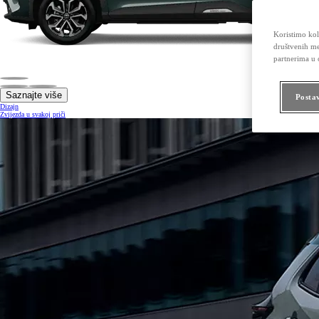
Koristimo kola
društvenih me
partnerima u o
Saznajte više
Posta
Dizajn
Zvijezda u svakoj priči