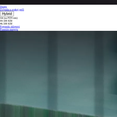
Dizajn
Zvijezda u svakoj priči
Hybrid
Od (sa PDV-om)
44.500 KM
46.500 KM
Pogonski sklopovi
Ponesite energiju