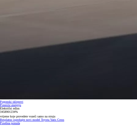
Pogonski sklopovi
Ponesite energiju
Električni režim
3
4
5
8
9
0
1
2
3
4
%
vrijeme koje provedete vozeći samo na struju
Besplatno isprobajte novi model Toyota Yaris Cross
Posebna ponuda