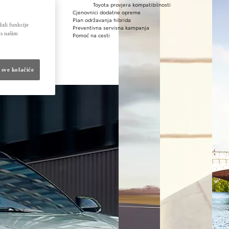
Toyota provjera kompatibilnosti
Cjenovnici dodatne opreme
Plan održavanja hibrida
žali funkcije
Preventivna servisna kampanja
 s našim
Pomoć na cesti
 sve kolačiće