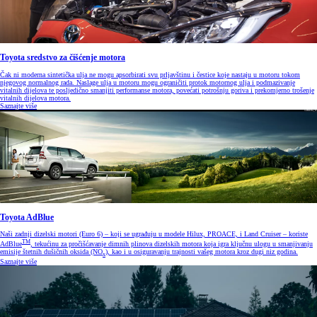
Toyota sredstvo za čišćenje motora
Čak ni moderna sintetička ulja ne mogu apsorbirati svu prljavštinu i čestice koje nastaju u motoru tokom
njegovog normalnog rada. Naslage ulja u motoru mogu ograničiti protok motornog ulja i podmazivanje
vitalnih dijelova te posljedično smanjiti performanse motora, povećati potrošnju goriva i prekomjerno trošenje
vitalnih dijelova motora.
Saznajte više
Toyota AdBlue
Naši zadnji dizelski motori (Euro 6) – koji se ugrađuju u modele Hilux, PROACE, i Land Cruiser – koriste
TM
AdBlue
, tekućinu za pročišćavanje dimnih plinova dizelskih motora koja igra ključnu ulogu u smanjivanju
emisije štetnih dušičnih oksida (NO
), kao i u osiguravanju trajnosti vašeg motora kroz dugi niz godina.
x
Saznajte više