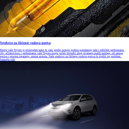
Sredstvo za čišćenje vodova goriva
Motor vaše Toyote je proizveden kako bi vam pružio mnogo godina pouzdanog rada i odličnih performansi.
Ali, učinkovitost i performanse vaše Toyote mogu početi blijediti zbog stvaranja malih naslaga, od samog
goriva i procesa izgaranja, unutar motora. Naše sredstvo za čišćenje vodova goriva će riješiti taj problem.
Saznajte više