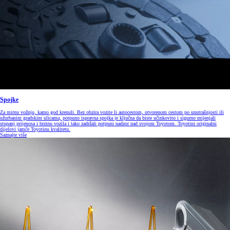
Spojke
Za mirnu vožnju, kamo god krenuli. Bez obzira vozite li autocestom, otvorenom cestom po unutrašnjosti ili
užurbanim gradskim ulicama, potpuno ispravna spojka je ključna da biste učinkovito i sigurno mijenjali
stupanj prijenosa i brzinu vozila i tako zadržali potpuni nadzor nad svojom Toyotom. Toyotini originalni
dijelovi jamče Toyotinu kvalitetu.
Saznajte više