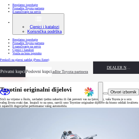
Besplatno isprobajte
Pronađite Toyota partnera
E-naručivanje na servis
Cjenici i katalozi
Korisnička podrška
Besplatno isprobajte
Pronađite Toyota partnera
E-naručivanje na servis
Cjenici i katalozi
Vozila za brzu isporuku
Preskoči na glavni sadržaj
(Press Enter)
DEALER NAME
Privatni kupci
Besplatno isprobajte
Poslovni kupci
Pronađite Toyota partnera
Toyotini originalni dijelovi
Otvori izbornik
Stići na vrijeme u školu, savladati tjednu nabavku ili čak prevesti vas na ljetovanje, vaša Toyota je u srcu
vašeg života svaki dan. Imajući to na umu, razvili smo Toyotine originalne dijelove da bismo održali kvalitetu
i zajamčili dugovječne performanse vašeg automobila.