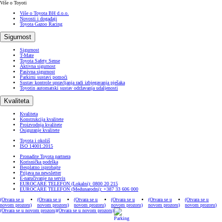
Više o Toyoti
Više o Toyota BH d.o.o.
Novosti i događaji
Toyota Gazoo Racing
Sigurnost
Sigurnost
T-Mate
Toyota Safety Sense
Aktivna sigurnost
Pasivna sigurnost
Parkirni sustavi pomoći
Sustav kontrole upravljanja radi izbjegavanja pješaka
Toyotin automatski sustav održavanja udaljenosti
Kvaliteta
Kvaliteta
Konstrukcija kvalitete
Proizvodnja kvalitete
Osiguranje kvalitete
Toyota i okoliš
ISO 14001:2015
Pronađite Toyota partnera
Korisnička podrška
Besplatno isprobajte
Prijava na newsletter
E-naručivanje na servis
EUROCARE TELEFON (Lokalni): 0800 20 215
EUROCARE TELEFON (Međunarodni): +387 33 606 000
(Otvara se u
(Otvara se u
(Otvara se u
(Otvara se u
(Otvara se u
(Otvara se u
novom prozoru)
novom prozoru)
novom prozoru)
novom prozoru)
novom prozoru)
novom prozoru)
(Otvara se u novom prozoru)
(Otvara se u novom prozoru)