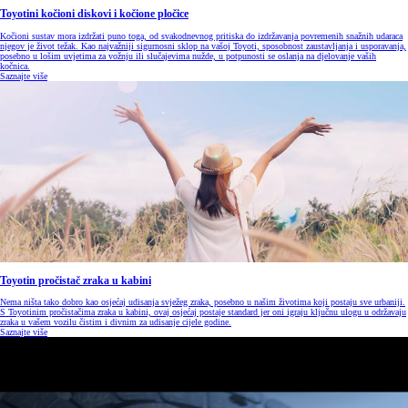
Toyotini kočioni diskovi i kočione pločice
Kočioni sustav mora izdržati puno toga, od svakodnevnog pritiska do izdržavanja povremenih snažnih udaraca
njegov je život težak. Kao najvažniji sigurnosni sklop na vašoj Toyoti, sposobnost zaustavljanja i usporavanja,
posebno u lošim uvjetima za vožnju ili slučajevima nužde, u potpunosti se oslanja na djelovanje vaših
kočnica.
Saznajte više
Toyotin pročistač zraka u kabini
Nema ništa tako dobro kao osjećaj udisanja svježeg zraka, posebno u našim životima koji postaju sve urbaniji.
S Toyotinim pročistačima zraka u kabini, ovaj osjećaj postaje standard jer oni igraju ključnu ulogu u održavaju
zraka u vašem vozilu čistim i divnim za udisanje cijele godine.
Saznajte više