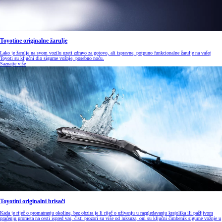
Toyotine originalne žarulje
Lako je žarulje na svom vozilu uzeti zdravo za gotovo, ali ispravne, potpuno funkcionalne žarulje na vašoj
Toyoti su ključni dio sigurne vožnje, posebno noću.
Saznajte više
Toyotini originalni brisači
Kada je riječ o promatranju okoline, bez obzira je li riječ o uživanju u razgledavanju krajolika ili pažljivom
praćenju prometa na cesti ispred vas, čisti prozori su više od luksuza, oni su ključni čimbenik sigurne vožnje u