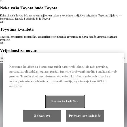
01
Neka vaša Toyota bude Toyota
Kako bi vaša Toyota bila u svojem najboljem izdanju koristimo isključivo originalne Toyotine dijelove —
konstruirala, ispitala i odobrila ih je Toyota.
02
Toyotina kvaliteta
Toyotini certificirani mehaničari, uz korištenje originalnih Toyotinih dijelova, jamče vrhunski standard
kvalitete.
03
Vrijednost za novac
Toyotini originalni dijelovi imaju konkurentnu cijenu, a povrh toga, pomažu u održavanju ostatka vrijednosti
vaše Toyote
Koristimo kolačiće da bismo omogućili našoj web lokaciji da radi pravilno,
personalizirali sadržaj i oglase, pružali funkcije društvenih medija i analizirali web
promet. Također dijelimo informacije o vašem korištenju naše web lokacije s
našim partnerima u oblastima društvenih medija, oglašavanja i analitičkih
aktivnosti.
Postavke kolačića
Odbaci sve
Prihvati sve kolačiće