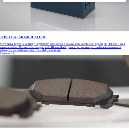
TOYOTINI AKUMULATORI
Suvremena Toyota se odlikuje bogatstvom elektroničkih sustava koji vožnju čine sigurnijom, lakšom i daju
vamviše užitka. Od satelitske navigacije do Bluetootha®, pomoći pri parkiranju i sustava audio-vizualne
zabave, svi oni traže pouzdani izvor električne struje.
Saznajte više