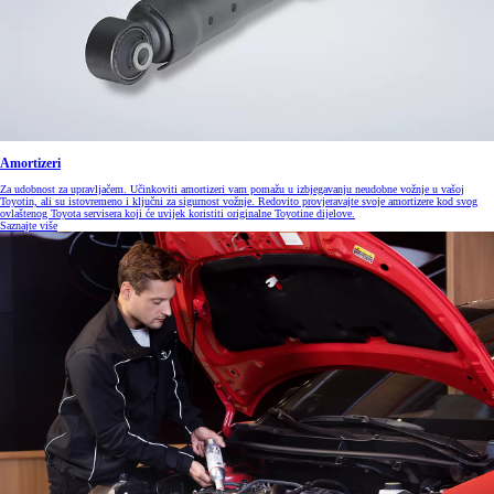
Amortizeri
Za udobnost za upravljačem. Učinkoviti amortizeri vam pomažu u izbjegavanju neudobne vožnje u vašoj
Toyotin, ali su istovremeno i ključni za sigurnost vožnje. Redovito provjeravajte svoje amortizere kod svog
ovlaštenog Toyota servisera koji će uvijek koristiti originalne Toyotine dijelove.
Saznajte više