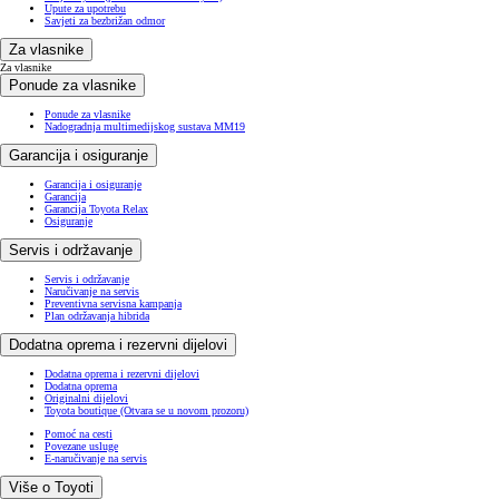
Upute za upotrebu
Savjeti za bezbrižan odmor
Za vlasnike
Za vlasnike
Ponude za vlasnike
Ponude za vlasnike
Nadogradnja multimedijskog sustava MM19
Garancija i osiguranje
Garancija i osiguranje
Garancija
Garancija Toyota Relax
Osiguranje
Servis i održavanje
Servis i održavanje
Naručivanje na servis
Preventivna servisna kampanja
Plan održavanja hibrida
Dodatna oprema i rezervni dijelovi
Dodatna oprema i rezervni dijelovi
Dodatna oprema
Originalni dijelovi
Toyota boutique
(Otvara se u novom prozoru)
Pomoć na cesti
Povezane usluge
E-naručivanje na servis
Više o Toyoti