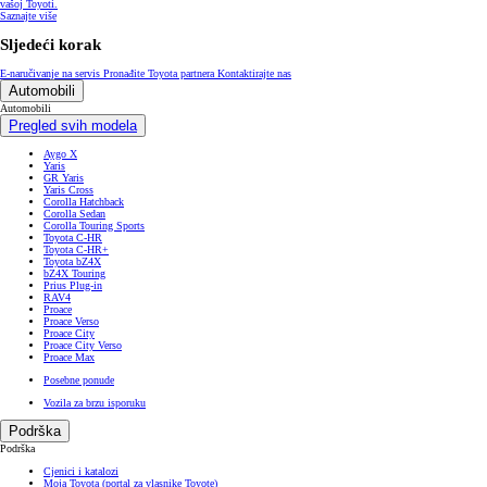
vašoj Toyoti.
Saznajte više
Sljedeći korak
E-naručivanje na servis
Pronađite Toyota partnera
Kontaktirajte nas
Automobili
Automobili
Pregled svih modela
Aygo X
Yaris
GR Yaris
Yaris Cross
Corolla Hatchback
Corolla Sedan
Corolla Touring Sports
Toyota C-HR
Toyota C-HR+
Toyota bZ4X
bZ4X Touring
Prius Plug-in
RAV4
Proace
Proace Verso
Proace City
Proace City Verso
Proace Max
Posebne ponude
Vozila za brzu isporuku
Podrška
Podrška
Cjenici i katalozi
Moja Toyota (portal za vlasnike Toyote)