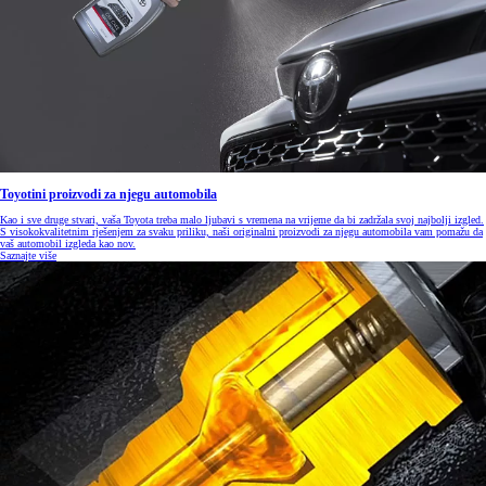
Toyotini proizvodi za njegu automobila
Kao i sve druge stvari, vaša Toyota treba malo ljubavi s vremena na vrijeme da bi zadržala svoj najbolji izgled.
S visokokvalitetnim rješenjem za svaku priliku, naši originalni proizvodi za njegu automobila vam pomažu da
vaš automobil izgleda kao nov.
Saznajte više