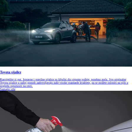
Toyota sijalice
Rasvijetlite si put. Ispravne i pravilne sijalice su ključni dio sigurne vožnje, posebno noću. Sve originalne
Toyota sijalice u našoj ponudi zadovoljavaju naše visoke standarde kvalitete, pa se možete osloniti na njih u
pogledu sigurnosti na cesti.
Saznajte više