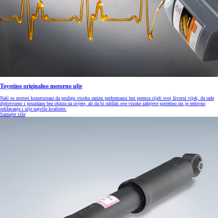
Toyotino originalno motorno ulje
Naši su motori konstruirani da pružaju visoku razinu performansi bez premca cijeli svoj životni vijek, da rade
djelotvorno i pouzdano bez obzira na uvjete, ali da bi održali ove visoke zahtjeve potrebno im je redovno
održavanje i ulje najviše kvalitete.
Saznajte više