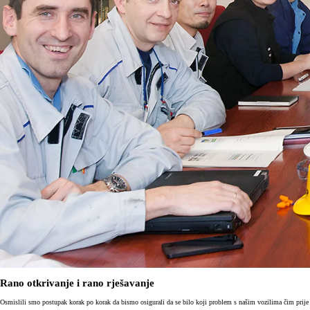
Rano otkrivanje i rano rješavanje
Osmislili smo postupak korak po korak da bismo osigurali da se bilo koji problem s našim vozilima čim prije i či