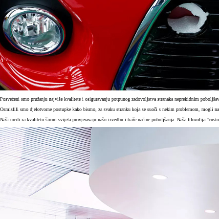
Posvećeni smo pružanju najviše kvalitete i osiguravanju potpunog zadovoljstva stranaka neprekidnim poboljša
Osmislili smo djelotvorne postupke kako bismo, za svaku stranku koja se suoči s nekim problemom, mogli napra
Naši uredi za kvalitetu širom svijeta provjeravaju našu izvedbu i traže načine poboljšanja. Naša filozofija “cu