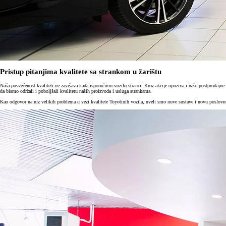
Pristup pitanjima kvalitete sa strankom u žarištu
Naša posvećenost kvaliteti ne završava kada isporučimo vozilo stranci. Kroz akcije opoziva i naše postprodajne
da bismo održali i poboljšali kvalitetu naših proizvoda i usluga strankama.
Kao odgovor na niz velikih problema u vezi kvalitete Toyotinih vozila, uveli smo nove sustave i novu poslovnu 