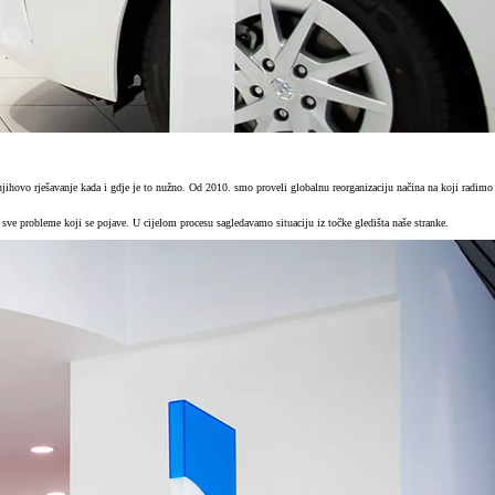
jihovo rješavanje kada i gdje je to nužno.
Od 2010. smo proveli globalnu reorganizaciju načina na koji radimo
sve probleme koji se pojave. U cijelom procesu sagledavamo situaciju iz točke gledišta naše stranke.