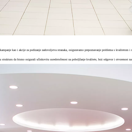
 kampanje kao i akcije za podizanje zadovoljstva stranaka, osiguravamo prepoznavanje problema s kvalitetom i n
strukturu da bismo osigurali učinkovitu usredotočenost na poboljšanje kvalitete, brzi odgovor i otvorenost na 