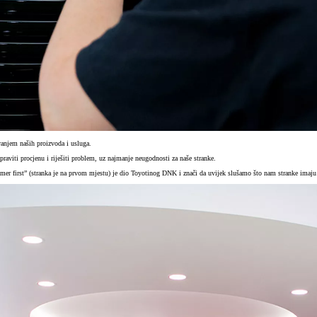
vanjem naših proizvoda i usluga.
viti procjenu i riješiti problem, uz najmanje neugodnosti za naše stranke.
stomer first” (stranka je na prvom mjestu) je dio Toyotinog DNK i znači da uvijek slušamo što nam stranke imaju 