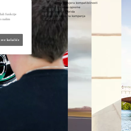
Toyota provjera kompatibilnosti
Cjenovnici dodatne opreme
Plan održavanja hibrida
žali funkcije
Preventivna servisna kampanja
 s našim
Pomoć na cesti
 sve kolačiće