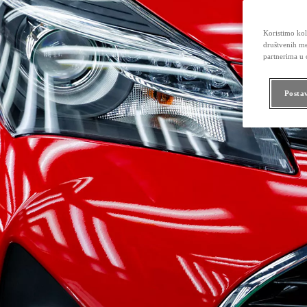
Koristimo kola
društvenih me
partnerima u o
Posta