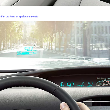
našim vozačima pri sprečavanju nesreća'.