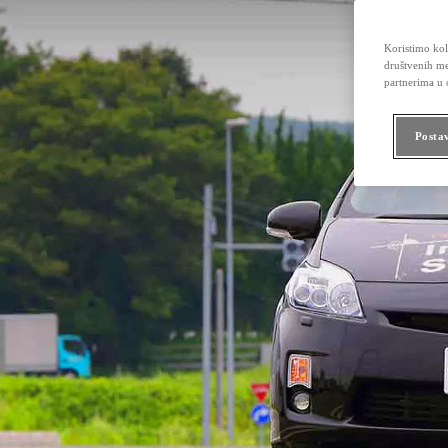
Koristimo kola
društvenih me
partnerima u o
Posta