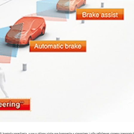
kontrola upravljanja, a sve u sklopu vizije ove kompanije o sigurnijem i više zaštićenom sistemu transporta 