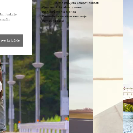
Toyota provjera kompatibilnosti
Cjenovnici dodatne opreme
Plan održavanja hibrida
žali funkcije
Preventivna servisna kampanja
 s našim
Pomoć na cesti
 sve kolačiće