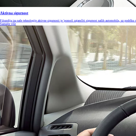
Aktivna sigurnost
Filozofija iza naše tehnologije aktivne sigurnosti je 'pomoći zajamčiti sigurnost naših automobila, uz podršku 
Saznajte više