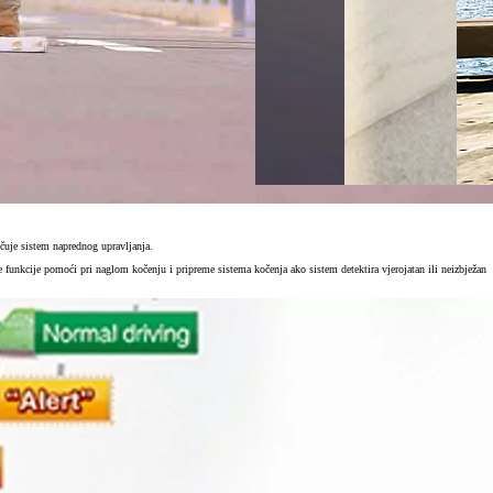
čuje sistem naprednog upravljanja.
 funkcije pomoći pri naglom kočenju i pripreme sistema kočenja ako sistem detektira vjerojatan ili neizbježan