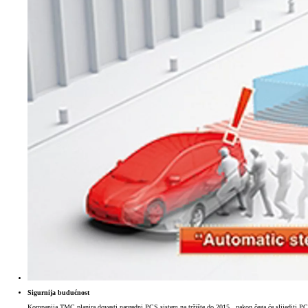
Sigurnija budućnost
Kompanija TMC planira dovesti napredni PCS sistem na tržište do 2015., nakon čega će slijediti PCS 