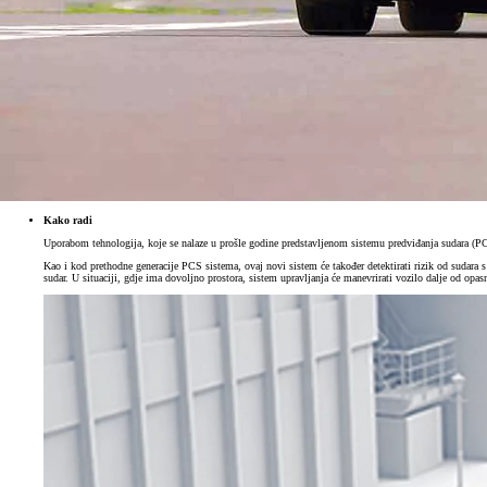
Kako radi
Uporabom tehnologija, koje se nalaze u prošle godine predstavljenom sistemu predviđanja sudara (PCS
Kao i kod prethodne generacije PCS sistema, ovaj novi sistem će također detektirati rizik od sudara
sudar. U situaciji, gdje ima dovoljno prostora, sistem upravljanja će manevrirati vozilo dalje od opasn