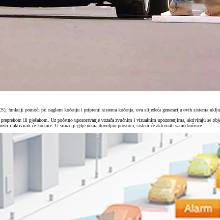
), funkciji pomoći pri naglom kočenju i pripremi sistema kočenja, ova slijedeća generacija ovih sistema uklju
 s preprekom ili pješakom. Uz početno upozoravanje vozača zvučnim i vizualnim upozorenjima, aktiviraju se obje
osti i aktivirati će kočnice. U situaciji gdje nema dovoljno prostora, sistem će aktivirati samo kočnice.