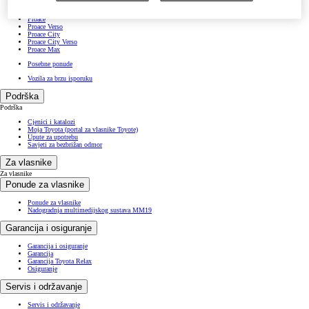
Prius Plug-in
RAV4
Proace
Proace Verso
Proace City
Proace City Verso
Proace Max
Posebne ponude
Vozila za brzu isporuku
Podrška
Podrška
Cjenici i katalozi
Moja Toyota (portal za vlasnike Toyote)
Upute za upotrebu
Savjeti za bezbrižan odmor
Za vlasnike
Za vlasnike
Ponude za vlasnike
Ponude za vlasnike
Nadogradnja multimedijskog sustava MM19
Garancija i osiguranje
Garancija i osiguranje
Garancija
Garancija Toyota Relax
Osiguranje
Servis i održavanje
Servis i održavanje