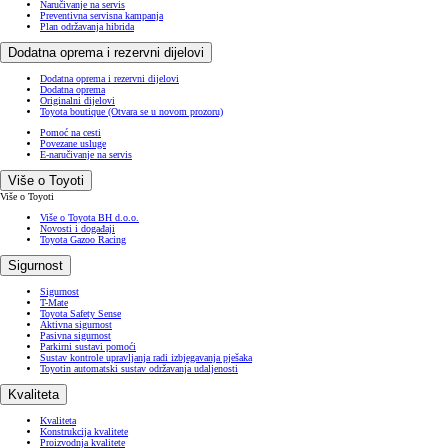
Naručivanje na servis
Preventivna servisna kampanja
Plan održavanja hibrida
Dodatna oprema i rezervni dijelovi
Dodatna oprema i rezervni dijelovi
Dodatna oprema
Originalni dijelovi
Toyota boutique
(Otvara se u novom prozoru)
Pomoć na cesti
Povezane usluge
E-naručivanje na servis
Više o Toyoti
Više o Toyoti
Više o Toyota BH d.o.o.
Novosti i događaji
Toyota Gazoo Racing
Sigurnost
Sigurnost
T-Mate
Toyota Safety Sense
Aktivna sigurnost
Pasivna sigurnost
Parkirni sustavi pomoći
Sustav kontrole upravljanja radi izbjegavanja pješaka
Toyotin automatski sustav održavanja udaljenosti
Kvaliteta
Kvaliteta
Konstrukcija kvalitete
Proizvodnja kvalitete