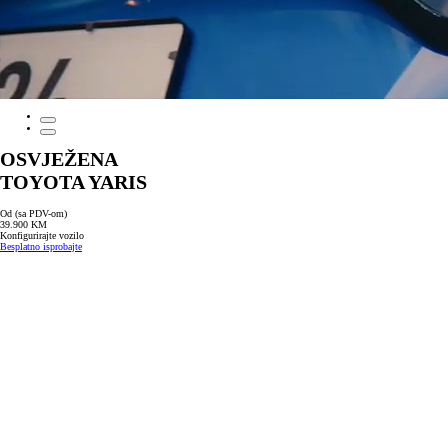
OSVJEŽENA
TOYOTA YARIS
Od (sa PDV-om)
39.900 KM
Konfigurirajte vozilo
Besplatno isprobajte