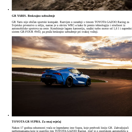
GR YARIS. Beskrajno uzbuđenje
GR Yaris nije običan sportski kompakt. Razvijen u suradnji s timom TOYOTA GAZOO Racing za
Svjetsko prvenstvo u reliju, nastao je u okviru WRC-a kako bi prenio tehnologiju i stručnost iz
automobilske sportova na ceste. Kombinuje laganu karoseriju, snažni turbo motor od 1,6 l i napredni
sistem GR-FOUR 4WD, pa pruža beskrajno uzbuđenje pri svakoj vožnji.
TOYOTA GR SUPRA. Za onaj osjećaj
Nakon 17 godina odsutnosti vraća se legendarno ime Supra, koje predvodi liniju GR. Zahvaljujući
performansama koje je usavršio tim TOYOTA GAZOO Racing, riječ je o sportskom automobilu u