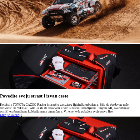
Povedite svoju strast i izvan ceste
Kolekcija TOYOTA GAZOO Racing ima nešto za svakog ljubitelja uzbuđenja. Bilo da obožavate naše
aktivnosti na WEC-u i WRC-u ili ste strastveni u vezi s našom uzbudljivom linijom GR, ova vrhunski
osmišljena brendirana kolekcija nema ograničenja. Vrijeme je da pokažete svoje pravo lice.
Otkrijte kolekciju