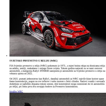
SVJETSKO PRVENSTVO U RELIJU (WRC)
FIA Svjetsko prvenstvo u reliju (WRC) pokrenuto je 1973., a mjeri brzinu ekipa na dionicama relija
na asfaltu, zemlji, makadamu i snijegu širom svijeta. Tokom godina natjecali su se razni cestovni
automobili, a kategorija Rally1 HYBRID zamijenila je automobile za Svjetsko prvenstvo u reliju na
vrhuncu sporta od 2022.
Od 2025. poznati jednostavno kao Rally1, današnji automobili za WRC najviše klase koriste space
frame konstrukciju, pogon na sve točkove i turbo motore s četiri cilindra. Naslovi vozača i suvozača
dodjeljuju se najbržim ekipama tokom sezone, dok konstruktori mogu nominirati do tri automobila
po reliju, pri čemu prva dva osvajaju bodove za Prvenstvo konstruktora.
Istražite WRC