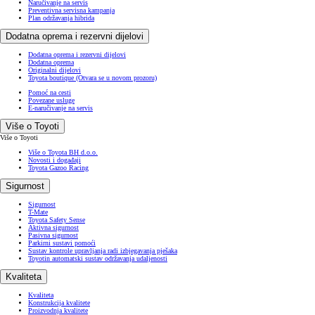
Naručivanje na servis
Preventivna servisna kampanja
Plan održavanja hibrida
Dodatna oprema i rezervni dijelovi
Dodatna oprema i rezervni dijelovi
Dodatna oprema
Originalni dijelovi
Toyota boutique
(Otvara se u novom prozoru)
Pomoć na cesti
Povezane usluge
E-naručivanje na servis
Više o Toyoti
Više o Toyoti
Više o Toyota BH d.o.o.
Novosti i događaji
Toyota Gazoo Racing
Sigurnost
Sigurnost
T-Mate
Toyota Safety Sense
Aktivna sigurnost
Pasivna sigurnost
Parkirni sustavi pomoći
Sustav kontrole upravljanja radi izbjegavanja pješaka
Toyotin automatski sustav održavanja udaljenosti
Kvaliteta
Kvaliteta
Konstrukcija kvalitete
Proizvodnja kvalitete