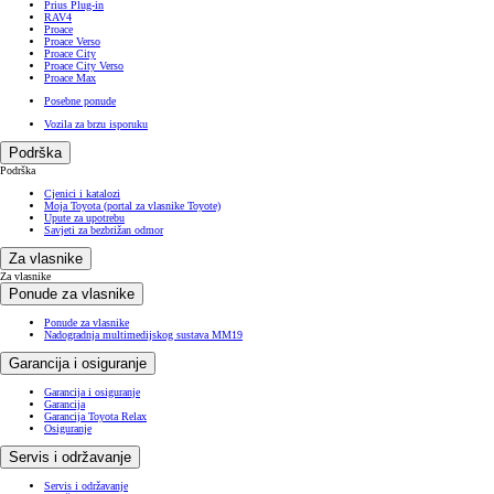
Prius Plug-in
RAV4
Proace
Proace Verso
Proace City
Proace City Verso
Proace Max
Posebne ponude
Vozila za brzu isporuku
Podrška
Podrška
Cjenici i katalozi
Moja Toyota (portal za vlasnike Toyote)
Upute za upotrebu
Savjeti za bezbrižan odmor
Za vlasnike
Za vlasnike
Ponude za vlasnike
Ponude za vlasnike
Nadogradnja multimedijskog sustava MM19
Garancija i osiguranje
Garancija i osiguranje
Garancija
Garancija Toyota Relax
Osiguranje
Servis i održavanje
Servis i održavanje