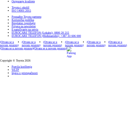
Osiguranje kvalitete
Toyota i okoliš
ISO 14001:2015
Pronađite Toyota partnera
Korisnička podrška
Besplatno isprobajte
Prijava na newsletter
E-naručivanje na servis
EUROCARE TELEFON (Lokalni): 0800 20 215
EUROCARE TELEFON (Međunarodni): +387 33 606 000
(Otvara se u
(Otvara se u
(Otvara se u
(Otvara se u
(Otvara se u
(Otvara se u
novom prozoru)
novom prozoru)
novom prozoru)
novom prozoru)
novom prozoru)
novom prozoru)
(Otvara se u novom prozoru)
(Otvara se u novom prozoru)
Copyright © Toyota 2026
Pravila korištenja
WLTP
Izjava o pristupačnosti