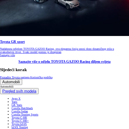
Toyota GR sport
Nadahnuta odjelom TOYOTA GAZOO Racing, ova elegantna linija unosi dozu dinamičnog stila u
svakodnevni život. Svaki model pomno je dizajniran
Saznajte više
Saznajte više o odjelu TOYOTA GAZOO Racing diljem svijeta
Sljedeći korak
Pronađite Toyota partnera
Korisnička podrška
Automobili
Automobili
Pregled svih modela
Aygo X
Yaris
GR Yaris
Corolla Hatchback
Corolla Sedan
Corolla Touring Sports
Toyota C-HR
Toyota C-HR+
Toyota bZ4X
bZ4X Touring