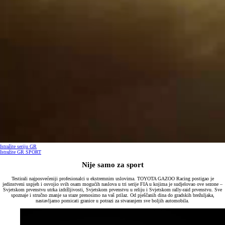
Istražite seriju GR
Istražite GR SPORT
Nije samo za sport
Testirali najposvećeniji profesionalci u ekstremnim uslovima. TOYOTA GAZOO Racing postigao je
jedinstveni uspjeh i osvojio svih osam mogućih naslova u tri serije FIA u kojima je sudjelovao ove sezone –
Svjetskom prvenstvu utrka izdržljivosti, Svjetskom prvenstvu u reliju i Svjetskom rally-raid prvenstvu. Sve
spoznaje i stručno znanje sa staze prenosimo na vaš prilaz. Od pješčanih dina do gradskih brežuljaka,
nastavljamo pomicati granice u potrazi za stvaranjem sve boljih automobila.