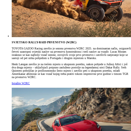
SVJETSKO RALLY-RAID PRVENSTVO (W2RC)
TOYOTA GAZOO Racing završio je sezonu prvenstva W2RC 2025. na dominantan način, osiguravši
četvrti uzastopni svjetski naslov na prvenstvu konstruktora i treći naslov za vozače. Lucas Moraes
istaknuo se kao najbolji vozač sezone, osvojivši svoje prvo prvenstvo i završivši natjecanje koje se
sastoji od pet utrka pobjedom u Portugalu i drugim mjestom u Maroku.
Henk Lategan završio je na trećem mjestu u ukupnom poretku, nakon pobjede u Južnoj Africi i još
dva druga mjesta – uključujući potpuno zasluženo postolje na legendarnoj utrci Dakar Rally. Seth
Quintero poboljšao je prošlosezonsko šesto mjesto i završio peti u ukupnom poretku, mladi
Amerikanac afirmirao se kao vozač kojeg treba pratiti tokom impresivne prve godine s timom TGR
na prvenstvu W2RC.
Istražite W2RC