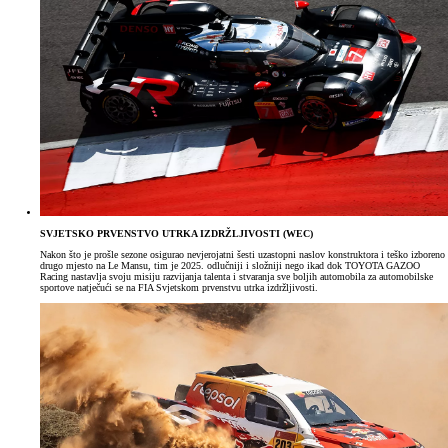
SVJETSKO PRVENSTVO UTRKA IZDRŽLJIVOSTI (WEC)
Nakon što je prošle sezone osigurao nevjerojatni šesti uzastopni naslov konstruktora i teško izboreno
drugo mjesto na Le Mansu, tim je 2025. odlučniji i složniji nego ikad dok TOYOTA GAZOO
Racing nastavlja svoju misiju razvijanja talenta i stvaranja sve boljih automobila za automobilske
sportove natječući se na FIA Svjetskom prvenstvu utrka izdržljivosti.