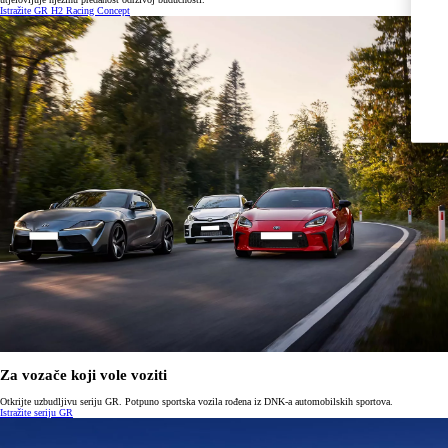
Istražite GR H2 Racing Concept
Za vozače koji vole voziti
Otkrijte uzbudljivu seriju GR. Potpuno sportska vozila rođena iz DNK-a automobilskih sportova.
Istražite seriju GR