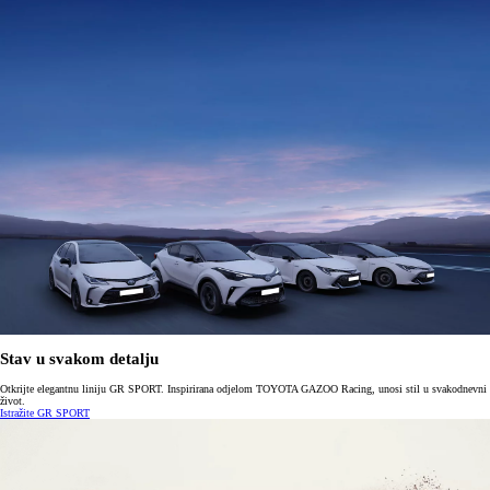
Stav u svakom detalju
Otkrijte elegantnu liniju GR SPORT. Inspirirana odjelom TOYOTA GAZOO Racing, unosi stil u svakodnevni
život.
Istražite GR SPORT