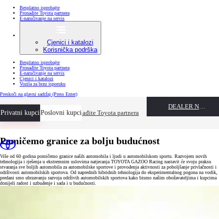
Besplatno isprobajte
Pronađite Toyota partnera
E-naručivanje na servis
Cjenici i katalozi
Korisnička podrška
Besplatno isprobajte
Pronađite Toyota partnera
E-naručivanje na servis
Cjenici i katalozi
Vozila za brzu isporuku
Preskoči na glavni sadržaj
(Press Enter)
DEALER NAME
Privatni kupci
Besplatno isprobajte
Poslovni kupci
Pronađite Toyota partnera
Pomičemo granice za bolju budućnost
Više od 60 godina pomičemo granice naših automobila i ljudi u automobilskom sportu. Razvojem novih
tehnologija i rješenja u ekstremnim uslovima natjecanja TOYOTA GAZOO Racing nastavit će svoju praksu
stvaranja sve boljih automobila za automobilske sportove i provođenja aktivnosti za poboljšanje privlačnosti i
održivosti automobilskih sportova. Od naprednih hibridnih tehnologija do eksperimentalnog pogona na vodik,
predani smo ubrzavanju razvoja održivih automobilskih sportova kako bismo našim obožavateljima i kupcima
donijeli radost i uzbuđenje i sada i u budućnosti.