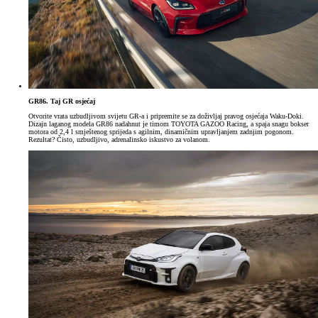
GR86. Taj GR osjećaj
Otvorite vrata uzbudljivom svijetu GR-a i pripremite se za doživljaj pravog osjećaja Waku-Doki.
Dizajn laganog modela GR86 nadahnut je timom TOYOTA GAZOO Racing, a spaja snagu bokser
motora od 2,4 l smještenog sprijeda s agilnim, dinamičnim upravljanjem zadnjim pogonom.
Rezultat? Čisto, uzbudljivo, adrenalinsko iskustvo za volanom.