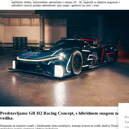
najčišćem obliku; uravnoteženo opterećenje u omjeru 50 : 50, raspored sa zadnjim pogonom i
uzbudljivi motori pružaju adrenalinski spoj snage i agilnosti na cesti i stazi.
Predstavljamo GR H2 Racing Concept, s hibridnom snagom na bazi
Kor
vodika.
fun
Dizajniran da inspirira vozače i obožavatelje utrka sutrašnjice, koncept motora na vodik društva Toyota
s n
utjelovljuje njezinu predanost održivoj budućnosti.