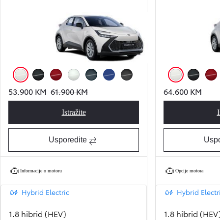
Bijela Pure (040)
Crna (209)
Crvena (3U5)
Bijela Platinum Pearl (089)
Midnight Teal (785)
Lunar Sky Blue (8N8)
Storm Grey (1M2)
Bijela Pure (040)
Crna (209)
Crve
53.900 KM
61.900 KM
64.600 KM
Istražite
I
Toyota C-HR C-ENTER
Usporedite
Uspo
Informacije o motoru
Opcije motora
Hybrid Electric
Hybrid Electr
1.8 hibrid (HEV)
1.8 hibrid (HEV