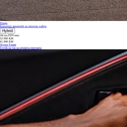
Dizajn
Konceptni automobil za cestovnu vožnju
Hybrid
Od (sa PDV-om)
53.900 KM
61.900 KM
Toyota T-mate
Uvijek uz vas za sigurnija putovanja