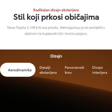
Radikalan dizajn eksterijera
Stil koji prkosi običajima
Nova Toyota C-HR krši sva pravila. Nemoguće ju je ne zamijetiti s
obzirom na kupeovski stil i moćnu pojavu.
Dizajn
Detalji
Panoramski
Dizajn
Aerodinamika
eksterijera
krov
interijera