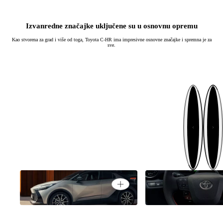
Izvanredne značajke uključene su u osnovnu opremu
Kao stvorena za grad i više od toga, Toyota C-HR ima impresivne osnovne značajke i spremna je za
sve.
Sljedeće
Prethodno
Konceptni automobil za
Personalizirano kori
Open card
cestovnu vožnju
iskustvo