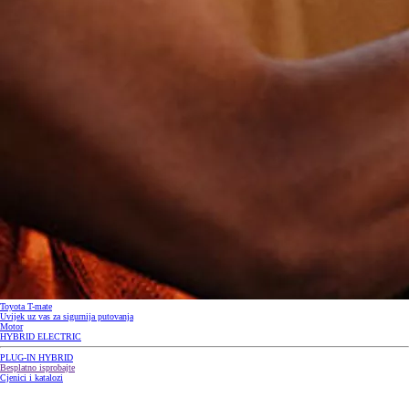
Toyota T-mate
Uvijek uz vas za sigurnija putovanja
Motor
HYBRID ELECTRIC
PLUG-IN HYBRID
Besplatno isprobajte
Cjenici i katalozi