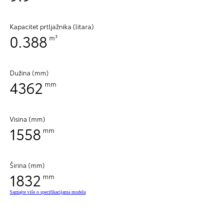
Kapacitet prtljažnika (litara)
0.388
m³
Dužina (mm)
4362
mm
Visina (mm)
1558
mm
Širina (mm)
1832
mm
Saznajte više o specifikacijama modela