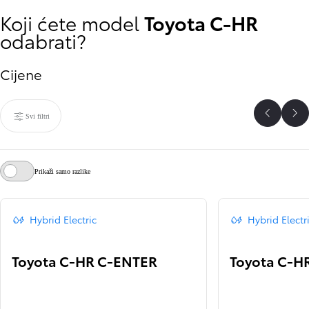
Koji ćete model
Toyota C-HR
odabrati?
Cijene
Svi filtri
Scroll P
Sc
Prikaži samo razlike
Hybrid Electric
Hybrid Electr
Toyota C-HR C-ENTER
Toyota C-H