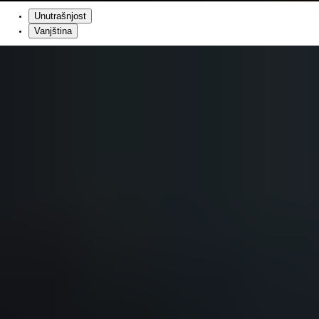
Unutrašnjost
Vanjština