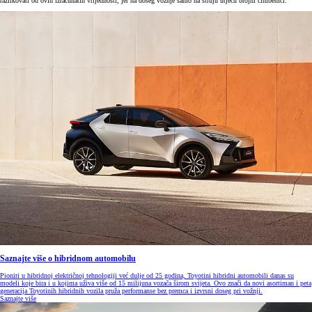
razlikovati od ovih izračunatih vrijednosti, jer na doseg vožnje samo na struju utječu brojni čimbenici.
Saznajte više o hibridnom automobilu
Pioniri u hibridnoj električnoj tehnologiji već dulje od 25 godina, Toyotini hibridni automobili danas su
modeli koje bira i u kojima uživa više od 15 milijuna vozača širom svijeta. Ovo znači da novi asortiman i peta
generacija Toyotinih hibridnih vozila pruža performanse bez premca i izvrsni doseg pri vožnji.
Saznajte više