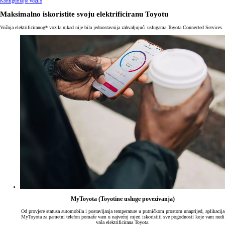
Konfigurirajte vozilo
Maksimalno iskoristite svoju elektrificiranu Toyotu
Vožnja elektrificiranog* vozila nikad nije bila jednostavnija zahvaljujući uslugama Toyota Connected Services.
MyToyota (Toyotine usluge povezivanja)
Od provjere statusa automobila i postavljanja temperature u putničkom prostoru unaprijed, aplikacija
MyToyota za pametni telefon pomaže vam u najvećoj mjeri iskoristiti sve pogodnosti koje vam nudi
vaša elektrificirana Toyota.