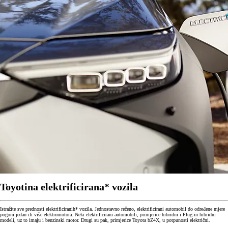
Toyotina elektrificirana* vozila
Istražite sve prednosti elektrificiranih* vozila. Jednostavno rečeno, elektrificirani automobil do određene mjere
pogoni jedan ili više elektromotora. Neki elektrificirani automobili, primjerice hibridni i Plug-in hibridni
modeli, uz to imaju i benzinski motor. Drugi su pak, primjerice Toyota bZ4X, u potpunosti električni.