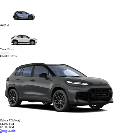
Aygo X
Yaris Cross
Corolla Cross
Od (sa PDV-om)
62.900 KM
67.900 KM
Saznajte više