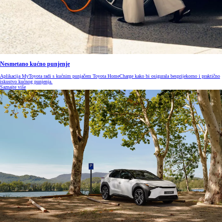
Nesmetano kućno punjenje
Aplikacija MyToyota radi s kućnim punjačem Toyota HomeCharge kako bi osigurala besprijekorno i praktično
iskustvo kućnog punjenja.
Saznajte više