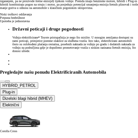
izgaranjem, pa ne proizvode štetne emisije§ tijekom vožnje. Premda imaju benzinske motore, hibridi i Plug-in
hibridi kombiniraju pogon na struju i motor, pa posjeduju potencijal smanjenja emisija štetnih plinova§ i troše
manje goriva u odnosu na automobile s klasičnim pogonskim sklopovima.
Niski troškovi održavanja
Potpuna bezbrižnost
Upotreba je jednostavna
Državni poticaji i druge pogodnosti
Vožnja elektrificirane* Toyote pristupačnija je nego što mislite. U mnogim zemljama dostupni su
razni poticaji, primjerice porezne olakšice za službena vozila. Isto tako, elektrificirani automobili
često su oslobođeni plaćanja cestarina, posebnih naknada za vožnju po gradu i dodatnih naknada za
vožnju na područjima gdje je dopušteno prometovanje vozila s niskim razinama štetnih emisija, što
donosi uštede.
Pregledajte našu ponudu Elektrificiranih Automobila
HYBRID_PETROL
Plug-in
Dizelski blagi hibrid (MHEV)
Električni
Corolla Cross