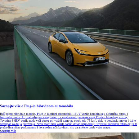
Saznajte više o Plug-in hibridnom automobilu
Baš poput hibridnih modela, Plug-in hibridni automobili i SUV vozila kombiniraju električnu snagu i
benzinski motor. Ali, zahvaljujući većoj bateriji i mogućnosti punjenja svog Plug-in hibridnog vozila,
Toyotina PHEV vozila nude veći doseg pri vožnji samo na struju (do 75 km), dok je benzinski motor i dalje
dostupan za dulja putovanja. Novi asortiman vozila sadrži dosad najmoćniju Toyotinu hibridnu tehnologiju te
pruža dinamične performanse i izvanrednu učinkovitost, što zajamčeno pruža veću snagu.
Saznajte više