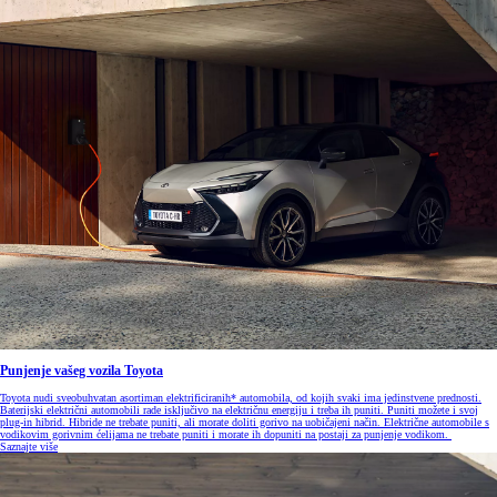
Punjenje vašeg vozila Toyota
Toyota nudi sveobuhvatan asortiman elektrificiranih* automobila, od kojih svaki ima jedinstvene prednosti.
Baterijski električni automobili rade isključivo na električnu energiju i treba ih puniti. Puniti možete i svoj
plug-in hibrid. Hibride ne trebate puniti, ali morate doliti gorivo na uobičajeni način. Električne automobile s
vodikovim gorivnim ćelijama ne trebate puniti i morate ih dopuniti na postaji za punjenje vodikom.
Saznajte više