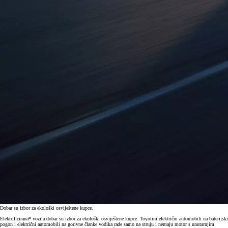
Dobar su izbor za ekološki osviještene kupce.
Elektrificirana* vozila dobar su izbor za ekološki osviještene kupce. Toyotini električni automobili na baterijski
pogon i električni automobili na gorivne članke vodika rade samo na struju i nemaju motor s unutarnjim