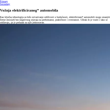
Primary
Secondary
Vožnja elektrificiranog* automobila
Kao ključna tehnologija za brže ostvarivanje održivosti u budućnosti, elektrificirani* automobili mogu smanjiti
štetne emisije§ bez negativnog utjecaja na performanse, praktičnost i svestranost. Užitak ih je voziti i lako se
održavaju, pa je prelazak na njih jednostavan.