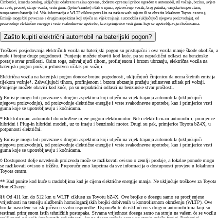
Čimbenici, između ostalog, uključuju: odabranu razinu opreme, dodatnu opremu i pribor ugrađen u automobil, stil vožnje, brzinu, uvjete
na cesti, promet, stanje vozila, vrstu guma (ljetne/zimske) i tlak u njima, opterećenje vozila, broj putnika, vanjsku temperaturu,
temperaturu baterije i sl. Više informacija o WLTP ciklusu potražite na našem web-mjestu ili se obratite lokalnom Toyota centru.§
Emisije mogu biti povezane s drugim aspektima koji utječu na vijek trajanja automobila (uključujući njegovu proizvodnju), od
proizvodnje električne energije i vrste svakodnevne upotrebe, kao i primjerice vrsti guma koje se upotrebljavaju i kočnicama.
Zašto kupiti električni automobil na baterijski pogon?
Troškovi posjedovanja električnih vozila na baterijski pogon su pristupačni i ova vozila manje škode okolišu, a
nude i brojne druge pogodnosti. Punjenje možete obaviti kod kuće, pa su nepraktični odlasci na benzinske
postaje stvar prošlosti. Osim toga, zahvaljujući tihom, profinjenom i brzom ubrzanju, električna vozila na
baterijski pogon pružaju jedinstven užitak pri vožnji.
Električna vozila na baterijski pogon donose brojne pogodnosti, uključujući činjenicu da nema štetnih emisija
tijekom vožnje§. Zahvaljujući tihom, profinjenom i brzom ubrzanju pružaju jedinstven užitak pri vožnji.
Punjenje možete obaviti kod kuće, pa su nepraktični odlasci na benzinske stvar prošlosti.
§ Emisije mogu biti povezane s drugim aspektima koji utječu na vijek trajanja automobila (uključujući
njegovu proizvodnju), od proizvodnje električne energije i vrste svakodnevne upotrebe, kao i primjerice vrsti
guma koje se upotrebljavaju i kočnicama.
* Elektrificirani automobil do određene mjere pogoni elektromotor. Neki elektrificirani automobili, primjerice
hibridni i Plug-in hibridni modeli, uz to imaju i benzinski motor. Drugi su pak, primjerice Toyota bZ4X, u
potpunosti električni.
§ Emisije mogu biti povezane s drugim aspektima koji utječu na vijek trajanja automobila (uključujući
njegovu proizvodnju), od proizvodnje električne energije i vrste svakodnevne upotrebe, kao i primjerice vrsti
guma koje se upotrebljavaju i kočnicama.
◊ Dostupnost dolje navedenih proizvoda može se razlikovati ovisno o zemlji prodaje, a lokalne ponude mogu
se razlikovati ovisno o tržištu. Preporučujemo kupcima da sve informacija o dostupnosti provjere u lokalnom
Toyota centru.
** Kad punite kod kuće u razdobljima kad je cijena električne energije manja. Ne uključuje troškove za Toyota
HomeCharge.
§§ Od 411 km do 512 km u WLTP ciklusu za Toyotu bZ4X. Ove brojke o dosegu samo su procijenjene
vrijednosti na temelju službenih homologacijskih brojki dobivenih u kontroliranom okruženju (WLTP). Ove
brojke navedene su isključivo u svrhu usporedbe. Uspoređujte ih isključivo s drugim automobilima koji su
testirani primjenom istih tehničkih postupaka. Stvarna vrijednost dosega samo na struju na vašem će se vozilu