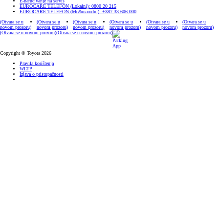
E-naručivanje na servis
EUROCARE TELEFON (Lokalni): 0800 20 215
EUROCARE TELEFON (Međunarodni): +387 33 606 000
(Otvara se u
(Otvara se u
(Otvara se u
(Otvara se u
(Otvara se u
(Otvara se u
novom prozoru)
novom prozoru)
novom prozoru)
novom prozoru)
novom prozoru)
novom prozoru)
(Otvara se u novom prozoru)
(Otvara se u novom prozoru)
Copyright © Toyota 2026
Pravila korištenja
WLTP
Izjava o pristupačnosti