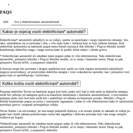
FAQS
All
6
Sve o elektrificiranim automobilima
6
Kakav je osjećaj voziti elektrificirani* automobil?
Elektrificirani* automobili uzbudljivi su za vožnju, spretni za upravljanje i imaju impresivno ubrzanje. Isto
tako, unutrašnjost im je prostrana i tiha, s vrlo malo buke i vibracija koje se čuju tijekom kretanja. Kod
električnih automobila na baterijski pogon nema štetnih emisija,§ dok hibridni i Plug-in hibridni modeli
kombiniraju električnu snagu i snagu motora kako bi pružili dobar odaziv i uštedu goriva.
* Elektrificirani automobil do određene mjere pogoni jedan ili više elektromotora. Neki elektrificirani
automobili, primjerice hibridni i Plug-in hibridni modeli, uz to imaju i benzinski motor. Drugi su pak,
primjerice Toyota bZ4X, u potpunosti električni
§ Emisije mogu biti povezane s drugim aspektima koji utječu na vijek trajanja automobila (uključujući
njegovu proizvodnju), od proizvodnje električne energije i vrste svakodnevne upotrebe, kao i primjerice vrsti
guma koje se upotrebljavaju i kočnicama.
Koliko košta voziti elektrificirani* automobil?
Punjenje električne Toyote na baterijski pogon kod kuće, preko noći kad je niža tarifa za električnu energiju,
može biti jeftinije od nadopune goriva na klasičnim benzinskim i dizelskim automobilima◊, a istovremeno
punjenje preko noći kod kuće može biti i praktičnije od odlaska na benzinsku postaju. Hibridni i Plug-in
hibridi kombiniraju pogon na motor s unutarnjim izgaranjem i jedan ili više elektromotora kako bi optimizirali
potrošnju goriva i osigurali pristupačniju vožnju.
Novac štedite i na servisiranju, jer ima manje pokretnih dijelova, a ne morate plaćati ni naknade za vožnje po
gradu kad vrijedi zabrana prometovanja vozila radi zagađenja i dobivate poticanje koji vam mogu smanjiti
troškove pri kupnji.
*Elektrificirani automobil do određene mjere pogoni jedan ili više elektromotora. Neki elektrificirani
automobili, primjerice hibridni i Plug-in hibridni modeli, uz to imaju i benzinski motor. Drugi su pak,
primjerice Toyota bZ4X, u potpunosti električni