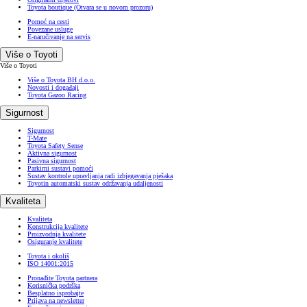
Toyota boutique
(Otvara se u novom prozoru)
Pomoć na cesti
Povezane usluge
E-naručivanje na servis
Više o Toyoti
Više o Toyoti
Više o Toyota BH d.o.o.
Novosti i događaji
Toyota Gazoo Racing
Sigurnost
Sigurnost
T-Mate
Toyota Safety Sense
Aktivna sigurnost
Pasivna sigurnost
Parkirni sustavi pomoći
Sustav kontrole upravljanja radi izbjegavanja pješaka
Toyotin automatski sustav održavanja udaljenosti
Kvaliteta
Kvaliteta
Konstrukcija kvalitete
Proizvodnja kvalitete
Osiguranje kvalitete
Toyota i okoliš
ISO 14001:2015
Pronađite Toyota partnera
Korisnička podrška
Besplatno isprobajte
Prijava na newsletter