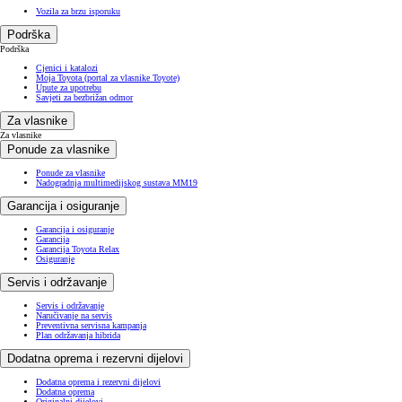
Vozila za brzu isporuku
Podrška
Podrška
Cjenici i katalozi
Moja Toyota (portal za vlasnike Toyote)
Upute za upotrebu
Savjeti za bezbrižan odmor
Za vlasnike
Za vlasnike
Ponude za vlasnike
Ponude za vlasnike
Nadogradnja multimedijskog sustava MM19
Garancija i osiguranje
Garancija i osiguranje
Garancija
Garancija Toyota Relax
Osiguranje
Servis i održavanje
Servis i održavanje
Naručivanje na servis
Preventivna servisna kampanja
Plan održavanja hibrida
Dodatna oprema i rezervni dijelovi
Dodatna oprema i rezervni dijelovi
Dodatna oprema
Originalni dijelovi