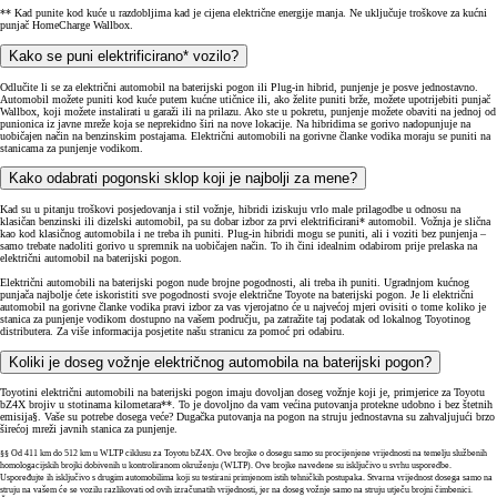
** Kad punite kod kuće u razdobljima kad je cijena električne energije manja. Ne uključuje troškove za kućni
punjač HomeCharge Wallbox.
Kako se puni elektrificirano* vozilo?
Odlučite li se za električni automobil na baterijski pogon ili Plug-in hibrid, punjenje je posve jednostavno.
Automobil možete puniti kod kuće putem kućne utičnice ili, ako želite puniti brže, možete upotrijebiti punjač
Wallbox, koji možete instalirati u garaži ili na prilazu. Ako ste u pokretu, punjenje možete obaviti na jednoj od
punionica iz javne mreže koja se neprekidno širi na nove lokacije. Na hibridima se gorivo nadopunjuje na
uobičajen način na benzinskim postajama. Električni automobili na gorivne članke vodika moraju se puniti na
stanicama za punjenje vodikom.
Kako odabrati pogonski sklop koji je najbolji za mene?
Kad su u pitanju troškovi posjedovanja i stil vožnje, hibridi iziskuju vrlo male prilagodbe u odnosu na
klasičan benzinski ili dizelski automobil, pa su dobar izbor za prvi elektrificirani* automobil. Vožnja je slična
kao kod klasičnog automobila i ne treba ih puniti. Plug-in hibridi mogu se puniti, ali i voziti bez punjenja –
samo trebate nadoliti gorivo u spremnik na uobičajen način. To ih čini idealnim odabirom prije prelaska na
električni automobil na baterijski pogon.
Električni automobili na baterijski pogon nude brojne pogodnosti, ali treba ih puniti. Ugradnjom kućnog
punjača najbolje ćete iskoristiti sve pogodnosti svoje električne Toyote na baterijski pogon. Je li električni
automobil na gorivne članke vodika pravi izbor za vas vjerojatno će u najvećoj mjeri ovisiti o tome koliko je
stanica za punjenje vodikom dostupno na vašem području, pa zatražite taj podatak od lokalnog Toyotinog
distributera. Za više informacija posjetite našu stranicu za pomoć pri odabiru.
Koliki je doseg vožnje električnog automobila na baterijski pogon?
Toyotini električni automobili na baterijski pogon imaju dovoljan doseg vožnje koji je, primjerice za Toyotu
bZ4X brojiv u stotinama kilometara**. To je dovoljno da vam većina putovanja protekne udobno i bez štetnih
emisija§. Vaše su potrebe dosega veće? Dugačka putovanja na pogon na struju jednostavna su zahvaljujući brzo
širećoj mreži javnih stanica za punjenje.
§§ Od 411 km do 512 km u WLTP ciklusu za Toyotu bZ4X. Ove brojke o dosegu samo su procijenjene vrijednosti na temelju službenih
homologacijskih brojki dobivenih u kontroliranom okruženju (WLTP). Ove brojke navedene su isključivo u svrhu usporedbe.
Uspoređujte ih isključivo s drugim automobilima koji su testirani primjenom istih tehničkih postupaka. Stvarna vrijednost dosega samo na
struju na vašem će se vozilu razlikovati od ovih izračunatih vrijednosti, jer na doseg vožnje samo na struju utječu brojni čimbenici.