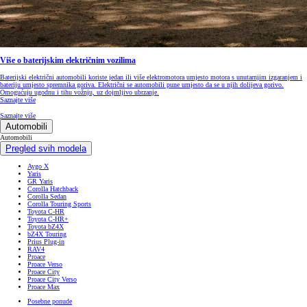
Više o baterijskim električnim vozilima
Baterijski električni automobili koriste jedan ili više elektromotora umjesto motora s unutarnjim izgaranjem i
bateriju umjesto spremnika goriva. Električni se automobili pune umjesto da se u njih dolijeva gorivo.
Omogućuju ugodnu i tihu vožnju, uz dojmljivo ubrzanje.
Saznajte više
Saznajte više
Automobili
Automobili
Pregled svih modela
Aygo X
Yaris
GR Yaris
Corolla Hatchback
Corolla Sedan
Corolla Touring Sports
Toyota C-HR
Toyota C-HR+
Toyota bZ4X
bZ4X Touring
Prius Plug-in
RAV4
Proace
Proace Verso
Proace City
Proace City Verso
Proace Max
Posebne ponude