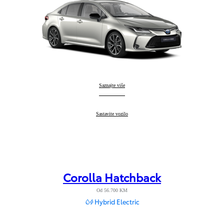
Corolla Sedan
Saznajte više
:
Corolla Sedan
Sastavite vozilo
:
Corolla Hatchback
Od 56.700 KM
Hybrid Electric