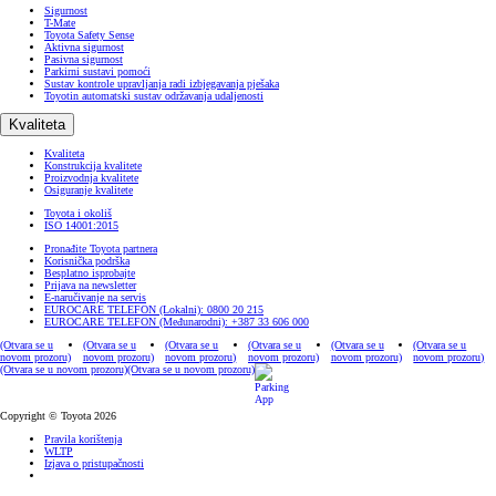
Sigurnost
T-Mate
Toyota Safety Sense
Aktivna sigurnost
Pasivna sigurnost
Parkirni sustavi pomoći
Sustav kontrole upravljanja radi izbjegavanja pješaka
Toyotin automatski sustav održavanja udaljenosti
Kvaliteta
Kvaliteta
Konstrukcija kvalitete
Proizvodnja kvalitete
Osiguranje kvalitete
Toyota i okoliš
ISO 14001:2015
Pronađite Toyota partnera
Korisnička podrška
Besplatno isprobajte
Prijava na newsletter
E-naručivanje na servis
EUROCARE TELEFON (Lokalni): 0800 20 215
EUROCARE TELEFON (Međunarodni): +387 33 606 000
(Otvara se u
(Otvara se u
(Otvara se u
(Otvara se u
(Otvara se u
(Otvara se u
novom prozoru)
novom prozoru)
novom prozoru)
novom prozoru)
novom prozoru)
novom prozoru)
(Otvara se u novom prozoru)
(Otvara se u novom prozoru)
Copyright © Toyota 2026
Pravila korištenja
WLTP
Izjava o pristupačnosti