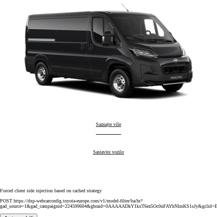
Proace Max
Saznajte više
:
Proace Max
Sastavite vozilo
:
Forced client side injection based on cached strategy
POST https://dxp-webcarconfig.toyota-europe.com/v1/model-filter/ba/hr?
gad_source=1&gad_campaignid=224599604&gbraid=0AAAAADkY1kxT6ez5Oc0uFAYhNlmKS1sJy&gcl