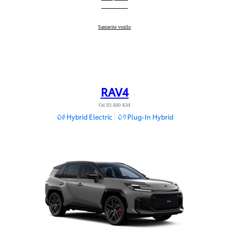
Toyota C-HR+
Sastavite vozilo
:
RAV4
Od 83.800 KM
Hybrid Electric
Plug-In Hybrid