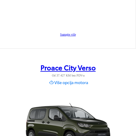
Saznajte više
Proace City Verso
Od 37.427 KM bez PDV-a
Više opcija motora