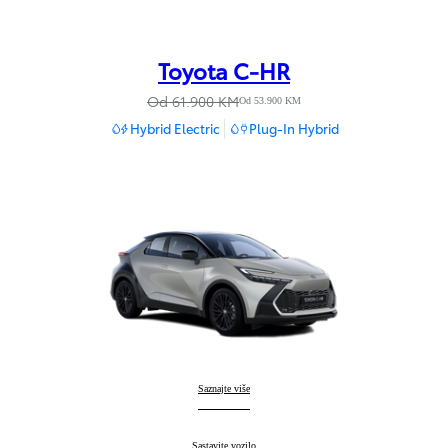
Toyota C-HR
Od 61.900 KM
Od 53.900 KM
Hybrid Electric
Plug-In Hybrid
Toyota C-HR
Saznajte više
:
Toyota C-HR
Sastavite vozilo
: