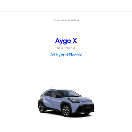
19
modela pronađeno
Number of filtered results
:
19
Aygo X
Od 36.900 KM
Hybrid Electric