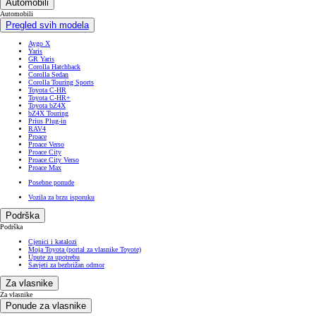
Automobili
Automobili
Pregled svih modela
Aygo X
Yaris
GR Yaris
Corolla Hatchback
Corolla Sedan
Corolla Touring Sports
Toyota C-HR
Toyota C-HR+
Toyota bZ4X
bZ4X Touring
Prius Plug-in
RAV4
Proace
Proace Verso
Proace City
Proace City Verso
Proace Max
Posebne ponude
Vozila za brzu isporuku
Podrška
Podrška
Cjenici i katalozi
Moja Toyota (portal za vlasnike Toyote)
Upute za upotrebu
Savjeti za bezbrižan odmor
Za vlasnike
Za vlasnike
Ponude za vlasnike