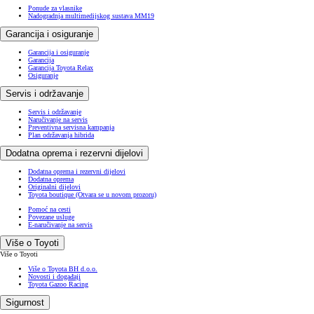
Ponude za vlasnike
Nadogradnja multimedijskog sustava MM19
Garancija i osiguranje
Garancija i osiguranje
Garancija
Garancija Toyota Relax
Osiguranje
Servis i održavanje
Servis i održavanje
Naručivanje na servis
Preventivna servisna kampanja
Plan održavanja hibrida
Dodatna oprema i rezervni dijelovi
Dodatna oprema i rezervni dijelovi
Dodatna oprema
Originalni dijelovi
Toyota boutique
(Otvara se u novom prozoru)
Pomoć na cesti
Povezane usluge
E-naručivanje na servis
Više o Toyoti
Više o Toyoti
Više o Toyota BH d.o.o.
Novosti i događaji
Toyota Gazoo Racing
Sigurnost