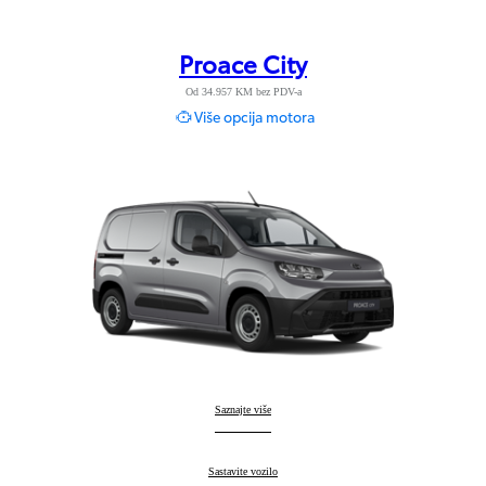
Proace City
Od 34.957 KM bez PDV-a
Više opcija motora
Proace City
Saznajte više
:
Proace City
Sastavite vozilo
: