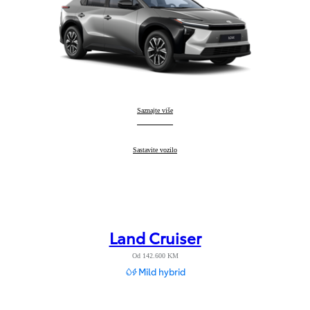
Toyota bZ4X
Saznajte više
:
Toyota bZ4X
Sastavite vozilo
:
Land Cruiser
Od 142.600 KM
Mild hybrid