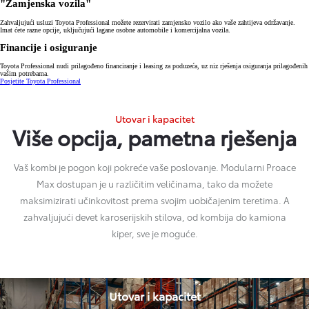
"Zamjenska vozila"
Zahvaljujući usluzi Toyota Professional možete rezervirati zamjensko vozilo ako vaše zahtijeva održavanje.
Imat ćete razne opcije, uključujući lagane osobne automobile i komercijalna vozila.
Financije i osiguranje
Toyota Professional nudi prilagođeno financiranje i leasing za poduzeća, uz niz rješenja osiguranja prilagođenih
vašim potrebama.
Posjetite Toyota Professional
Utovar i kapacitet
Više opcija, pametna rješenja
Vaš kombi je pogon koji pokreće vaše poslovanje. Modularni Proace
Max dostupan je u različitim veličinama, tako da možete
maksimizirati učinkovitost prema svojim uobičajenim teretima. A
zahvaljujući devet karoserijskih stilova, od kombija do kamiona
kiper, sve je moguće.
Utovar i kapacitet