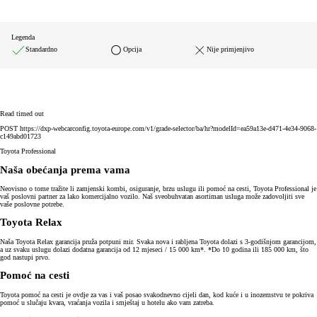
Legenda
Standardno
Opcija
Nije primjenjivo
Read timed out
POST https://dxp-webcarconfig.toyota-europe.com/v1/grade-selector/ba/hr?modelId=ea59a13e-d471-4e34-9068-
c149abd01723
Toyota Professional
Naša obećanja prema vama
Neovisno o tome tražite li zamjenski kombi, osiguranje, brzu uslugu ili pomoć na cesti, Toyota Professional je
vaš poslovni partner za lako komercijalno vozilo. Naš sveobuhvatan asortiman usluga može zadovoljiti sve
vaše poslovne potrebe.
Toyota Relax
Naša Toyota Relax garancija pruža potpuni mir. Svaka nova i rabljena Toyota dolazi s 3-godišnjom garancijom,
a uz svaku uslugu dolazi dodatna garancija od 12 mjeseci / 15 000 km*. *Do 10 godina ili 185 000 km, što
god nastupi prvo.
Pomoć na cesti
Toyota pomoć na cesti je ovdje za vas i vaš posao svakodnevno cijeli dan, kod kuće i u inozemstvu te pokriva
pomoć u slučaju kvara, vraćanja vozila i smještaj u hotelu ako vam zatreba.