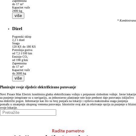
Zapremnina
do 17 m³
Kapacitet vuče
2400 kg
više
* Kombinirano
Dizel
Pogonski sklop
2,2 l dizel
Snaga
120 KS do 180 KS
Potrošnja goriva
od 7,5 l/100 km
Emisije CO₂
od 198 g/km
Zapremnina
do 17 m³
Kapacitet vuče
do 3000 kg
više
Planirajte svoje sljedeće elektrificirano putovanje
Novi Proace Max Electric kombinira glatku elektrificiranu vožnju s potpunom slobodom vožnje. Javne lokacije
za punjenje integrirane su u navigaciju, za jednostavno planiranje rute koje prednost daje putovanju isključivo
na električni pogon. Informacije kao što su broj punjača na lokaciji i njihova maksimalna snaga punjenja
pomažu u smanjenju ukupnog vremena putovanja. Iskoristite ovaj alat za otkrivanje opcija za punjenje u blizini
svoje lokacije.
Radite pametno