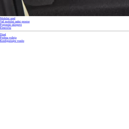
Mobilni ured
Vaš mobilni radni prostor
Pogonski sklopovi
Električni
Dizel
Probna vožnja
Konfigurirajte vozilo