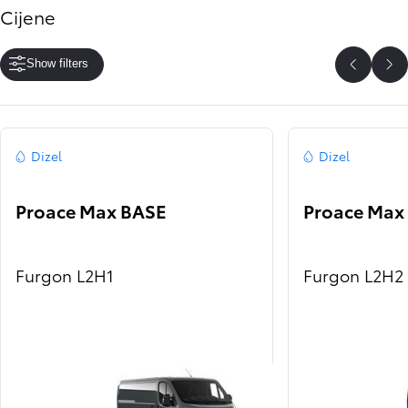
Cijene
Show filters
Scroll P
Sc
Dizel
Dizel
Proace Max BASE
Proace Max
Furgon L2H1
Furgon L2H2