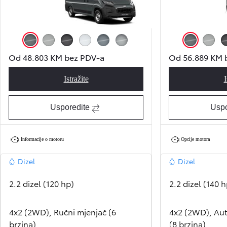
Siva (Anthracite EAB)
Siva (Misty Grey EAK)
Crna (Black Opal EEA)
Bijela (Icy White EPR)
Siva (Iron Grey EZW)
Srebrna (Silver KCA)
Siva (Anthracite
Siva (M
Od 48.803 KM bez PDV-a
Od 56.889 KM 
Istražite
I
Proace Max BASE
Usporedite
Uspo
Informacije o motoru
Opcije motora
Dizel
Dizel
2.2 dizel (120 hp)
2.2 dizel (140 h
4x2 (2WD), Ručni mjenjač (6
4x2 (2WD), Aut
brzina)
(8 brzina)