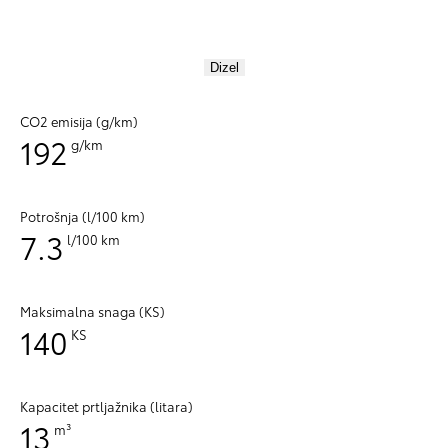
Dizel
CO2 emisija (g/km)
192
g/km
Potrošnja (l/100 km)
7.3
l/100 km
Maksimalna snaga (KS)
140
KS
Kapacitet prtljažnika (litara)
13
m³