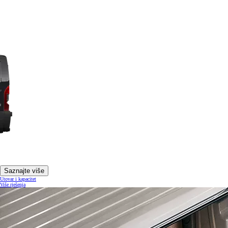
Saznajte više
Utovar i kapacitet
Više rješenja