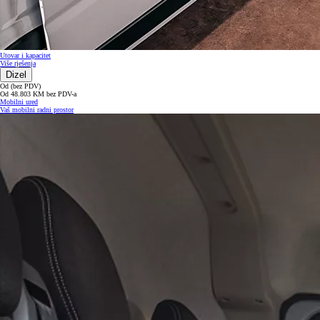
Utovar i kapacitet
Više rješenja
Dizel
Od (bez PDV)
Od 48.803 KM bez PDV-a
Mobilni ured
Vaš mobilni radni prostor