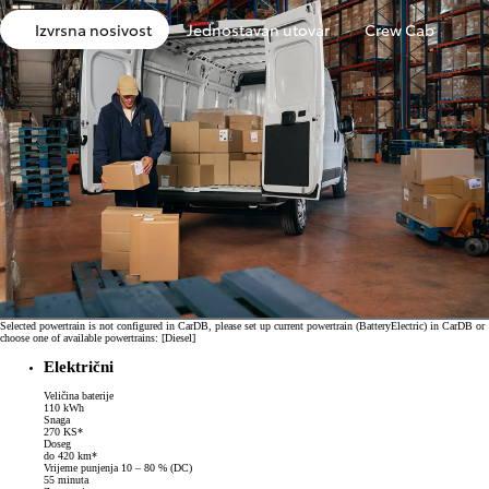
Izvrsna nosivost
Jednostavan utovar
Crew Cab
Selected powertrain is not configured in CarDB, please set up current powertrain (BatteryElectric) in CarDB or
choose one of available powertrains: [Diesel]
Električni
Veličina baterije
110 kWh
Snaga
270 KS*
Doseg
do 420 km*
Vrijeme punjenja 10 – 80 % (DC)
55 minuta