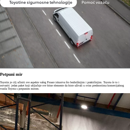
Toyotine sigurnosne tehnologije
Pomoć vozaču
Potpuni mir
Toyotin je cilj učiniti sve aspekte vašeg Proace iskustva što bezbrižnijim i praktičnijim. Toyota će to i
ostvariti: jedan paket koji uključuje sve bitne elemente da biste uživali u svim prednostima komercijalnog
vozila Toyota s potpunim mirom.