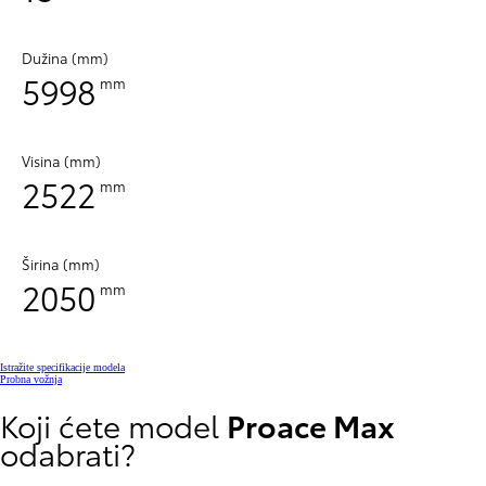
Dužina (mm)
5998
mm
Visina (mm)
2522
mm
Širina (mm)
2050
mm
Istražite specifikacije modela
Probna vožnja
Koji ćete model
Proace Max
odabrati?