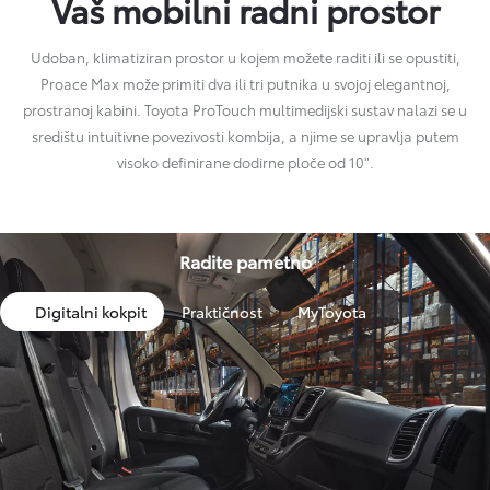
Vaš mobilni radni prostor
Udoban, klimatiziran prostor u kojem možete raditi ili se opustiti,
Proace Max može primiti dva ili tri putnika u svojoj elegantnoj,
prostranoj kabini. Toyota ProTouch multimedijski sustav nalazi se u
središtu intuitivne povezivosti kombija, a njime se upravlja putem
visoko definirane dodirne ploče od 10".
Radite pametno
Digitalni kokpit
Praktičnost
MyToyota