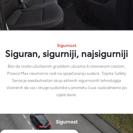
Sigurnost
Siguran, sigurniji, najsigurniji
Bilo da vozite užurbanim gradskim ulicama ili otvorenom cestom,
Proace Max neumorno radi na sprječavanju sudara. Toyota Safety
Sense je sveobuhvatan skup aktivnih sigurnosnih tehnologija
stvorenih da vas i druge sudionike u prometu čuva svakodnevno po
cijele dane.
Sigurnost