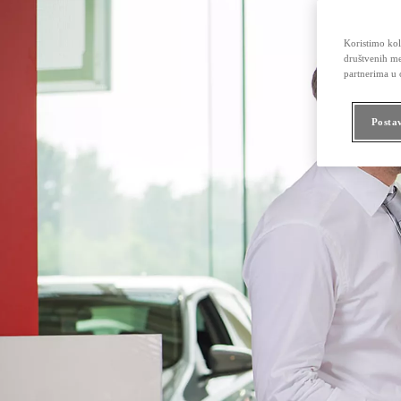
Koristimo kola
društvenih me
partnerima u o
Posta