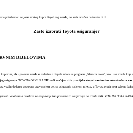
 potrebama i željama svakog kupca Toyotinog vozila, do sada neviđen na tržištu BiH.
Zašto izabrati
Toyota osiguranje?
REZERVNIM DIJELOVIMA
vine, ali i polovna vozila iz ovlaštenih Toyota salona iz programa „Staro za novo“, kao i sva vozila koja do
godišnjeg osiguranja, TOYOTA OSIGURANJE nudi značajno
niže premijske stope i samim tim veće uštede za vas.
ota vozilu dodatno upotpune ugovaranjem polica osiguranja na istom mjestu, u Toyota prodajnom salonu, kako b
ement i odabranih društava za osiguranje kao partnera za osiguranje na tržištu BiH. TOYOTA OSIGURANJE 