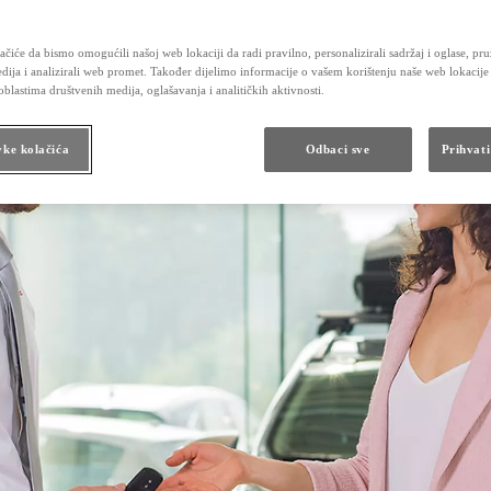
Održavanje hibridnih vozila
Kontrolni pregled vozila
Karoserija i lak
čiće da bismo omogućili našoj web lokaciji da radi pravilno, personalizirali sadržaj i oglase, pru
Obećanje Toyotinog servisa
dija i analizirali web promet. Također dijelimo informacije o vašem korištenju naše web lokacije
Dodatna oprema i rezervni dijelovi
blastima društvenih medija, oglašavanja i analitičkih aktivnosti.
Dodatna oprema
Originalni dijelovi
Toyota Butik
vke kolačića
Odbaci sve
Prihvati