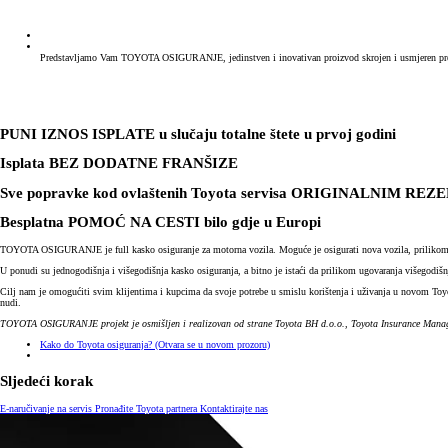
Predstavljamo Vam TOYOTA OSIGURANJE, jedinstven i inovativan proizvod skrojen i usmjeren prema
PUNI IZNOS ISPLATE u slučaju totalne štete u prvoj godini
Isplata BEZ DODATNE FRANŠIZE
Sve popravke kod ovlaštenih Toyota servisa ORIGINALNIM 
Besplatna POMOĆ NA CESTI bilo gdje u Europi
TOYOTA OSIGURANJE je full kasko osiguranje za motorna vozila. Moguće je osigurati nova vozila, prilikom kupo
U ponudi su jednogodišnja i višegodišnja kasko osiguranja, a bitno je istaći da prilikom ugovaranja više
Cilj nam je omogućiti svim klijentima i kupcima da svoje potrebe u smislu korištenja i uživanja u novom Toy
nudi.
TOYOTA OSIGURANJE projekt je osmišljen i realizovan od strane Toyota BH d.o.o., Toyota Insurance Manag
Kako do Toyota osiguranja?
(Otvara se u novom prozoru)
Sljedeći korak
E-naručivanje na servis
Pronađite Toyota partnera
Kontaktirajte nas