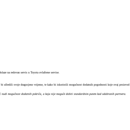
HYBRID ELECTRIC VOZILA
Rablje
Saznajte više o elektrificiranim vozilima
Provje
Besplatno isprobajte
Cjenici i kata
Bespla
laze na redovan servis u Toyota ovlaštene servise.
i uštedili svoje dragocjeno vrijeme, te kako bi iskoristili mogućnost dodatnih pogodnosti koje ovaj proizvod
nudi mogućnost dodatnih pokrića, a koja nije moguće dobiti standardnim putem kod odabranih partnera.
Vozila za brzu isporuku
Besplatno isprobajte