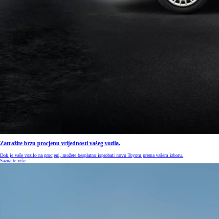
Zatražite brzu procjenu vrijednosti vašeg vozila.
Dok je vaše vozilo na procjeni, možete besplatno isprobati novu Toyotu prema vašem izboru.
Saznajte više