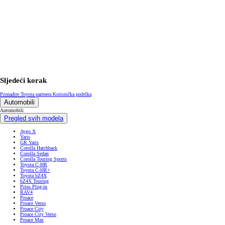
Sljedeći korak
Pronađite Toyota partnera
Korisnička podrška
Automobili
Automobili
Pregled svih modela
Aygo X
Yaris
GR Yaris
Corolla Hatchback
Corolla Sedan
Corolla Touring Sports
Toyota C-HR
Toyota C-HR+
Toyota bZ4X
bZ4X Touring
Prius Plug-in
RAV4
Proace
Proace Verso
Proace City
Proace City Verso
Proace Max