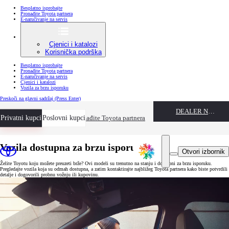
Besplatno isprobajte
Pronađite Toyota partnera
E-naručivanje na servis
Cjenici i katalozi
Korisnička podrška
Besplatno isprobajte
Pronađite Toyota partnera
E-naručivanje na servis
Cjenici i katalozi
Vozila za brzu isporuku
Preskoči na glavni sadržaj
(Press Enter)
DEALER NAME
Privatni kupci
Besplatno isprobajte
Poslovni kupci
Pronađite Toyota partnera
Vozila dostupna za brzu isporuku
Otvori izbornik
Želite Toyotu koju možete preuzeti brže? Ovi modeli su trenutno na stanju i dostupni za brzu isporuku.
Pregledajte vozila koja su odmah dostupna, a zatim kontaktirajte najbližeg Toyota partnera kako biste potvrdili
detalje i dogovorili probnu vožnju ili kupovinu.