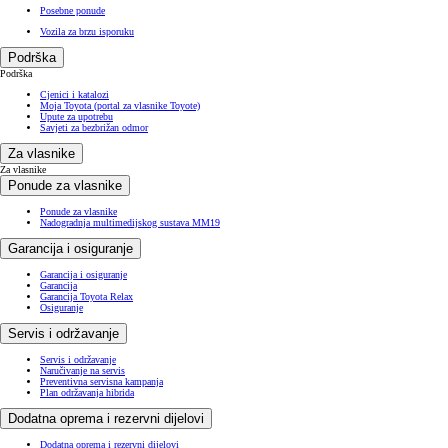
Posebne ponude
Vozila za brzu isporuku
Podrška
Podrška
Cjenici i katalozi
Moja Toyota (portal za vlasnike Toyote)
Upute za upotrebu
Savjeti za bezbrižan odmor
Za vlasnike
Za vlasnike
Ponude za vlasnike
Ponude za vlasnike
Nadogradnja multimedijskog sustava MM19
Garancija i osiguranje
Garancija i osiguranje
Garancija
Garancija Toyota Relax
Osiguranje
Servis i održavanje
Servis i održavanje
Naručivanje na servis
Preventivna servisna kampanja
Plan održavanja hibrida
Dodatna oprema i rezervni dijelovi
Dodatna oprema i rezervni dijelovi