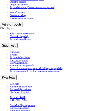
Dodatna oprema
Originalni dijelovi
Toyota boutique
(Otvara se u novom prozoru)
Pomoć na cesti
Povezane usluge
E-naručivanje na servis
Više o Toyoti
Više o Toyoti
Više o Toyota BH d.o.o.
Novosti i događaji
Toyota Gazoo Racing
Sigurnost
Sigurnost
T-Mate
Toyota Safety Sense
Aktivna sigurnost
Pasivna sigurnost
Parkirni sustavi pomoći
Sustav kontrole upravljanja radi izbjegavanja pješaka
Toyotin automatski sustav održavanja udaljenosti
Kvaliteta
Kvaliteta
Konstrukcija kvalitete
Proizvodnja kvalitete
Osiguranje kvalitete
Toyota i okoliš
ISO 14001:2015
Pronađite Toyota partnera
Korisnička podrška
Besplatno isprobajte