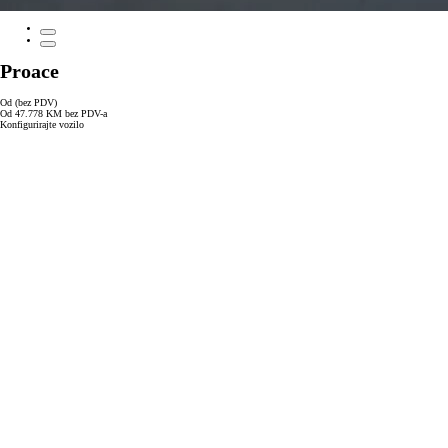
Proace
Od (bez PDV)
Od 47.778 KM bez PDV-a
Konfigurirajte vozilo