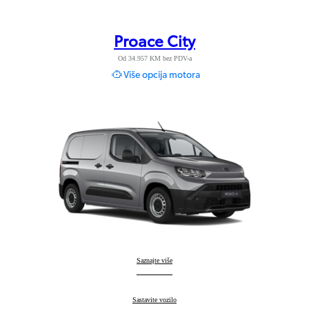
Proace City
Od 34.957 KM bez PDV-a
Više opcija motora
Proace City
Saznajte više
:
Proace City
Sastavite vozilo
: