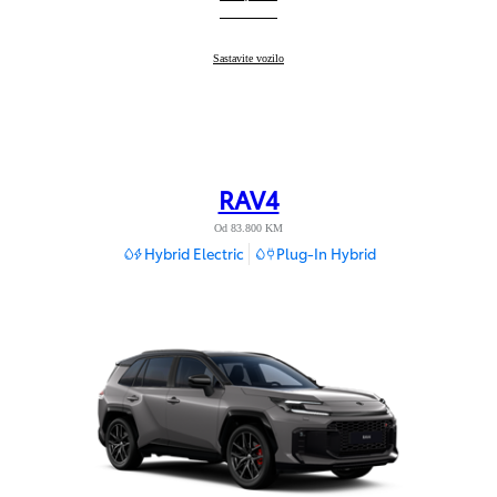
Toyota C-HR+
Sastavite vozilo
:
RAV4
Od 83.800 KM
Hybrid Electric
Plug-In Hybrid