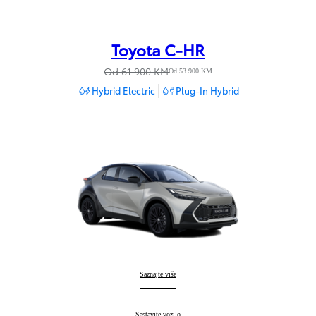
Toyota C-HR
Od 61.900 KM
Od 53.900 KM
Hybrid Electric
Plug-In Hybrid
Toyota C-HR
Saznajte više
:
Toyota C-HR
Sastavite vozilo
: