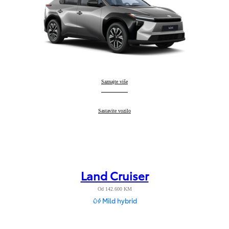
Toyota bZ4X
Saznajte više
:
Toyota bZ4X
Sastavite vozilo
:
Land Cruiser
Od 142.600 KM
Mild hybrid