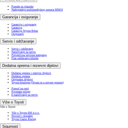
Ponude za vlasnike
Nadogradnja multimedijskog sustava MM19
Garancija i osiguranje
Garancija i osiguranje
Garancija
Garancija Toyota Relax
Osiguranje
Servis i održavanje
Servis i održavanje
Naručivanje na servis
Preventivna servisna kampanja
Plan održavanja hibrida
Dodatna oprema i rezervni dijelovi
Dodatna oprema i rezervni dijelovi
Dodatna oprema
Originalni dijelovi
Toyota boutique
(Otvara se u novom prozoru)
Pomoć na cesti
Povezane usluge
E-naručivanje na servis
Više o Toyoti
Više o Toyoti
Više o Toyota BH d.o.o.
Novosti i događaji
Toyota Gazoo Racing
Sigurnost