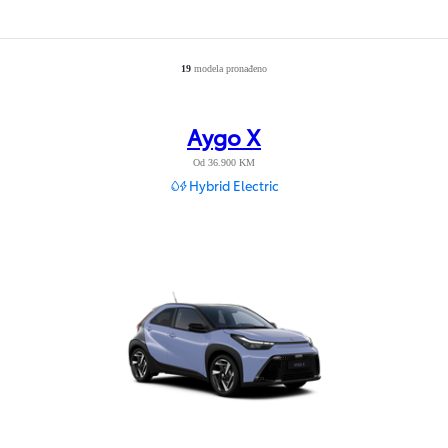
19
modela pronađeno
Number of filtered results
:
19
Aygo X
Od 36.900 KM
Hybrid Electric