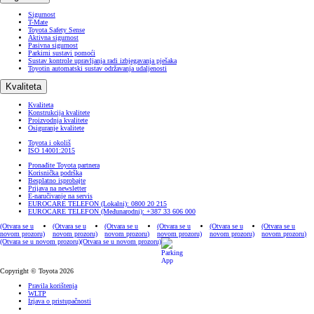
Sigurnost
T-Mate
Toyota Safety Sense
Aktivna sigurnost
Pasivna sigurnost
Parkirni sustavi pomoći
Sustav kontrole upravljanja radi izbjegavanja pješaka
Toyotin automatski sustav održavanja udaljenosti
Kvaliteta
Kvaliteta
Konstrukcija kvalitete
Proizvodnja kvalitete
Osiguranje kvalitete
Toyota i okoliš
ISO 14001:2015
Pronađite Toyota partnera
Korisnička podrška
Besplatno isprobajte
Prijava na newsletter
E-naručivanje na servis
EUROCARE TELEFON (Lokalni): 0800 20 215
EUROCARE TELEFON (Međunarodni): +387 33 606 000
(Otvara se u
(Otvara se u
(Otvara se u
(Otvara se u
(Otvara se u
(Otvara se u
novom prozoru)
novom prozoru)
novom prozoru)
novom prozoru)
novom prozoru)
novom prozoru)
(Otvara se u novom prozoru)
(Otvara se u novom prozoru)
Copyright © Toyota 2026
Pravila korištenja
WLTP
Izjava o pristupačnosti