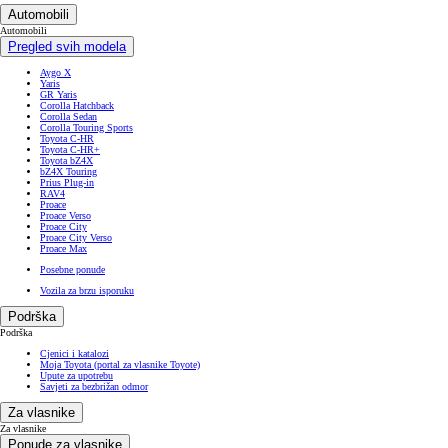
Automobili
Automobili
Pregled svih modela
Aygo X
Yaris
GR Yaris
Corolla Hatchback
Corolla Sedan
Corolla Touring Sports
Toyota C-HR
Toyota C-HR+
Toyota bZ4X
bZ4X Touring
Prius Plug-in
RAV4
Proace
Proace Verso
Proace City
Proace City Verso
Proace Max
Posebne ponude
Vozila za brzu isporuku
Podrška
Podrška
Cjenici i katalozi
Moja Toyota (portal za vlasnike Toyote)
Upute za upotrebu
Savjeti za bezbrižan odmor
Za vlasnike
Za vlasnike
Ponude za vlasnike