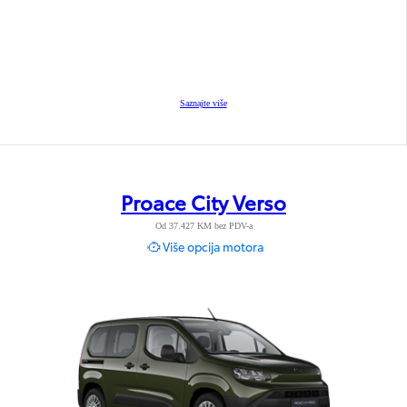
Saznajte više
Proace City Verso
Od 37.427 KM bez PDV-a
Više opcija motora