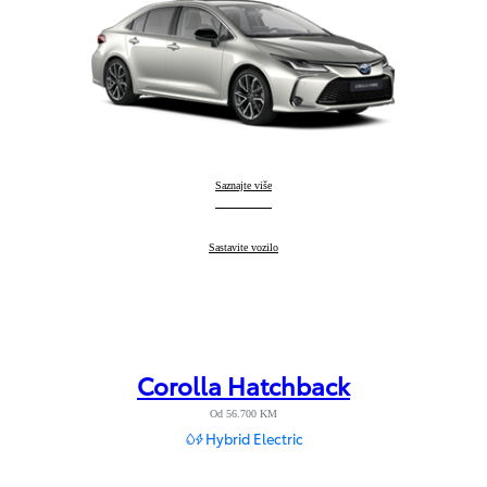
Corolla Sedan
Saznajte više
:
Corolla Sedan
Sastavite vozilo
:
Corolla Hatchback
Od 56.700 KM
Hybrid Electric