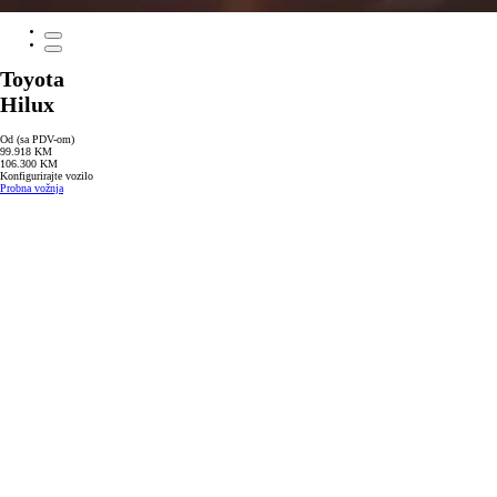
Toyota
Hilux
Od (sa PDV-om)
99.918 KM
106.300 KM
Konfigurirajte vozilo
Probna vožnja