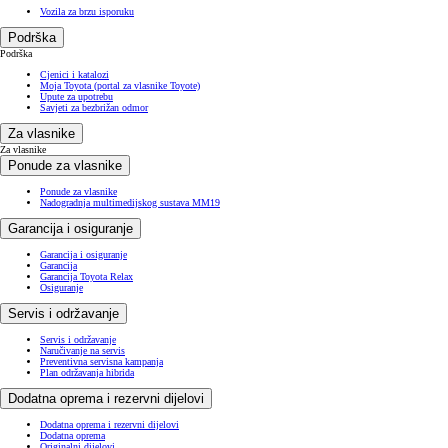
Vozila za brzu isporuku
Podrška
Podrška
Cjenici i katalozi
Moja Toyota (portal za vlasnike Toyote)
Upute za upotrebu
Savjeti za bezbrižan odmor
Za vlasnike
Za vlasnike
Ponude za vlasnike
Ponude za vlasnike
Nadogradnja multimedijskog sustava MM19
Garancija i osiguranje
Garancija i osiguranje
Garancija
Garancija Toyota Relax
Osiguranje
Servis i održavanje
Servis i održavanje
Naručivanje na servis
Preventivna servisna kampanja
Plan održavanja hibrida
Dodatna oprema i rezervni dijelovi
Dodatna oprema i rezervni dijelovi
Dodatna oprema
Originalni dijelovi