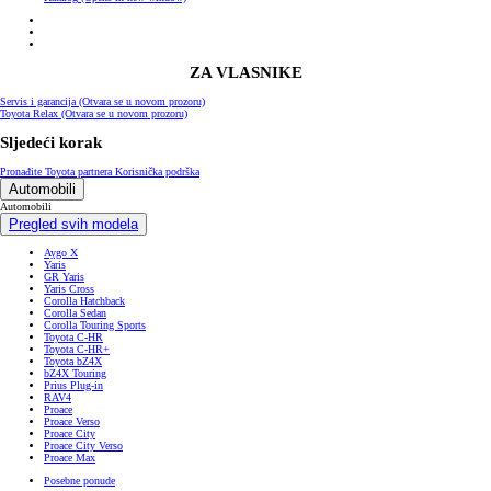
ZA VLASNIKE
Servis i garancija
(Otvara se u novom prozoru)
Toyota Relax
(Otvara se u novom prozoru)
Sljedeći korak
Pronađite Toyota partnera
Korisnička podrška
Automobili
Automobili
Pregled svih modela
Aygo X
Yaris
GR Yaris
Yaris Cross
Corolla Hatchback
Corolla Sedan
Corolla Touring Sports
Toyota C-HR
Toyota C-HR+
Toyota bZ4X
bZ4X Touring
Prius Plug-in
RAV4
Proace
Proace Verso
Proace City
Proace City Verso
Proace Max
Posebne ponude