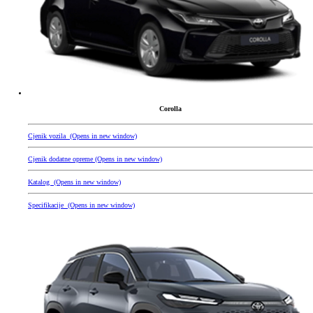
Corolla
Cjenik vozila
(Opens in new window)
Cjenik dodatne opreme
(Opens in new window)
Katalog
(Opens in new window)
Specifikacije
(Opens in new window)