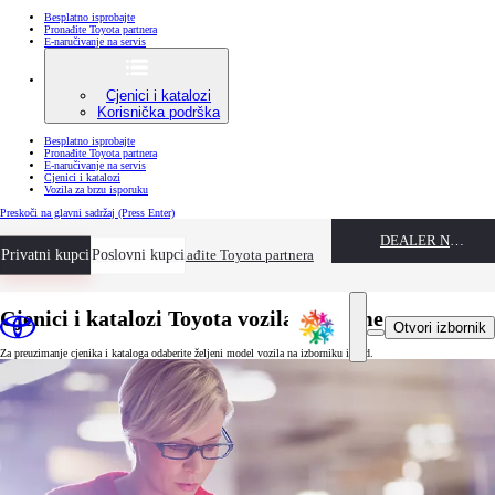
Besplatno isprobajte
Pronađite Toyota partnera
E-naručivanje na servis
Cjenici i katalozi
Korisnička podrška
Besplatno isprobajte
Pronađite Toyota partnera
E-naručivanje na servis
Cjenici i katalozi
Vozila za brzu isporuku
Preskoči na glavni sadržaj
(Press Enter)
DEALER NAME
Privatni kupci
Besplatno isprobajte
Poslovni kupci
Pronađite Toyota partnera
Cjenici i katalozi Toyota vozila i opreme
Otvori izbornik
Za preuzimanje cjenika i kataloga odaberite željeni model vozila na izborniku ispod.