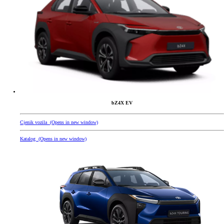
bZ4X EV
Cjenik vozila
(Opens in new window)
Katalog
(Opens in new window)