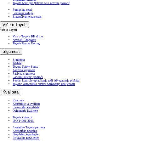
Toyota boutique
(Otvara se u novom prozoru)
Pomoć na cesti
Povezane usluge
E-naručivanje na servis
Više o Toyoti
Više o Toyoti
Više o Toyota BH d.o.o.
Novosti i događaji
Toyota Gazoo Racing
Sigurnost
Sigurnost
T-Mate
Toyota Safety Sense
Aktivna sigurnost
Pasivna sigurnost
Parkirni sustavi pomoći
Sustav kontrole upravljanja radi izbjegavanja pješaka
Toyotin automatski sustav održavanja udaljenosti
Kvaliteta
Kvaliteta
Konstrukcija kvalitete
Proizvodnja kvalitete
Osiguranje kvalitete
Toyota i okoliš
ISO 14001:2015
Pronađite Toyota partnera
Korisnička podrška
Besplatno isprobajte
Prijava na newsletter