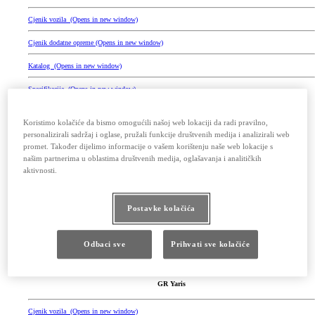
Cjenik vozila
(Opens in new window)
Cjenik dodatne opreme
(Opens in new window)
Katalog
(Opens in new window)
Specifikacije
(Opens in new window)
Koristimo kolačiće da bismo omogućili našoj web lokaciji da radi pravilno,
personalizirali sadržaj i oglase, pružali funkcije društvenih medija i analizirali web
promet. Također dijelimo informacije o vašem korištenju naše web lokacije s
našim partnerima u oblastima društvenih medija, oglašavanja i analitičkih
aktivnosti.
Postavke kolačića
Odbaci sve
Prihvati sve kolačiće
GR Yaris
Cjenik vozila
(Opens in new window)