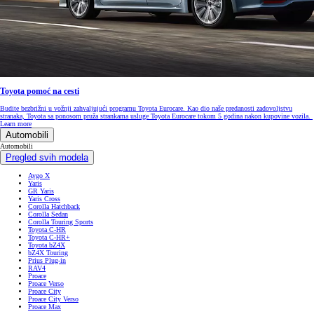
Toyota pomoć na cesti
Budite bezbrižni u vožnji zahvaljujući programu Toyota Eurocare. Kao dio naše predanosti zadovoljstvu
stranaka, Toyota sa ponosom pruža strankama usluge Toyota Eurocare tokom 5 godina nakon kupovine vozila.
Learn more
Automobili
Automobili
Pregled svih modela
Aygo X
Yaris
GR Yaris
Yaris Cross
Corolla Hatchback
Corolla Sedan
Corolla Touring Sports
Toyota C-HR
Toyota C-HR+
Toyota bZ4X
bZ4X Touring
Prius Plug-in
RAV4
Proace
Proace Verso
Proace City
Proace City Verso
Proace Max