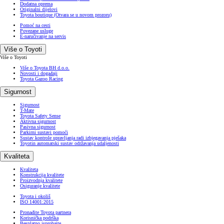
Dodatna oprema
Originalni dijelovi
Toyota boutique
(Otvara se u novom prozoru)
Pomoć na cesti
Povezane usluge
E-naručivanje na servis
Više o Toyoti
Više o Toyoti
Više o Toyota BH d.o.o.
Novosti i događaji
Toyota Gazoo Racing
Sigurnost
Sigurnost
T-Mate
Toyota Safety Sense
Aktivna sigurnost
Pasivna sigurnost
Parkirni sustavi pomoći
Sustav kontrole upravljanja radi izbjegavanja pješaka
Toyotin automatski sustav održavanja udaljenosti
Kvaliteta
Kvaliteta
Konstrukcija kvalitete
Proizvodnja kvalitete
Osiguranje kvalitete
Toyota i okoliš
ISO 14001:2015
Pronađite Toyota partnera
Korisnička podrška
Besplatno isprobajte