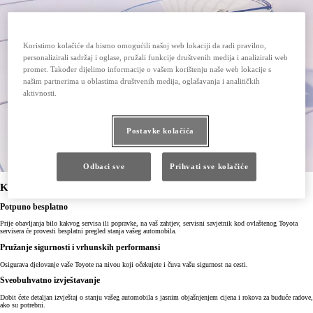
Koristimo kolačiće da bismo omogućili našoj web lokaciji da radi pravilno,
personalizirali sadržaj i oglase, pružali funkcije društvenih medija i analizirali web
promet. Također dijelimo informacije o vašem korištenju naše web lokacije s
našim partnerima u oblastima društvenih medija, oglašavanja i analitičkih
aktivnosti.
Postavke kolačića
Odbaci sve
Prihvati sve kolačiće
Kontrolni pregled vozila
Potpuno besplatno
Prije obavljanja bilo kakvog servisa ili popravke, na vaš zahtjev, servisni savjetnik kod ovlaštenog Toyota
servisera će provesti besplatni pregled stanja vašeg automobila.
Pružanje sigurnosti i vrhunskih performansi
Osigurava djelovanje vaše Toyote na nivou koji očekujete i čuva vašu sigurnost na cesti.
Sveobuhvatno izvještavanje
Dobit ćete detaljan izvještaj o stanju vašeg automobila s jasnim objašnjenjem cijena i rokova za buduće radove,
ako su potrebni.