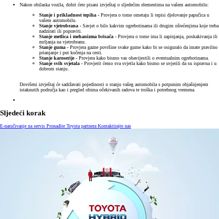
Nakon obilaska vozila, dobit ćete pisani izvještaj o sljedećim elementima na vašem automobilu:
Stanje i prikladnost tepiha -
Provjera o tome ometaju li tepisi djelovanje papučica u
vašem automobilu.
Stanje vjetrobrana -
Savjet o bilo kakvim ogrebotinama ili drugim oštećenjima koje treba
nadzirati ili popraviti.
Stanje metlica i mehanizma brisača -
Provjera o tome ima li zapinjanja, poskakivanja ili
mrljanja na vjetrobranu.
Stanje guma -
Provjera gazne površine svake gume kako bi se osiguralo da imate pravilno
prianjanje i put kočenja na cesti.
Stanje karoserije -
Provjera kako bismo vas obavijestili o eventualnim ogrebotinama.
Stanje svih svjetala -
Provjerit ćemo sva svjetla kako bismo se uvjerili da su ispravna i u
dobrom stanju.
Dovršeni izvještaj će sadržavati pojedinosti o stanju vašeg automobila s potpunim objašnjenjem
istaknutih područja kao i pregled obima očekivanih radova te troška i potrebnog vremena.
Sljedeći korak
E-naručivanje na servis
Pronađite Toyota partnera
Kontaktirajte nas