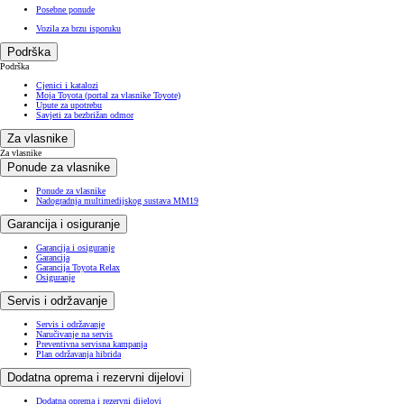
Posebne ponude
Vozila za brzu isporuku
Podrška
Podrška
Cjenici i katalozi
Moja Toyota (portal za vlasnike Toyote)
Upute za upotrebu
Savjeti za bezbrižan odmor
Za vlasnike
Za vlasnike
Ponude za vlasnike
Ponude za vlasnike
Nadogradnja multimedijskog sustava MM19
Garancija i osiguranje
Garancija i osiguranje
Garancija
Garancija Toyota Relax
Osiguranje
Servis i održavanje
Servis i održavanje
Naručivanje na servis
Preventivna servisna kampanja
Plan održavanja hibrida
Dodatna oprema i rezervni dijelovi
Dodatna oprema i rezervni dijelovi