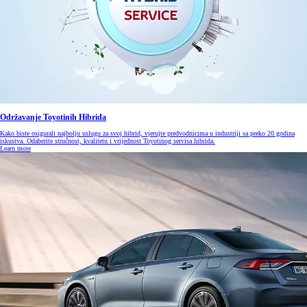
Održavanje Toyotinih Hibrida
Kako biste osigurali najbolju uslugu za svoj hibrid, vjerujte predvodnicima u industriji sa preko 20 godina
iskustva. Odaberite stručnost, kvalitetu i vrijednost Toyotinog servisa hibrida.
Learn more