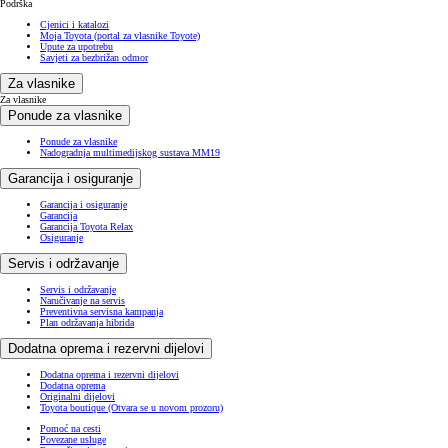
Podrška
Cjenici i katalozi
Moja Toyota (portal za vlasnike Toyote)
Upute za upotrebu
Savjeti za bezbrižan odmor
Za vlasnike
Za vlasnike
Ponude za vlasnike
Ponude za vlasnike
Nadogradnja multimedijskog sustava MM19
Garancija i osiguranje
Garancija i osiguranje
Garancija
Garancija Toyota Relax
Osiguranje
Servis i održavanje
Servis i održavanje
Naručivanje na servis
Preventivna servisna kampanja
Plan održavanja hibrida
Dodatna oprema i rezervni dijelovi
Dodatna oprema i rezervni dijelovi
Dodatna oprema
Originalni dijelovi
Toyota boutique
(Otvara se u novom prozoru)
Pomoć na cesti
Povezane usluge