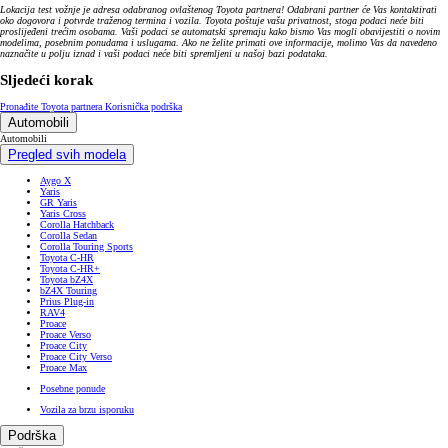
Lokacija test vožnje je adresa odabranog ovlaštenog Toyota partnera! Odabrani partner će Vas kontaktirati
oko dogovora i potvrde traženog termina i vozila. Toyota poštuje vašu privatnost, stoga podaci neće biti
proslijeđeni trećim osobama. Vaši podaci se automatski spremaju kako bismo Vas mogli obavijestiti o novim
modelima, posebnim ponudama i uslugama. Ako ne želite primati ove informacije, molimo Vas da navedeno
naznačite u polju iznad i vaši podaci neće biti spremljeni u našoj bazi podataka.
Sljedeći korak
Pronađite Toyota partnera
Korisnička podrška
Automobili
Automobili
Pregled svih modela
Aygo X
Yaris
GR Yaris
Yaris Cross
Corolla Hatchback
Corolla Sedan
Corolla Touring Sports
Toyota C-HR
Toyota C-HR+
Toyota bZ4X
bZ4X Touring
Prius Plug-in
RAV4
Proace
Proace Verso
Proace City
Proace City Verso
Proace Max
Posebne ponude
Vozila za brzu isporuku
Podrška