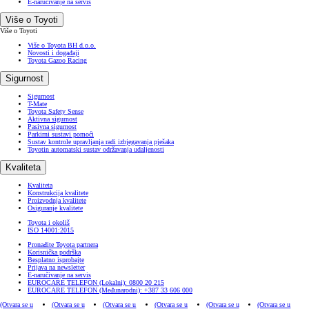
E-naručivanje na servis
Više o Toyoti
Više o Toyoti
Više o Toyota BH d.o.o.
Novosti i događaji
Toyota Gazoo Racing
Sigurnost
Sigurnost
T-Mate
Toyota Safety Sense
Aktivna sigurnost
Pasivna sigurnost
Parkirni sustavi pomoći
Sustav kontrole upravljanja radi izbjegavanja pješaka
Toyotin automatski sustav održavanja udaljenosti
Kvaliteta
Kvaliteta
Konstrukcija kvalitete
Proizvodnja kvalitete
Osiguranje kvalitete
Toyota i okoliš
ISO 14001:2015
Pronađite Toyota partnera
Korisnička podrška
Besplatno isprobajte
Prijava na newsletter
E-naručivanje na servis
EUROCARE TELEFON (Lokalni): 0800 20 215
EUROCARE TELEFON (Međunarodni): +387 33 606 000
(Otvara se u
(Otvara se u
(Otvara se u
(Otvara se u
(Otvara se u
(Otvara se u