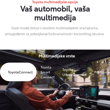
Svaki model dolazi s vlastitim multimedijskim značajkama,
prilagođenim za poboljšanje funkcionalnosti i korisničkog iskustva.
Multimedijske vrste
Toyota
Toyota
ToyotaConnect
Smart
ProTouch
UrbanConnect
Connect
Connectivity match
Svaki model dolazi s vlastitim multimedijskim značajkama, prilagođenim za poboljšanje
funkcionalnosti i korisničkog iskustva. Otkrijte puni potencijal svoje Toyote uz alat za provjeru
povezanih usluga. Jednostavno unesite svoj broj šasije (VIN) kako biste istražili dostupne
funkcionalnosti i usluge.
Otkrijte Povezane usluge vašeg automobila
Pomoć i podrška, sve na jednom mjestu