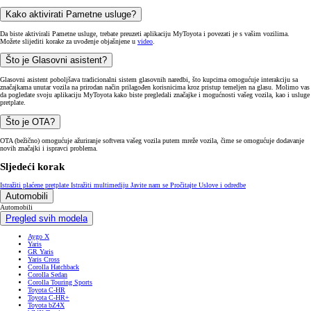
OTA (bežično) omogućuje ažuriranje softvera vašeg vozila putem mreže vozila, čime se omogućuje dodavanje
novih značajki i ispravci problema.
Sljedeći korak
Istražiti plaćene pretplate
Istražiti multimediju
Javite nam se
Pročitajte Uslove i odredbe
Automobili
Automobili
Pregled svih modela
Aygo X
Yaris
GR Yaris
Yaris Cross
Corolla Hatchback
Corolla Sedan
Corolla Touring Sports
Toyota C-HR
Toyota C-HR+
Toyota bZ4X
bZ4X Touring
Prius Plug-in
RAV4
Proace
Proace Verso
Proace City
Proace City Verso
Proace Max
Posebne ponude
Vozila za brzu isporuku
Podrška
Podrška