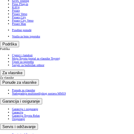
Cjenici i katalozi
Moja Toyota (portal za vlasnike Toyote)
Upute za upotrebu
Savjeti za bezbrižan odmor
Za vlasnike
Za vlasnike
Ponude za vlasnike
Ponude za vlasnike
Nadogradnja multimedijskog sustava MM19
Garancija i osiguranje
Garancija i osiguranje
Garancija
Garancija Toyota Relax
Osiguranje
Servis i održavanje
Servis i održavanje
Naručivanje na servis
Preventivna servisna kampanja
Plan održavanja hibrida
Dodatna oprema i rezervni dijelovi
Dodatna oprema i rezervni dijelovi
Dodatna oprema
Originalni dijelovi
Toyota boutique
(Otvara se u novom prozoru)
Pomoć na cesti
Povezane usluge
E-naručivanje na servis