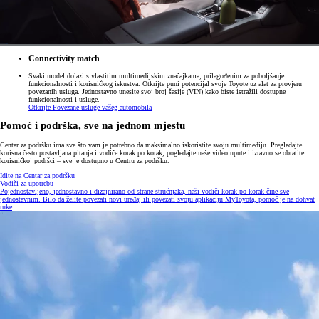
Centar za podršku ima sve što vam je potrebno da maksimalno iskoristite svoju multimediju. Pregledajte
korisna često postavljana pitanja i vodiče korak po korak, pogledajte naše video upute i izravno se obratite
korisničkoj podršci – sve je dostupno u Centru za podršku.
Idite na Centar za podršku
Vodiči za upotrebu
Pojednostavljeno, jednostavno i dizajnirano od strane stručnjaka, naši vodiči korak po korak čine sve
jednostavnim. Bilo da želite povezati novi uređaj ili povezati svoju aplikaciju MyToyota, pomoć je na dohvat
ruke