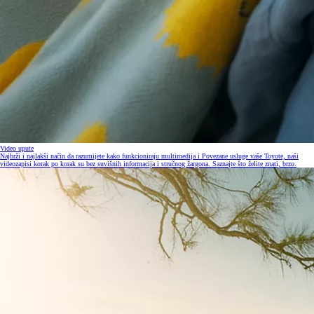
Video upute
Najbrži i najlakši način da razumijete kako funkcioniraju multimedija i Povezane usluge vaše Toyote, naši
videozapisi korak po korak su bez suvišnih informacija i stručnog žargona. Saznajte što želite znati, brzo.