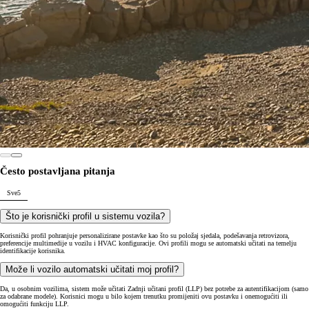
Često postavljana pitanja
Sve
5
Što je korisnički profil u sistemu vozila?
Korisnički profil pohranjuje personalizirane postavke kao što su položaj sjedala, podešavanja retrovizora,
preferencije multimedije u vozilu i HVAC konfiguracije. Ovi profili mogu se automatski učitati na temelju
identifikacije korisnika.
Može li vozilo automatski učitati moj profil?
Da, u osobnim vozilima, sistem može učitati Zadnji učitani profil (LLP) bez potrebe za autentifikacijom (samo
za odabrane modele). Korisnici mogu u bilo kojem trenutku promijeniti ovu postavku i onemogućiti ili
omogućiti funkciju LLP.
Kako aktivirati Pametne usluge?
Da biste aktivirali Pametne usluge, trebate preuzeti aplikaciju MyToyota i povezati je s vašim vozilima.
Možete slijediti korake za uvođenje objašnjene u
video
.
Što je Glasovni asistent?
Glasovni asistent poboljšava tradicionalni sistem glasovnih naredbi, što kupcima omogućuje interakciju sa
značajkama unutar vozila na prirodan način prilagođen korisnicima kroz pristup temeljen na glasu. Molimo vas
da pogledate svoju aplikaciju MyToyota kako biste pregledali značajke i mogućnosti vašeg vozila, kao i usluge
pretplate.
Što je OTA?