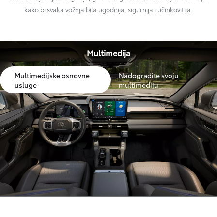
kako bi svaka vožnja bila ugodnija, sigurnija i učinkovitija.
Multimedija
Multimedijske osnovne
Nadogradite svoju
usluge
multimediju
Toyota multimedijske opcije
Vaš automobil, vaša
multimedija