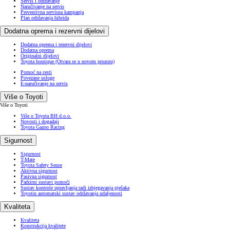
Više o Toyoti
Više o Toyoti
Više o Toyota BH d.o.o.
Novosti i događaji
Toyota Gazoo Racing
Sigurnost
Sigurnost
T-Mate
Toyota Safety Sense
Aktivna sigurnost
Pasivna sigurnost
Parkirni sustavi pomoći
Sustav kontrole upravljanja radi izbjegavanja pješaka
Toyotin automatski sustav održavanja udaljenosti
Kvaliteta
Kvaliteta
Konstrukcija kvalitete
Proizvodnja kvalitete
Osiguranje kvalitete
Toyota i okoliš
ISO 14001:2015
Pronađite Toyota partnera
Korisnička podrška
Besplatno isprobajte
Prijava na newsletter
E-naručivanje na servis
EUROCARE TELEFON (Lokalni): 0800 20 215
EUROCARE TELEFON (Međunarodni): +387 33 606 000
(Otvara se u
(Otvara se u
(Otvara se u
(Otvara se u
(Otvara se u
(Otvara se u
novom prozoru)
novom prozoru)
novom prozoru)
novom prozoru)
novom prozoru)
novom prozoru)
(Otvara se u novom prozoru)
(Otvara se u novom prozoru)