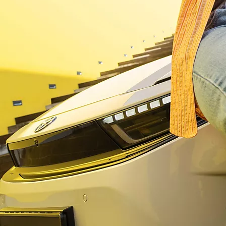
Često postavljana pitanja
Najbolje mjesto za saznati više o Povezanim uslugama vašeg vozila, stranica s često postavljanim pitanjima
puna je korisnih informacija. Od postavljanja do nadogradnji, ovdje ćete pronaći sve odgovore.