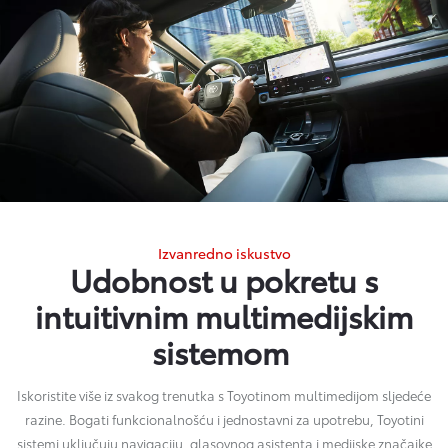
Izvanredno iskustvo
Udobnost u pokretu s
intuitivnim multimedijskim
sistemom
Iskoristite više iz svakog trenutka s Toyotinom multimedijom sljedeće
razine. Bogati funkcionalnošću i jednostavni za upotrebu, Toyotini
sistemi uključuju navigaciju, glasovnog asistenta i medijske značajke