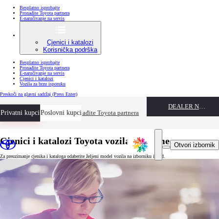
Besplatno isprobajte
Pronađite Toyota partnera
E-naručivanje na servis
Cjenici i katalozi
Korisnička podrška
Besplatno isprobajte
Pronađite Toyota partnera
E-naručivanje na servis
Cjenici i katalozi
Vozila za brzu isporuku
Preskoči na glavni sadržaj
(Press Enter)
DEALER NAME
Privatni kupci
Besplatno isprobajte
Poslovni kupci
Pronađite Toyota partnera
Cjenici i katalozi Toyota vozila i opreme
Otvori izbornik
Za preuzimanje cjenika i kataloga odaberite željeni model vozila na izborniku ispod.