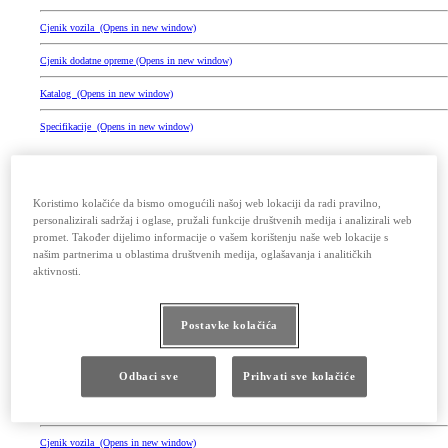
Cjenik vozila
(Opens in new window)
Cjenik dodatne opreme
(Opens in new window)
Katalog
(Opens in new window)
Specifikacije
(Opens in new window)
Koristimo kolačiće da bismo omogućili našoj web lokaciji da radi pravilno,
personalizirali sadržaj i oglase, pružali funkcije društvenih medija i analizirali web
promet. Također dijelimo informacije o vašem korištenju naše web lokacije s
našim partnerima u oblastima društvenih medija, oglašavanja i analitičkih
aktivnosti.
Postavke kolačića
Odbaci sve
Prihvati sve kolačiće
GR Yaris
Cjenik vozila
(Opens in new window)