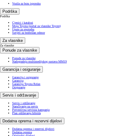
Vozila za brzu isporuku
Podrška
Podrška
Cjenici i katalozi
Moja Toyota (portal za vlasnike Toyote)
Upute za upotrebu
Savjeti za bezbrižan odmor
Za vlasnike
Za vlasnike
Ponude za vlasnike
Ponude za vlasnike
Nadogradnja multimedijskog sustava MM19
Garancija i osiguranje
Garancija i osiguranje
Garancija
Garancija Toyota Relax
Osiguranje
Servis i održavanje
Servis i održavanje
Naručivanje na servis
Preventivna servisna kampanja
Plan održavanja hibrida
Dodatna oprema i rezervni dijelovi
Dodatna oprema i rezervni dijelovi
Dodatna oprema
Originalni dijelovi