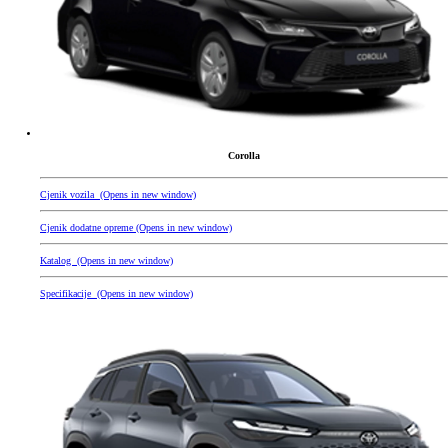
Corolla
Cjenik vozila
(Opens in new window)
Cjenik dodatne opreme
(Opens in new window)
Katalog
(Opens in new window)
Specifikacije
(Opens in new window)