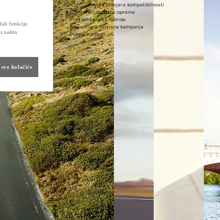
Toyota provjera kompatibilnosti
Cjenovnici dodatne opreme
Plan održavanja hibrida
žali funkcije
Preventivna servisna kampanja
 s našim
Pomoć na cesti
 sve kolačiće