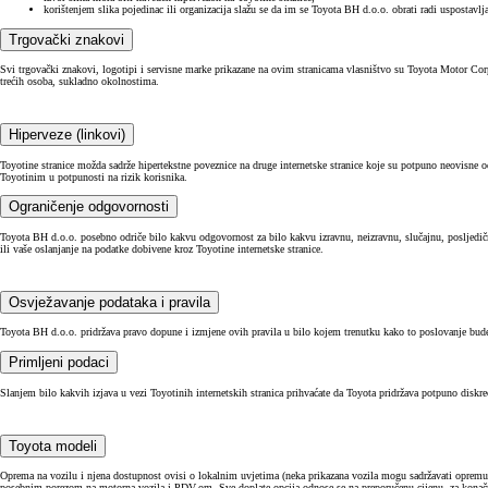
korištenjem slika pojedinac ili organizacija slažu se da im se Toyota BH d.o.o. obrati radi uspostavlj
Trgovački znakovi
Svi trgovački znakovi, logotipi i servisne marke prikazane na ovim stranicama vlasništvo su Toyota Motor Corp
trećih osoba, sukladno okolnostima.
Hiperveze (linkovi)
Toyotine stranice možda sadrže hipertekstne poveznice na druge internetske stranice koje su potpuno neovisne 
Toyotinim u potpunosti na rizik korisnika.
Ograničenje odgovornosti
Toyota BH d.o.o. posebno odriče bilo kakvu odgovornost za bilo kakvu izravnu, neizravnu, slučajnu, posljedičnu 
ili vaše oslanjanje na podatke dobivene kroz Toyotine internetske stranice.
Osvježavanje podataka i pravila
Toyota BH d.o.o. pridržava pravo dopune i izmjene ovih pravila u bilo kojem trenutku kako to poslovanje bude za
Primljeni podaci
Slanjem bilo kakvih izjava u vezi Toyotinih internetskih stranica prihvaćate da Toyota pridržava potpuno diskr
Toyota modeli
Oprema na vozilu i njena dostupnost ovisi o lokalnim uvjetima (neka prikazana vozila mogu sadržavati opremu k
posebnim porezom na motorna vozila i PDV-om. Sve doplate opcija odnose se na preporučenu cijenu, za konačnu