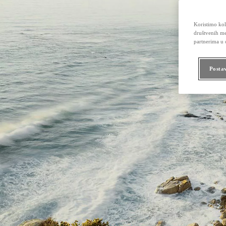
Koristimo kola
društvenih me
partnerima u o
Posta