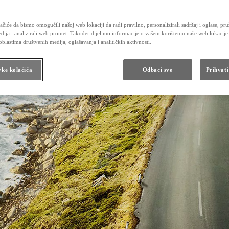
Održavanje hibridnih vozila
Kontrolni pregled vozila
Karoserija i lak
čiće da bismo omogućili našoj web lokaciji da radi pravilno, personalizirali sadržaj i oglase, pru
Obećanje Toyotinog servisa
dija i analizirali web promet. Također dijelimo informacije o vašem korištenju naše web lokacije
Dodatna oprema i rezervni dijelovi
blastima društvenih medija, oglašavanja i analitičkih aktivnosti.
Dodatna oprema
Originalni dijelovi
Toyota Butik
vke kolačića
Odbaci sve
Prihvati