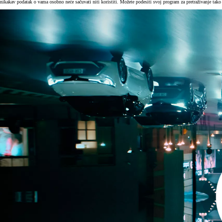
nikakav podatak o vama osobno neće sačuvati niti koristiti. Možete podesiti svoj program za pretraživanje tako 