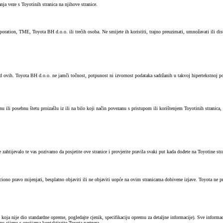
anja veze s Toyotinih stranica na njihove stranice.
oration, TME, Toyota BH d.o.o. ili trećih osoba. Ne smijete ih koristiti, trajno preuzimati, umnožavati ili di
od ovih. Toyota BH d.o.o. ne jamči točnost, potpunost ni izvornost podataka sadržanih u takvoj hipertekstnoj p
ili posebnu štetu proizašlu iz ili na bilo koji način povezanu s pristupom ili korištenjem Toyotinih stranica, u
htijevalo te vas pozivamo da posjetite ove stranice i provjerite pravila svaki put kada dođete na Toyotine stra
eciono pravo mijenjati, besplatno objaviti ili ne objaviti uopće na ovim stranicama dobivene izjave. Toyota ne
oja nije dio standardne opreme, pogledajte cjenik, specifikaciju opremu za detaljne informacije). Sve informac
 cijenu s opcijama kontaktirajte Toyota partnera.