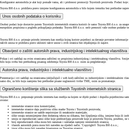
Konfigurator automobila je alat koji pomaže vama, ali i pridonosi promociji Toyotinih proizvoda. Podaci koje 
Toyota BH d.o.o. pridržava pravo izmjene konfiguratora automobila u bilo kojem trenutku bez prethodne najave 
Unos osobnih podataka o korisniku
Osobni podaci koje dostavite putem Toyotinih internetskih stranica koristit će samo Toyota BH d.o.o. za unapr
europskim propisima u pogledu prikupljanja podataka. Toyota BH d.o.o. neće prenositi vaše osobne podatke treć
Toyota BH d.o.o. priznaje prirodu interneta kao medija kojeg koriste pojedinci za davanje povratne informacij
takvih unosa te pridržava pravo ukloniti takve unose s ovih stranica bez objašnjenja ili najave.
Obavijest o zaštiti autorskih prava, industrijskog i intelektualnog vlasništva
Prikaz i svi sadržaji na ovim stranicama zaštićeni su propisima industrijskog i intelektualnog vlasništva. Smijete
bilo koju svrhu bez prethodnog pisanog odobrenja Toyota BH d.o.o. osim za pregledavanje.
Autorska prava, industrijsko i intelektualno vlasništvo
Prezentacija i svi sadržaji na stranicama (uključujući i web kod) zaštićeni su industrijskim i intelektualnim vla
samo dio, za bilo koju namjenu bez prethodne pisane suglasnosti tvrtke TME, osim za promatranje.
Ograničeno korištenje slika sa službenih Toyotinih internetskih stranica
Toyota BH d.o.o. prepoznaje prirodu interneta kao medija na kojem se dijele podaci i dopušta pojedincima samo 
ovome:
internetske stranice nisu komercijalne;
internetske stranice daju pozitivnu sliku marke Toyota i Toyotinih proizvoda;
internetske stranice ne sadrže nepristojne ili nezakonite materijale;
slike ostaju neizmijenjene (bez dodatnog teksta na slikama, bez lijepljenja slika, izmjene boja ili izo
smiju se reproducirati samo slike koje predstavljaju proizvode koje je proizvela Toyota, posebno, ne 
broj reproduciranih slika mora biti razuman i sukladan namjeni internetskih stranica;
vlasnik autorskih prava mora biti naveden na sljedeći način: 'Copyright© Toyota BH d.o.o.;
izvor slika mora biti naveden hipervezon na Toyotine stranice;