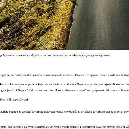
stup Toyotinim stranicama podliježe ovim pravilima kao i svim zakonima kojima je to regulirano.
Toyotini proizvodi ponuđeni na ovim stranicama nude se samo u Bosni i Hercegovini i samo u ovlaštenim Toy
 koristiti kao zamjena za podatke koje možete dobiti u ovlaštenom Toyotinom prodajnom mjestu ili servisu. Po
oguće jamčiti i Toyota BH d.o.o. ne preuzima nikakvu odgovornost za točnost, potpunost niti izvornost bilo koj
acija ili raspoloživosti.
dstavljaju ponudu za prodaju Toyotinih proizvoda te nisu obvezujuće za ovlaštena Toyotina prodajna mjesta i s
e pratili rad korisnika na ovim stranicama te da bismo mogli ocijeniti i unaprijediti Toyotine stranice kako b