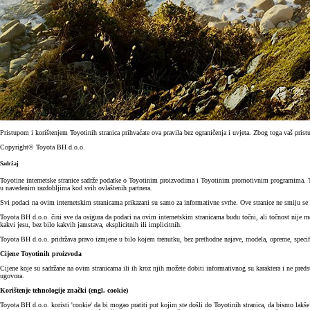
Pristupom i korištenjem Toyotinih stranica prihvaćate ova pravila bez ograničenja i uvjeta. Zbog toga vaš pri
Copyright© Toyota BH d.o.o.
Sadržaj
Toyotine internetske stranice sadrže podatke o Toyotinim proizvodima i Toyotinim promotivnim programima. 
u navedenim razdobljima kod svih ovlaštenih partnera.
Svi podaci na ovim internetskim stranicama prikazani su samo za informativne svrhe. Ove stranice ne smiju se
Toyota BH d.o.o. čini sve da osigura da podaci na ovim internetskim stranicama budu točni, ali točnost nije m
kakvi jesu, bez bilo kakvih jamstava, eksplicitnih ili implicitnih.
Toyota BH d.o.o. pridržava pravo izmjene u bilo kojem trenutku, bez prethodne najave, modela, opreme, specifik
Cijene Toyotinih proizvoda
Cijene koje su sadržane na ovim stranicama ili ih kroz njih možete dobiti informativnog su karaktera i ne pre
ugovora.
Korištenje tehnologije znački (engl. cookie)
Toyota BH d.o.o. koristi 'cookie' da bi mogao pratiti put kojim ste došli do Toyotinih stranica, da bismo lakš