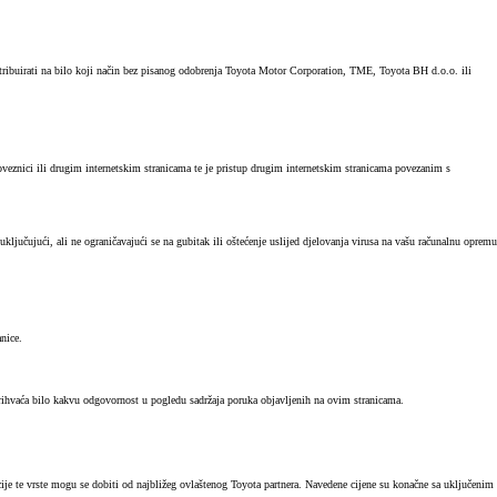
stribuirati na bilo koji način bez pisanog odobrenja Toyota Motor Corporation, TME, Toyota BH d.o.o. ili
oveznici ili drugim internetskim stranicama te je pristup drugim internetskim stranicama povezanim s
ključujući, ali ne ograničavajući se na gubitak ili oštećenje uslijed djelovanja virusa na vašu računalnu opremu
nice.
 prihvaća bilo kakvu odgovornost u pogledu sadržaja poruka objavljenih na ovim stranicama.
ije te vrste mogu se dobiti od najbližeg ovlaštenog Toyota partnera. Navedene cijene su konačne sa uključenim