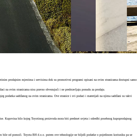
otinim prodajnim mjestima i servisima dok su promotivni programi opisani na ovim stranicama dostupni samo
daci na ovim stranicama nisu pravno obvezujući i ne predstavljaju ponudu za prodaju.
eg podatka sadržanog na ovim stranicama. Ove stranice i svi podaci i materijali na njima sadržani su takvi
ervise. Kupovina bilo kojeg Toyotinog proizvoda mora biti predmet uvjeta i odredbi posebnog kupoprodajnog
i vam bile od pomoći. Toyota BH d.o.o. putem ove tehnologije ne bilježi podatke o pojedinom korisniku pa se