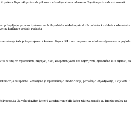
e ili prikaza Toyotinih proizvoda prikazanih u konfiguratoru u odnosu na Toyotine proizvode u stvarnosti.
no prikupljanje, prijenos i pohranu osobnih podataka sukladno prirodi tih podataka i u skladu s relevantnim
vor na korištenje osobnih podataka.
e u razmatranje kada je to primjereno i korisno. Toyota BH d.o.o. ne preuzima nikakvu odgovornost u pogledu
h ne smijete reproducirati, mijenjati, slati, zloupotrebljavati niti objavljivati, djelomično ili u cijelosti, za
ekomercijalnu uporabu. Zabranjeno je reproduciranje, modificiranje, prenošenje, objavljivanje, u cijelosti ili
o@toyota.ba. Za vašu obavijest kriteriji za ocjenjivanje bilo kojeg zahtjeva temelje se, između ostalog na