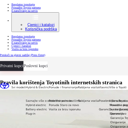
Besplatno isprobajte
Pronađite Toyota partnera
E-naručivanje na servis
Cjenici i katalozi
Korisnička podrška
Besplatno isprobajte
Pronađite Toyota partnera
E-naručivanje na servis
Cjenici i katalozi
Vozila za brzu isporuku
Preskoči na glavni sadržaj
(Press Enter)
Privatni kupci
Poslovni kupci
Pravila korištenja Toyotinih internetskih stranica
Svi modeli
Hybrid & Electric
Ponude i finansiranje
Rabljena vozila
Vlasnici
Više o Toyoti
Saznajte više o elektrificiranim vozilima
Posebne ponude
Rabljena vozila
Posebne ponude za v
Više o Toyota
Hybrid electric
Ponuda Staro za novo
Novosti i dog
Posebne pon
Battery electric
Vozila za brzu isporuku
Garancija i osiguran
Toyota Gazoo
Plug-in
Sponzorstvo
Garancija
Garancija To
Osiguranje
Osiguranje z