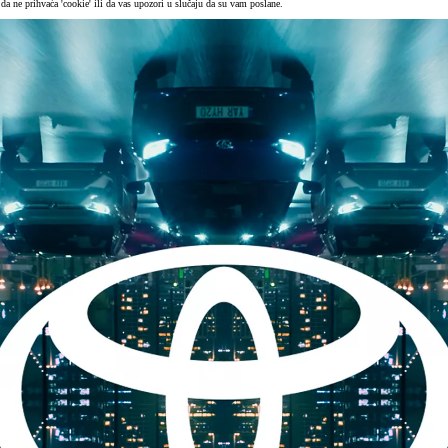
da ne prihvaća 'cookie' ili da vas upozori u slučaju da su vam poslane.