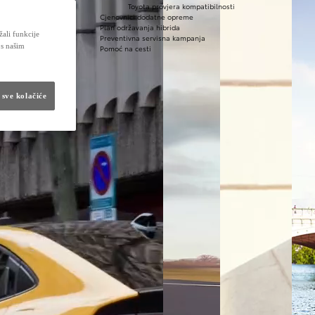
Toyota provjera kompatibilnosti
Cjenovnici dodatne opreme
Plan održavanja hibrida
žali funkcije
Preventivna servisna kampanja
 s našim
Pomoć na cesti
 sve kolačiće