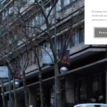
Koristimo kola
društvenih me
partnerima u o
Posta