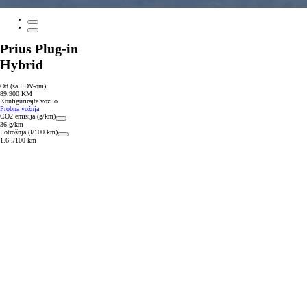
Prius Plug-in
Hybrid
Od (sa PDV-om)
89.900 KM
Konfigurirajte vozilo
Probna vožnja
CO2 emisija (g/km)
36 g/km
Potrošnja (l/100 km)
1.6 l/100 km