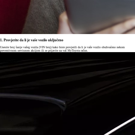
1. Provjerite da li je vaše vozilo uključeno
Unesite broj šasije vašeg vozila (VIN broj) kako biste provjerili da li je vaše vozilo obuhvaćeno nekom
preventivnom servisnom akcijom ili se prijavite na vaš MyToyota račun.