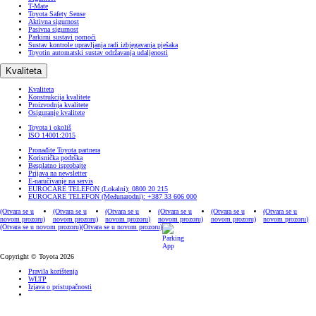
T-Mate
Toyota Safety Sense
Aktivna sigurnost
Pasivna sigurnost
Parkirni sustavi pomoći
Sustav kontrole upravljanja radi izbjegavanja pješaka
Toyotin automatski sustav održavanja udaljenosti
Kvaliteta
Kvaliteta
Konstrukcija kvalitete
Proizvodnja kvalitete
Osiguranje kvalitete
Toyota i okoliš
ISO 14001:2015
Pronađite Toyota partnera
Korisnička podrška
Besplatno isprobajte
Prijava na newsletter
E-naručivanje na servis
EUROCARE TELEFON (Lokalni): 0800 20 215
EUROCARE TELEFON (Međunarodni): +387 33 606 000
(Otvara se u
(Otvara se u
(Otvara se u
(Otvara se u
(Otvara se u
(Otvara se u
novom prozoru)
novom prozoru)
novom prozoru)
novom prozoru)
novom prozoru)
novom prozoru)
(Otvara se u novom prozoru)
(Otvara se u novom prozoru)
Copyright © Toyota 2026
Pravila korištenja
WLTP
Izjava o pristupačnosti