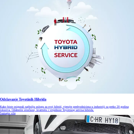
Održavanje Toyotinih Hibrida
Kako biste osigurali najbolju uslugu za svoj hibrid, vjerujte predvodnicima u industriji sa preko 20 godina
iskustva. Odaberite stručnost, kvalitetu i vrijednost Toyotinog servisa hibrida.
Saznajte više