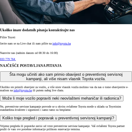
Ukoliko imate dodatnih pitanja kontaktirajte nas
Pišite Toyoti
Javite nam se na Live chat ili nam pišite na
info@toyota.ba
Nazovite nas (radnim danom od 08:30 do 16:00)
033 779 764
NAJČEŠĆE POSTAVLJANA PITANJA
Šta mogu učiniti ako sam primio obavijest o preventivnoj servisnoj
kampanji, ali više nisam vlasnik Toyota vozila.
Ukoliko ste primili obavijest za vozilo, a više niste vlasnik vozila molimo vas da nas o tome obavijestite e-
mailom na
info@toyota.ba
ili putem našeg live chata.
Može li moje vozilo popraviti neki neovlašteni mehaničar ili radionica?
Ne, preventivne servisne kampanje provode se u okviru ovlaštene Toyota mreže u skladu sa Toyotinim
standardima kvalitete i sigurnosti i samo tamo su besplatne.
Koliko traje pregled i popravak u preventivnoj servisnoj kampanji?
Vrijeme pregleda ili popravke zavisi od vrste preventivne servisne kampanje. Vaš ovlašteni Toyota partner
pružit će vam sve potrebne informacije prilikom rezervacije termina.