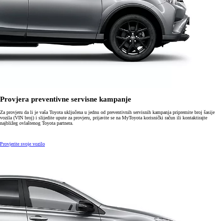
Provjera preventivne servisne kampanje
Za provjeru da li je vaša Toyota uključena u jednu od preventivnih servisnih kampanja pripremite broj šasije
vozila (VIN broj) i slijedite upute za provjeru, prijavite se na MyToyota korisnički račun ili kontaktirajte
najbližeg ovlaštenog Toyota partnera.
Provjerite svoje vozilo