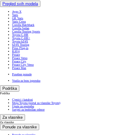
Pregled svih modela
Aygo X
Yaris
GR Yaris
Yaris Cross
Corolla Hatchback
Corolla Sedan
Corolla Touring Sports
Toyota C-HR
Toyota C-HR+
Toyota bZ4X
bZ4X Touring
Prius Plug-in
RAV4
Proace
Proace Verso
Proace City
Proace City Verso
Proace Max
Posebne ponude
Vozila za brzu isporuku
Podrška
Podrška
Cjenici i katalozi
Moja Toyota (portal za vlasnike Toyote)
Upute za upotrebu
Savjeti za bezbrižan odmor
Za vlasnike
Za vlasnike
Ponude za vlasnike
Ponude za vlasnike