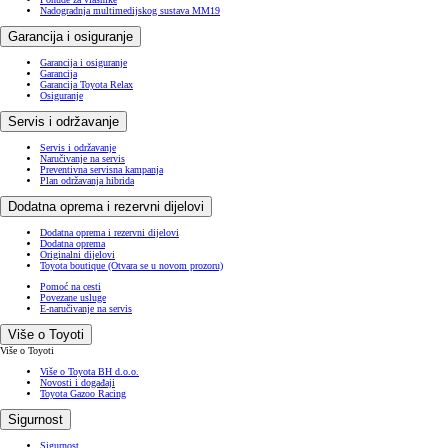
Nadogradnja multimedijskog sustava MM19
Garancija i osiguranje
Garancija i osiguranje
Garancija
Garancija Toyota Relax
Osiguranje
Servis i održavanje
Servis i održavanje
Naručivanje na servis
Preventivna servisna kampanja
Plan održavanja hibrida
Dodatna oprema i rezervni dijelovi
Dodatna oprema i rezervni dijelovi
Dodatna oprema
Originalni dijelovi
Toyota boutique
(Otvara se u novom prozoru)
Pomoć na cesti
Povezane usluge
E-naručivanje na servis
Više o Toyoti
Više o Toyoti
Više o Toyota BH d.o.o.
Novosti i događaji
Toyota Gazoo Racing
Sigurnost
Sigurnost