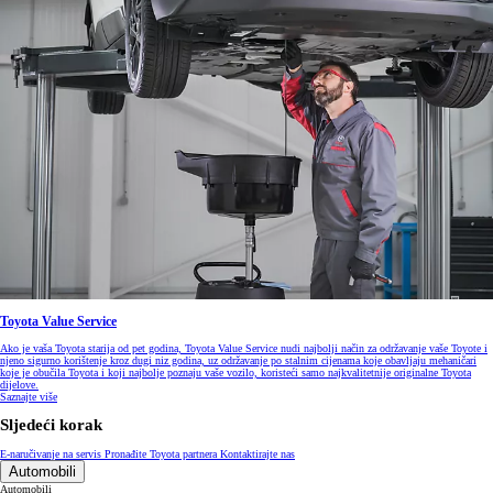
Toyota Value Service
Ako je vaša Toyota starija od pet godina, Toyota Value Service nudi najbolji način za održavanje vaše Toyote i
njeno sigurno korištenje kroz dugi niz godina, uz održavanje po stalnim cijenama koje obavljaju mehaničari
koje je obučila Toyota i koji najbolje poznaju vaše vozilo, koristeći samo najkvalitetnije originalne Toyota
dijelove.
Saznajte više
Sljedeći korak
E-naručivanje na servis
Pronađite Toyota partnera
Kontaktirajte nas
Automobili
Automobili