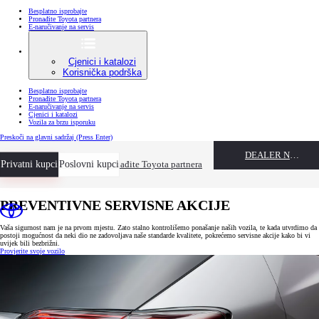
Besplatno isprobajte
Pronađite Toyota partnera
E-naručivanje na servis
Cjenici i katalozi
Korisnička podrška
Besplatno isprobajte
Pronađite Toyota partnera
E-naručivanje na servis
Cjenici i katalozi
Vozila za brzu isporuku
Preskoči na glavni sadržaj
(Press Enter)
DEALER NAME
Privatni kupci
Besplatno isprobajte
Poslovni kupci
Pronađite Toyota partnera
PREVENTIVNE SERVISNE AKCIJE
Vaša sigurnost nam je na prvom mjestu. Zato stalno kontrolišemo ponašanje naših vozila, te kada utvrdimo da
postoji mogućnost da neki dio ne zadovoljava naše standarde kvalitete, pokrećemo servisne akcije kako bi vi
uvijek bili bezbrižni.
Provjerite svoje vozilo