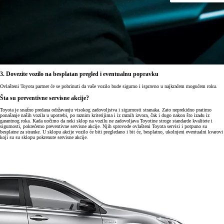
3. Dovezite vozilo na besplatan pregled i eventualnu popravku
Ovlašteni Toyota partner će se pobrinuti da vaše vozilo bude sigurno i ispravno u najkraćem mogućem roku.
Šta su preventivne servisne akcije?
Toyota je snažno predana održavanju visokog zadovoljstva i sigurnosti stranaka. Zato neprekidno pratimo
ponašanje naših vozila u upotrebi, po raznim kriterijima i iz raznih izvora, čak i dugo nakon što izađu iz
garantnog roka. Kada uočimo da neki sklop na vozilu ne zadovoljava Toyotine stroge standarde kvalitete i
sigurnosti, pokrećemo preventivne servisne akcije. Njih sprovode ovlašteni Toyota servisi i potpuno su
besplatne za stranke. U sklopu akcije vozilo će biti pregledano i bit će, besplatno, ukolnjeni eventualni kvarovi
koji su su sklopu pokrenute servisne akcije.