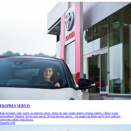
EKSPRES SERVIS
Kad dovezete vaše vozilo na redovni servis, želite da vaše vozilo dobije stručnu pažnju i želite je bez
nepotrebnog čekanja. Stoga smo razvili Toyota ekspres servis – jer znamo da želite servis koji najbolje
odgovara vašem stilu života.
Saznajte više