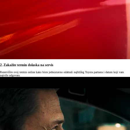
2. Zakažite termin dolaska na servis
Rezervišite svoj termin online kako biste jednostavno odabrali najbližeg Toyota partnera i datum koji vam
najviše odgovara.