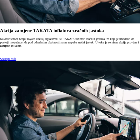
Akcija zamjene TAKATA inflatora zračnih jastuka
Na određenom broju Toyota vozila, ugrađivani su TAKATA inflatori zračnih jastuka, za koje je utvrđeno da
postoji mogućnost da pod određenim okolnostima ne napušu zračni jastuk. U toku je servisna akcija provjere i
zamjene inflatora.
Saznajte više