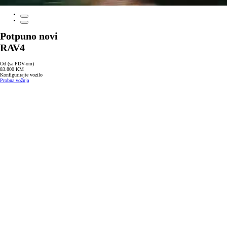
Potpuno novi
RAV4
Od (sa PDV-om)
83.800 KM
Konfigurirajte vozilo
Probna vožnja