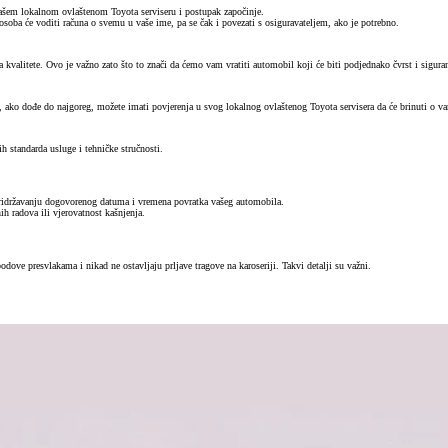
v vašem lokalnom ovlaštenom Toyota serviseru i postupak započinje.
soba će voditi računa o svemu u vaše ime, pa se čak i povezati s osiguravateljem, ako je potrebno.
alitete. Ovo je važno zato što to znači da ćemo vam vratiti automobil koji će biti podjednako čvrst i siguran k
im, ako dođe do najgoreg, možete imati povjerenja u svog lokalnog ovlaštenog Toyota servisera da će brinuti o va
h standarda usluge i tehničke stručnosti.
 pridržavanju dogovorenog datuma i vremena povratka vašeg automobila.
ih radova ili vjerovatnost kašnjenja.
podove presvlakama i nikad ne ostavljaju prljave tragove na karoseriji. Takvi detalji su važni.