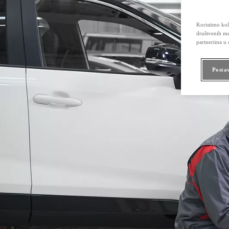
Koristimo kola
društvenih me
partnerima u o
Posta