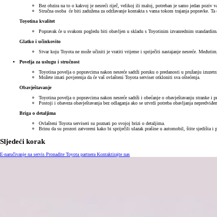
Bez obzira na to o kakvoj je nesreći riječ, velikoj ili maloj, potreban je samo jedan pozi
Stručna osoba će biti zadužena za održavanje kontakta s vama tokom trajanja popravke. Ta o
Toyotina kvalitet
Popravak će u svakom pogledu biti obavljen u skladu s Toyotinim izvanrednim standardima kv
Glatko i učinkovito
Stvar koju Toyota ne može učiniti je vratiti vrijeme i spriječiti nastajanje nesreće. Međut
Povelja za uslugu i stručnost
Toyotina povelja o popravcima nakon nesreće sadrži poruku o predanosti u pružanju izuzetni
Možete imati povjerenja da će vaš ovlašteni Toyota serviser otkloniti sva oštećenja.
Obavještavanje
Toyotina povelja o popravcima nakon nesreće sadrži i obećanje o obavještavanju stranke i
Postoji i obaveza obavještavanja bez odlaganja ako se utvrdi potreba obavljanja nepredviđen
Briga o detaljima
Ovlašteni Toyota serviseri su poznati po svojoj brizi o detaljima.
Brinu da su prozori zatvoreni kako bi spriječili ulazak prašine u automobil, štite sjedišta i 
Sljedeći korak
E-naručivanje na servis
Pronađite Toyota partnera
Kontaktirajte nas