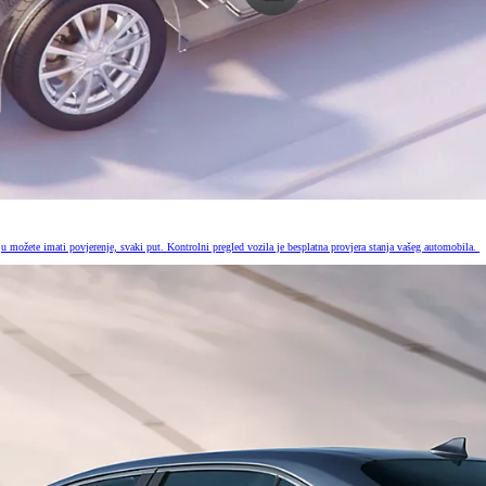
u možete imati povjerenje, svaki put. Kontrolni pregled vozila je besplatna provjera stanja vašeg automobila.