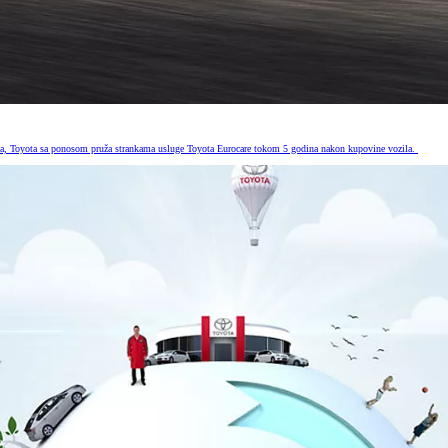
naka, Toyota sa ponosom pruža strankama usluge Toyota Eurocare tokom 5 godina nakon kupovine vozila.