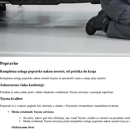
Popravke
Kompletna usluga popravke nakon nesreće, od početka do kraja
Kompletna usluga popravke nakon nesreće kojom se automobil vraća u stanje prije nesreće.
Jednostavno i lako korištenje:
Potreban je samo jedan poziv vašem lokalnom ovlaštenom Toyota serviseru i postupak započinje.
Toyota kvalitet:
Popravak će u svakom pogledu biti obavljen u skladu s Toyotinim izvanrednim standardima kvalitete.
Mreža ovlaštenih Toyota servisera
Na sreću, kakvo god bilo oštećenje, kao vozač Toyote, možete se osloniti na pouzdanu mrež
Mreža ovlaštenih Toyota servisera pruža kompletnu uslugu popravka nakon nesreće koja je u
Olakšavamo život