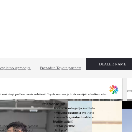
DEALER NAME
esplatno isprobajte
Pronađite Toyota partnera
 neki drugi problem, mreža ovlaštenih Toyota servisera je tu da sve riješi u kratkom roku.
Povezane usluge
Kvaliteta
Povezane usluge
Konstrukcija kvalitete
MyToyota aplikacija
Proizvodnja kvalitete
Plaćena pretplata
Osiguranje kvalitete
Toyota i okoliš
Multimedija
a radi izbjegavanja pješaka
ISO 14001:2015
Centar podrške
 održavanja udaljenosti
Lični profil