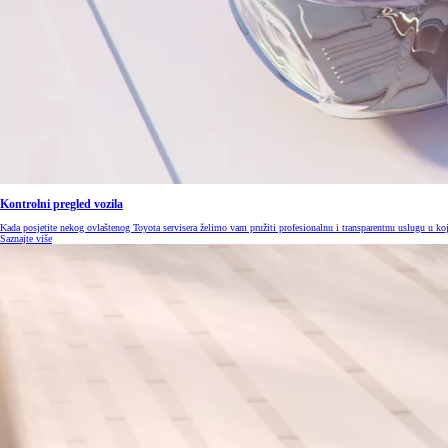
Kontrolni pregled vozila
Kada posjetite nekog ovlaštenog Toyota servisera želimo vam pružiti profesionalnu i transparentnu uslugu u koj
Saznajte više