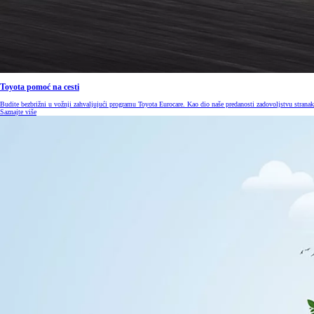
Toyota pomoć na cesti
Budite bezbrižni u vožnji zahvaljujući programu Toyota Eurocare. Kao dio naše predanosti zadovoljstvu stra
Saznajte više