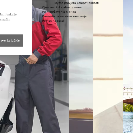
Toyota provjera kompatibilnosti
Cjenovnici dodatne opreme
Plan održavanja hibrida
žali funkcije
Preventivna servisna kampanja
 s našim
Pomoć na cesti
 sve kolačiće