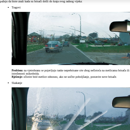
pažnju da biste znali kada su brisači došli do kraja svog radnog vijeka:
Tragovi
Problem:
na vjetrobranu se pojavljuju tanke neprebrisane crte zbog nečistoća na metlicama brisača ili
istrošenosti mikrobrida.
Rješenje:
očistite brid metlice odnosno, ako ne uočite poboljšanje, postavite nove brisače.
Skakanje