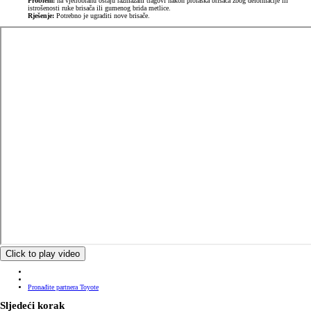
Problem:
na vjetrobranu ostaju razmazani tragovi nakon prolaska brisača zbog deformacije ili
istrošenosti ruke brisača ili gumenog brida metlice.
Rješenje:
Potrebno je ugraditi nove brisače.
Click to play video
Pronađite partnera Toyote
Sljedeći korak