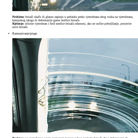
Problem:
brisači skaču ili glasno zapinju u prelasku preko vjetrobrana zbog voska na vjetrobranu,
kemijskog taloga ili deformacije gume metlice brisača.
Rješenje:
očistite vjetrobran i brid metlice brisača odnosno, ako ne uočite poboljšanje, postavite
nove brisače.
Razmazivanje/pruge