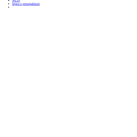
WLTP
Izjava o pristupačnosti