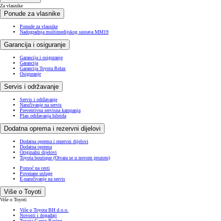
Za vlasnike
Ponude za vlasnike
Ponude za vlasnike
Nadogradnja multimedijskog sustava MM19
Garancija i osiguranje
Garancija i osiguranje
Garancija
Garancija Toyota Relax
Osiguranje
Servis i održavanje
Servis i održavanje
Naručivanje na servis
Preventivna servisna kampanja
Plan održavanja hibrida
Dodatna oprema i rezervni dijelovi
Dodatna oprema i rezervni dijelovi
Dodatna oprema
Originalni dijelovi
Toyota boutique
(Otvara se u novom prozoru)
Pomoć na cesti
Povezane usluge
E-naručivanje na servis
Više o Toyoti
Više o Toyoti
Više o Toyota BH d.o.o.
Novosti i događaji
Toyota Gazoo Racing