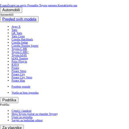
E-naručivanje na servis
Pronađite Toyota partnera
Kontaktirajte nas
Automobili
Automobili
Pregled svih modela
Aygo X
Yaris
GR Yaris
Yaris Cross
Corolla Hatchback
Corolla Sedan
Corolla Touring Sports
Toyota C-HR
Toyota C-HR+
Toyota bZ4X
bZ4X Touring
Prius Plug-in
RAV4
Proace
Proace Verso
Proace City
Proace City Verso
Proace Max
Posebne ponude
Vozila za brzu isporuku
Podrška
Podrška
Cjenici i katalozi
Moja Toyota (portal za vlasnike Toyote)
Upute za upotrebu
Savjeti za bezbrižan odmor
Za vlasnike