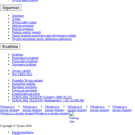
Sigurnost
Sigurnost
T-Mate
Toyota Safety Sense
Aktivna sigurnost
Pasivna sigurnost
Parkirni sustavi pomoći
Sustav kontrole upravljanja radi izbjegavanja pješaka
Toyotin automatski sustav održavanja udaljenosti
Kvaliteta
Kvaliteta
Konstrukcija kvalitete
Proizvodnja kvalitete
Osiguranje kvalitete
Toyota i okoliš
ISO 14001:2015
Pronađite Toyota partnera
Korisnička podrška
Besplatno isprobajte
Prijava na newsletter
E-naručivanje na servis
EUROCARE TELEFON (Lokalni): 0800 20 215
EUROCARE TELEFON (Međunarodni): +387 33 606 000
(Otvara se u
(Otvara se u
(Otvara se u
(Otvara se u
(Otvara se u
(Otvara se u
novom prozoru)
novom prozoru)
novom prozoru)
novom prozoru)
novom prozoru)
novom prozoru)
(Otvara se u novom prozoru)
(Otvara se u novom prozoru)
Copyright © Toyota 2026
Pravila korištenja