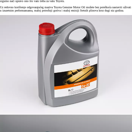
sigurno naći upravo ono što vam treba za vašu Toyotu.
Uz redovno korištenje odgovarajućeg maziva Toyota Genuine Motor Oil možete bez poteškoća nastaviti uživati
u izuzetnim performansama, maloj potrošnji goriva i maloj emisiji štetnih plinova kroz dugi niz godina.