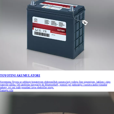
TOYOTINI AKUMULATORI
Suvremena Toyota se odlikuje bogatstvom elektroničkih sustava koji vožnju čine sigurnijom, lakšom i daju
vamviše užitka. Od satelitske navigacije do Bluetootha®, pomoći pri parkiranju i sustava audio-vizualne
zabave, svi oni traže pouzdani izvor električne struje.
Saznajte više