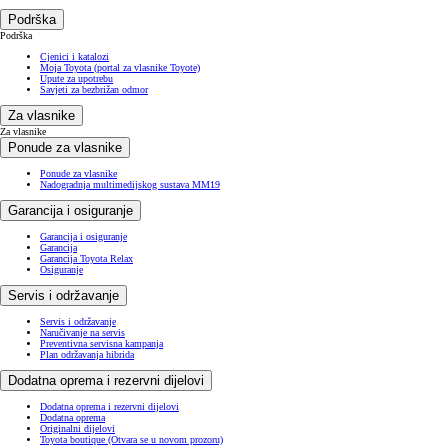
Podrška
Podrška
Cjenici i katalozi
Moja Toyota (portal za vlasnike Toyote)
Upute za upotrebu
Savjeti za bezbrižan odmor
Za vlasnike
Za vlasnike
Ponude za vlasnike
Ponude za vlasnike
Nadogradnja multimedijskog sustava MM19
Garancija i osiguranje
Garancija i osiguranje
Garancija
Garancija Toyota Relax
Osiguranje
Servis i održavanje
Servis i održavanje
Naručivanje na servis
Preventivna servisna kampanja
Plan održavanja hibrida
Dodatna oprema i rezervni dijelovi
Dodatna oprema i rezervni dijelovi
Dodatna oprema
Originalni dijelovi
Toyota boutique
(Otvara se u novom prozoru)