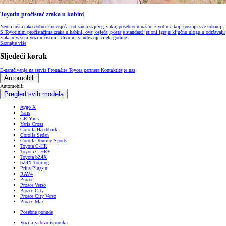
Toyotin pročistač zraka u kabini
Nema ništa tako dobro kao osjećaj udisanja svježeg zraka, posebno u našim životima koji postaju sve urbaniji.
S Toyotinim pročistačima zraka u kabini, ovaj osjećaj postaje standard jer oni igraju ključnu ulogu u održavaju
zraka u vašem vozilu čistim i divnim za udisanje cijele godine.
Saznajte više
Sljedeći korak
E-naručivanje na servis
Pronađite Toyota partnera
Kontaktirajte nas
Automobili
Automobili
Pregled svih modela
Aygo X
Yaris
GR Yaris
Yaris Cross
Corolla Hatchback
Corolla Sedan
Corolla Touring Sports
Toyota C-HR
Toyota C-HR+
Toyota bZ4X
bZ4X Touring
Prius Plug-in
RAV4
Proace
Proace Verso
Proace City
Proace City Verso
Proace Max
Posebne ponude
Vozila za brzu isporuku