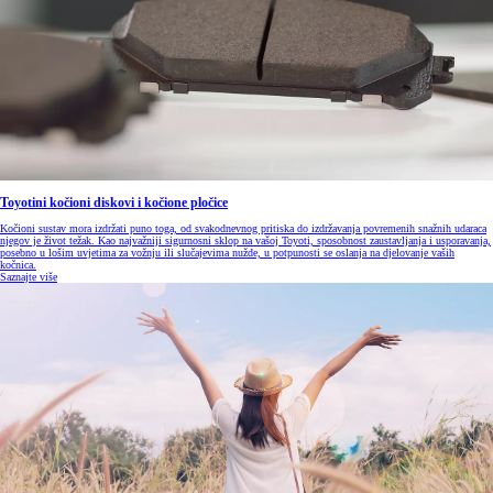
Toyotini kočioni diskovi i kočione pločice
Kočioni sustav mora izdržati puno toga, od svakodnevnog pritiska do izdržavanja povremenih snažnih udaraca
njegov je život težak. Kao najvažniji sigurnosni sklop na vašoj Toyoti, sposobnost zaustavljanja i usporavanja,
posebno u lošim uvjetima za vožnju ili slučajevima nužde, u potpunosti se oslanja na djelovanje vaših
kočnica.
Saznajte više