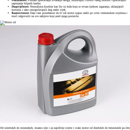
Pouzdanost:
Pomaže sprečavanje stvaranja taloga, održavajući čistoću vašeg motora i sprečavajući
zapinjanje klipnih karika.
Dugovječnost:
Neutralizira kiseline kao što su hrđa koja se stvara tijekom izgaranja, uklanjajući
koroziju i tako omogućavajući dug radni vijek.
Raznovrsnost:
Daje vam pouzdanost da će vaš motor sjajno raditi po svim vremenskim uvjetima i
moći odgovoriti na sve zahtjeve koje pred njega postavite.
Od sintetskih do mineralnih, imamo ulje i za najoštrije uvjete i svaki motor od dizelskih do benzinskih pa ćete