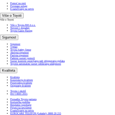
Pomoć na cesti
Povezane usluge
E-naručivanje na servis
Više o Toyoti
Više o Toyoti
Više o Toyota BH d.o.o.
Novosti i događaji
Toyota Gazoo Racing
Sigurnost
Sigurnost
T-Mate
Toyota Safety Sense
Aktivna sigurnost
Pasivna sigurnost
Parkirni sustavi pomoći
Sustav kontrole upravljanja radi izbjegavanja pješaka
Toyotin automatski sustav održavanja udaljenosti
Kvaliteta
Kvaliteta
Konstrukcija kvalitete
Proizvodnja kvalitete
Osiguranje kvalitete
Toyota i okoliš
ISO 14001:2015
Pronađite Toyota partnera
Korisnička podrška
Besplatno isprobajte
Prijava na newsletter
E-naručivanje na servis
EUROCARE TELEFON (Lokalni): 0800 20 215