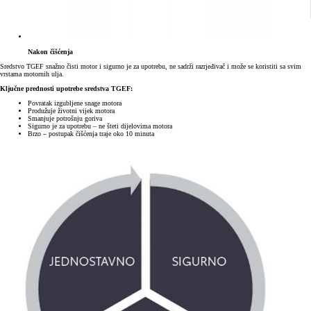
Nakon čišćenja
Sredstvo TGEF snažno čisti motor i sigurno je za upotrebu, ne sadrži razrjeđivač i može se koristiti sa svim
vrstama motornih ulja.
Ključne prednosti upotrebe sredstva TGEF:
Povratak izgubljene snage motora
Produžuje životni vijek motora
Smanjuje potrošnju goriva
Sigurno je za upotrebu – ne šteti dijelovima motora
Brzo – postupak čišćenja traje oko 10 minuta