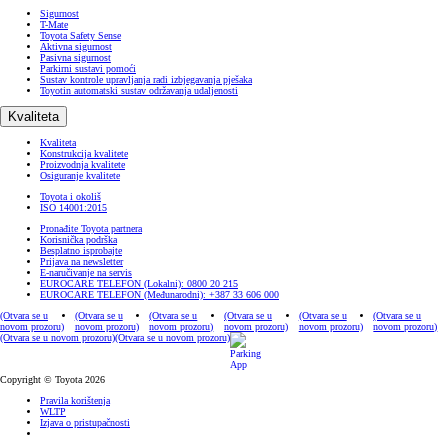
Sigurnost
T-Mate
Toyota Safety Sense
Aktivna sigurnost
Pasivna sigurnost
Parkirni sustavi pomoći
Sustav kontrole upravljanja radi izbjegavanja pješaka
Toyotin automatski sustav održavanja udaljenosti
Kvaliteta
Kvaliteta
Konstrukcija kvalitete
Proizvodnja kvalitete
Osiguranje kvalitete
Toyota i okoliš
ISO 14001:2015
Pronađite Toyota partnera
Korisnička podrška
Besplatno isprobajte
Prijava na newsletter
E-naručivanje na servis
EUROCARE TELEFON (Lokalni): 0800 20 215
EUROCARE TELEFON (Međunarodni): +387 33 606 000
(Otvara se u
(Otvara se u
(Otvara se u
(Otvara se u
(Otvara se u
(Otvara se u
novom prozoru)
novom prozoru)
novom prozoru)
novom prozoru)
novom prozoru)
novom prozoru)
(Otvara se u novom prozoru)
(Otvara se u novom prozoru)
Copyright © Toyota 2026
Pravila korištenja
WLTP
Izjava o pristupačnosti