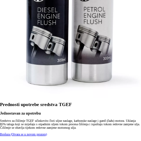
Prednosti upotrebe sredstva TGEF
Jednostavan za upotrebu
Sredstvo za čišćenje TGEF učinkovito čisti uljne naslage, karbonske naslage i garež (čađu) motora. Uklanja
85% taloga koji se miješaju s otpadnim uljem tokom procesa čišćenja i ispuštaju tokom redovne zamjene ulja.
Čišćenje se obavlja tijekom redovne zamjene motornog ulja.
Brošura
(Otvara se u novom prozoru)