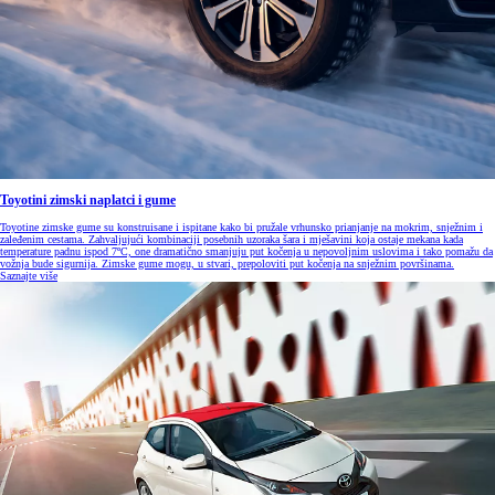
Toyotini zimski naplatci i gume
Toyotine zimske gume su konstruisane i ispitane kako bi pružale vrhunsko prianjanje na mokrim, snježnim i
zaleđenim cestama. Zahvaljujući kombinaciji posebnih uzoraka šara i mješavini koja ostaje mekana kada
temperature padnu ispod 7ºC, one dramatično smanjuju put kočenja u nepovoljnim uslovima i tako pomažu da
vožnja bude sigurnija. Zimske gume mogu, u stvari, prepoloviti put kočenja na snježnim površinama.
Saznajte više