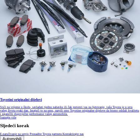
Toyotini originalni dijelovi
Stići na vrijeme u školu, savladati tjednu nabavku ili čak prevesti vas na ljetovanje, vaša Toyota je u srcu
vašeg života svaki dan. Imajući to na umu, razvili smo Toyotine originalne dijelove da bismo održali kvalitetu
i zajamčili dugovječne performanse vašeg automobila.
Saznajte više
Sljedeći korak
E-naručivanje na servis
Pronađite Toyota partnera
Kontaktirajte nas
Automobili