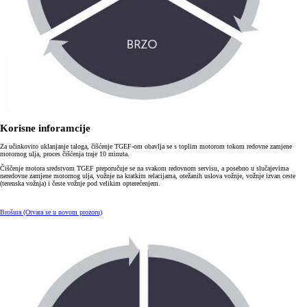
Korisne inforamcije
Za učinkovito uklanjanje taloga, čišćenje TGEF-om obavlja se s toplim motorom tokom redovne zamjene
motornog ulja, proces čišćenja traje 10 minuta.
Čiščenje motora sredstvom TGEF preporučuje se na svakom redovnom servisu, a posebno u slučajevima
neredovne zamjene motornog ulja, vožnje na kratkim relacijama, otežanih uslova vožnje, vožnje izvan ceste
(terenska vožnja) i česte vožnje pod velikim opterećenjem.
Brošura
(Otvara se u novom prozoru)