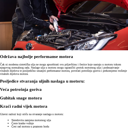
Održava najbolje performanse motora
Čak ni moderna sintetička ulja ne mogu apsorbirati svu prljavštinu i čestice koje nastaju u motoru tokom
njegovog normalnog rada. Naslage ulja u motoru mogu ograničiti protok motornog ulja i podmazivanje
vitalnih dijelova te posljedično smanjiti performanse motora, povećati potrošnju goriva i prekomjerno trošenje
vitalnih dijelova motora.
Posljedice stvaranja uljnih naslaga u motoru:
Veća potrošnja goriva
Gubitak snage motora
Kraći radni vijek motora
Glavni razlozi koji utiču na stvaranje naslaga u motoru:
Neredovita zamjena motornog ulja
Česte kratke vožnje
Čest rad motora u praznom hodu