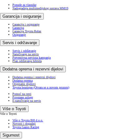
Ponude za vlasnike
Nadogradnja multimedijskog sustava MM19
Garancija i osiguranje
Garancija i osiguranje
Garancija
Garancija Toyota Relax
Osiguranje
Servis i održavanje
Servis i održavanje
Naručivanje na servis
Preventivna servisna kampanja
Plan održavanja hibrida
Dodatna oprema i rezervni dijelovi
Dodatna oprema i rezervni dijelovi
Dodatna oprema
Originalni dijelovi
Toyota boutique
(Otvara se u novom prozoru)
Pomoć na cesti
Povezane usluge
E-naručivanje na servis
Više o Toyoti
Više o Toyoti
Više o Toyota BH d.o.o.
Novosti i događaji
Toyota Gazoo Racing
Sigurnost