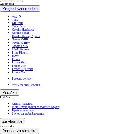
Automobili
Pregled svih modela
Aygo X
Yaris
GR Yaris
Yaris Cross
Corolla Hatchback
Corolla Sedan
Corolla Touring Sports
Toyota C-HR
Toyota C-HR+
Toyota bZ4X
bZ4X Touring
Prius Plug-in
RAV4
Proace
Proace Verso
Proace City
Proace City Verso
Proace Max
Posebne ponude
Vozila za brzu isporuku
Podrška
Podrška
Cjenici i katalozi
Moja Toyota (portal za vlasnike Toyote)
Upute za upotrebu
Savjeti za bezbrižan odmor
Za vlasnike
Za vlasnike
Ponude za vlasnike