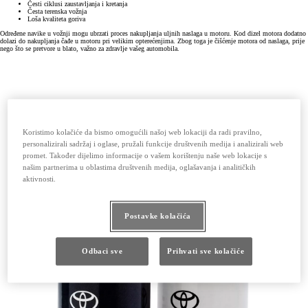
Česti ciklusi zaustavljanja i kretanja
Česta terenska vožnja
Loša kvaliteta goriva
Određene navike u vožnji mogu ubrzati proces nakupljanja uljnih naslaga u motoru. Kod dizel motora dodatno
dolazi do nakupljanja čađe u motoru pri velikim opterećenjima. Zbog toga je čišćenje motora od naslaga, prije
nego što se pretvore u blato, važno za zdravlje vašeg automobila.
Koristimo kolačiće da bismo omogućili našoj web lokaciji da radi pravilno,
personalizirali sadržaj i oglase, pružali funkcije društvenih medija i analizirali web
promet. Također dijelimo informacije o vašem korištenju naše web lokacije s
našim partnerima u oblastima društvenih medija, oglašavanja i analitičkih
aktivnosti.
Postavke kolačića
Odbaci sve
Prihvati sve kolačiće