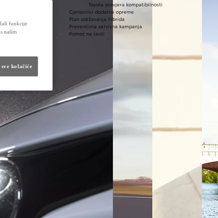
Toyota provjera kompatibilnosti
Cjenovnici dodatne opreme
Plan održavanja hibrida
žali funkcije
Preventivna servisna kampanja
 s našim
Pomoć na cesti
 sve kolačiće