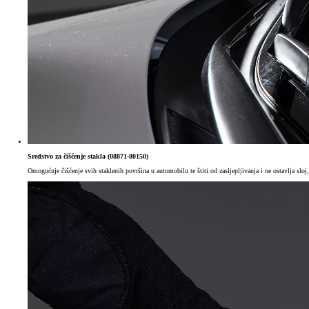
Sredstvo za čišćenje stakla (08871-80150)
Omogućuje čišćenje svih staklenih površina u automobilu te štiti od zasljepljivanja i ne ostavlja sloj