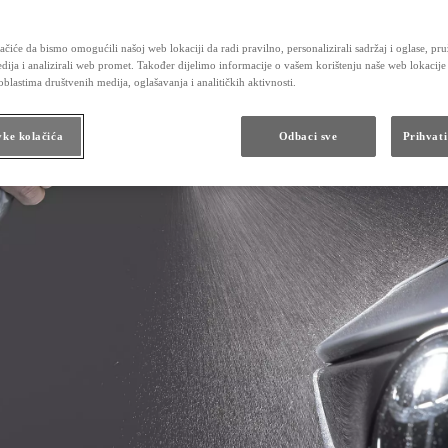
Održavanje hibridnih vozila
Kontrolni pregled vozila
Karoserija i lak
čiće da bismo omogućili našoj web lokaciji da radi pravilno, personalizirali sadržaj i oglase, pru
Obećanje Toyotinog servisa
dija i analizirali web promet. Također dijelimo informacije o vašem korištenju naše web lokacije
Dodatna oprema i rezervni dijelovi
blastima društvenih medija, oglašavanja i analitičkih aktivnosti.
Dodatna oprema
Originalni dijelovi
Toyota Butik
vke kolačića
Odbaci sve
Prihvati