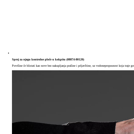
Sprej za njegu kontrolne ploče u kokpitu (08874-80120)
Površine će blistati kao nove bez nakupljanja prašine i prljavštine, uz vodonepropusnost koja traje g