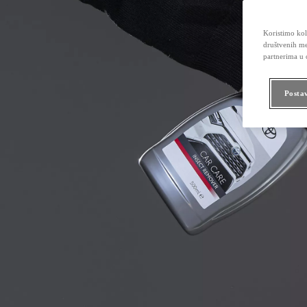
Koristimo kola
društvenih me
partnerima u o
Posta