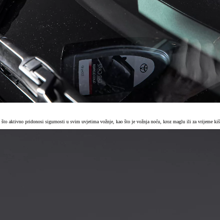
, što aktivno pridonosi sigurnosti u svim uvjetima vožnje, kao što je vožnja noću, kroz maglu ili za vrijeme kiš