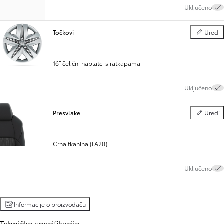
Uključeno
Točkovi
Uredi
Točkovi
16” čelični naplatci s ratkapama
Uključeno
Presvlake
Uredi
Presvlake
Crna tkanina (FA20)
Uključeno
Informacije o proizvođaču
Tehničke specifikacije