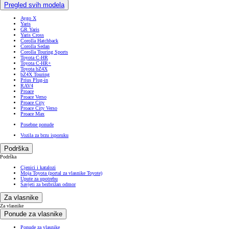
Pregled svih modela
Aygo X
Yaris
GR Yaris
Yaris Cross
Corolla Hatchback
Corolla Sedan
Corolla Touring Sports
Toyota C-HR
Toyota C-HR+
Toyota bZ4X
bZ4X Touring
Prius Plug-in
RAV4
Proace
Proace Verso
Proace City
Proace City Verso
Proace Max
Posebne ponude
Vozila za brzu isporuku
Podrška
Podrška
Cjenici i katalozi
Moja Toyota (portal za vlasnike Toyote)
Upute za upotrebu
Savjeti za bezbrižan odmor
Za vlasnike
Za vlasnike
Ponude za vlasnike
Ponude za vlasnike