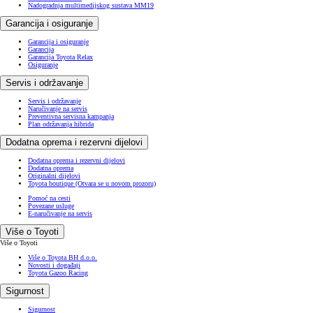
Nadogradnja multimedijskog sustava MM19
Garancija i osiguranje
Garancija i osiguranje
Garancija
Garancija Toyota Relax
Osiguranje
Servis i održavanje
Servis i održavanje
Naručivanje na servis
Preventivna servisna kampanja
Plan održavanja hibrida
Dodatna oprema i rezervni dijelovi
Dodatna oprema i rezervni dijelovi
Dodatna oprema
Originalni dijelovi
Toyota boutique
(Otvara se u novom prozoru)
Pomoć na cesti
Povezane usluge
E-naručivanje na servis
Više o Toyoti
Više o Toyoti
Više o Toyota BH d.o.o.
Novosti i događaji
Toyota Gazoo Racing
Sigurnost
Sigurnost