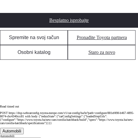
Besplatno isprobajte
Spremite na svoj račun
Pronađite Toyota partnera
Osobni katalog
Staro za novo
Read timed out
POST https://dxp-webcarconfig.toyota-europe.com/v1/car-config/ba/hr?path=configure/881ef498-b467-4895-
8074-cbc4340ccc81 with body {"reduxState":{"carConfigSettings":{"loadedStepUrls":
{"configure":"https://www.toyota.ba/new-cars/corolla-hatchback/build","specs":"https://www.toyota.ba/new-
cars/corolla-hatchback/specifications"}}}}
Automobili
Automobili