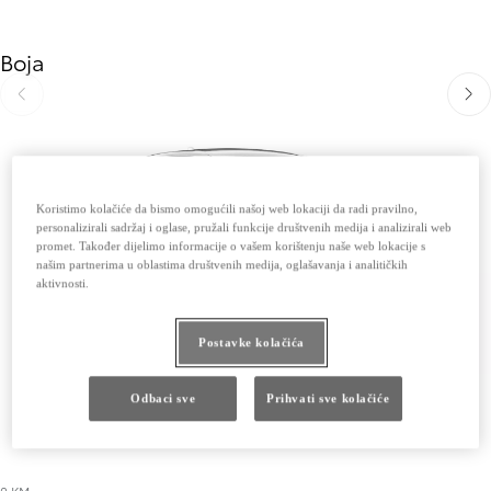
Boja
Slide Previous
Slide
Koristimo kolačiće da bismo omogućili našoj web lokaciji da radi pravilno,
personalizirali sadržaj i oglase, pružali funkcije društvenih medija i analizirali web
promet. Također dijelimo informacije o vašem korištenju naše web lokacije s
našim partnerima u oblastima društvenih medija, oglašavanja i analitičkih
aktivnosti.
Postavke kolačića
Odbaci sve
Prihvati sve kolačiće