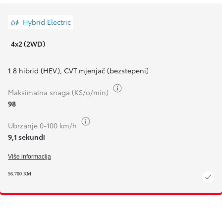
Hybrid Electric
4x2 (2WD)
1.8 hibrid (HEV)
,
CVT mjenjač (bezstepeni)
Toggle fuel info
Maksimalna snaga (KS/o/min)
98
Toggle fuel info
Ubrzanje 0-100 km/h
9,1 sekundi
Više informacija
56.700 KM