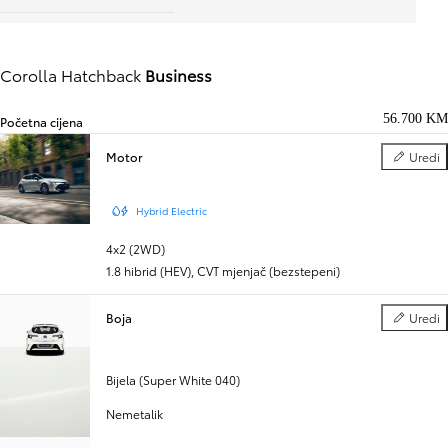
Corolla Hatchback
Business
56.700 KM
Početna cijena
Motor
Uredi
Motor
Hybrid Electric
4x2 (2WD)
1.8 hibrid (HEV)
,
CVT mjenjač (bezstepeni)
Boja
Uredi
Boja
Bijela (Super White 040)
Nemetalik