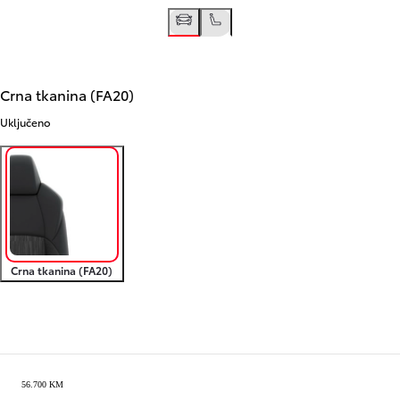
Crna tkanina (FA20)
Uključeno
Crna tkanina (FA20)
Pregledajte i sačuvajte
56.700 KM