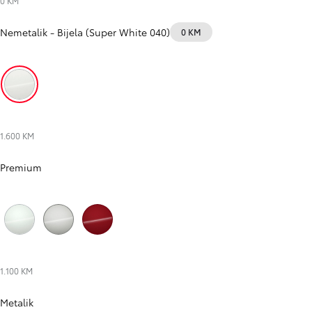
0 KM
Nemetalik
-
Bijela (Super White 040)
0 KM
Bijela (Super White 040)
1.600 KM
Premium
Bijela (Platinum White Pearl Mc. 089)
Srebrna (Precious Silver 1J6)
Crvena (Emotional Red 3U5)
1.100 KM
Metalik