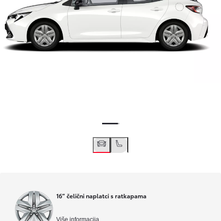
16” čelični naplatci s ratkapama
Više informacija