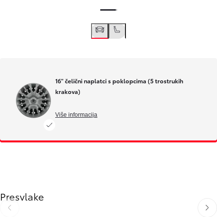
16" čelični naplatci s poklopcima (5 trostrukih
krakova)
Više informacija
Presvlake
Slide Previous
Slide next
Slide Previous
Slide