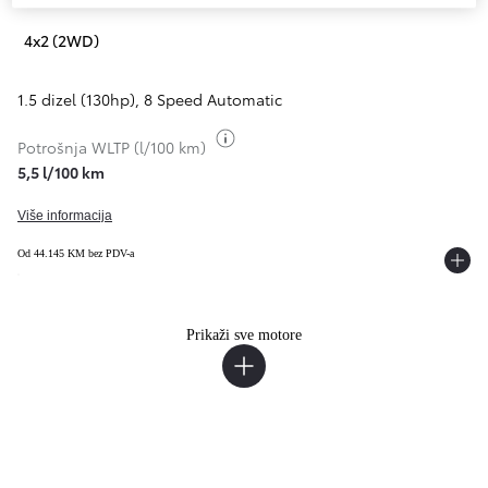
4x2 (2WD)
1.5 dizel (130hp)
,
8 Speed Automatic
Toggle fuel info
Potrošnja WLTP (l/100 km)
5,5 l/100 km
Više informacija
Od 44.145 KM bez PDV-a
Prikaži sve motore