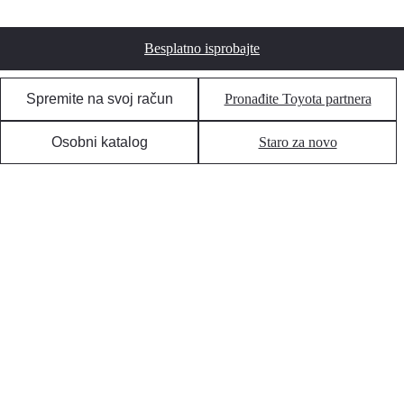
Besplatno isprobajte
Spremite na svoj račun
Pronađite Toyota partnera
Osobni katalog
Staro za novo
Read timed out
POST https://dxp-webcarconfig.toyota-europe.com/v1/car-config/ba/hr?path=configure/74c690bd-868d-47df-
9f4f-98277d13615c with body {"reduxState":{"carConfigSettings":{"loadedStepUrls":
{"configure":"https://www.toyota.ba/new-cars/proace-city-verso/build","specs":"https://www.toyota.ba/new-
cars/proace-city-verso/specifications"}}}}
Automobili
Automobili
Pregled svih modela