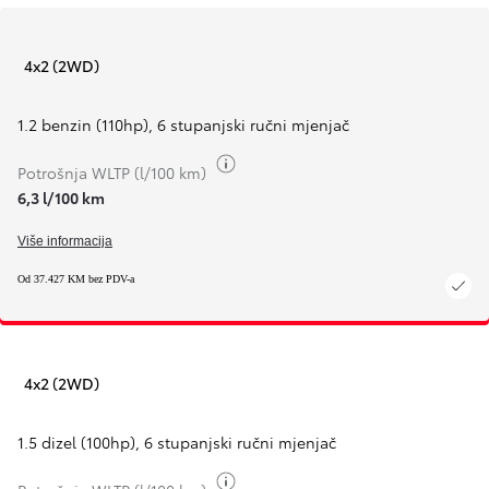
4x2 (2WD)
1.2 benzin (110hp)
,
6 stupanjski ručni mjenjač
Toggle fuel info
Potrošnja WLTP (l/100 km)
6,3 l/100 km
Više informacija
Od 37.427 KM bez PDV-a
4x2 (2WD)
1.5 dizel (100hp)
,
6 stupanjski ručni mjenjač
Toggle fuel info