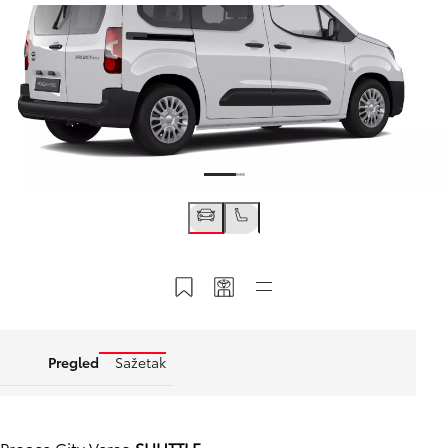
Spremite na svoj račun
Vaša oznaka
Sljedeći korak
Pregled
Sažetak
Proace City Verso
SHUTTLE