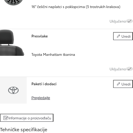
16" čelični naplatci s poklopcima (5 trostrukih krakova)
Uključeno
Presvlake
Uredi
Presvlake
Toyota Manhattam tkanina
Uključeno
Paketi i dodaci
Uredi
Paketi i d
Pregledajte
Informacije o proizvođaču
Tehničke specifikacije