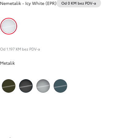
Nemetalik
-
Icy White (EPR)
Od 0 KM bez PDV-a
Icy White (EPR)
Od 1.197 KM bez PDV-a
Metalik
Slide Previous
Slide next
Backpacker Khaki (KNQ)
Absolute Black (KTV)
Grey Cloud (KCA)
Aquamarine (KJW)