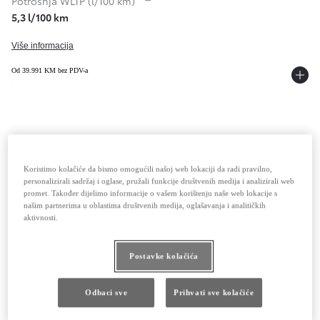
Potrošnja WLTP (l/100 km)
5,3 l/100 km
Više informacija
Od 39.991 KM bez PDV-a
4x2 (2WD)
Koristimo kolačiće da bismo omogućili našoj web lokaciji da radi pravilno,
1.5 dizel (130hp)
,
6 stupanjski ručni mjenjač
personalizirali sadržaj i oglase, pružali funkcije društvenih medija i analizirali web
promet. Također dijelimo informacije o vašem korištenju naše web lokacije s
Toggle fuel info
našim partnerima u oblastima društvenih medija, oglašavanja i analitičkih
Potrošnja WLTP (l/100 km)
aktivnosti.
5,5 l/100 km
Više informacija
Postavke kolačića
Od 42.239 KM bez PDV-a
Odbaci sve
Prihvati sve kolačiće