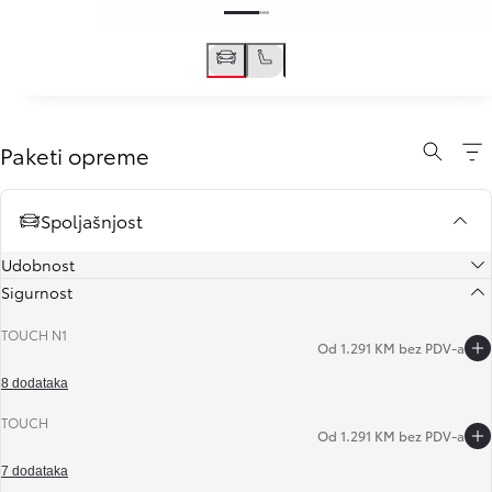
Paketi opreme
Spoljašnjost
Udobnost
Sigurnost
TOUCH N1
Od 1.291 KM bez PDV-a
8 dodataka
TOUCH
Od 1.291 KM bez PDV-a
Slide Previous
Slide next
7 dodataka