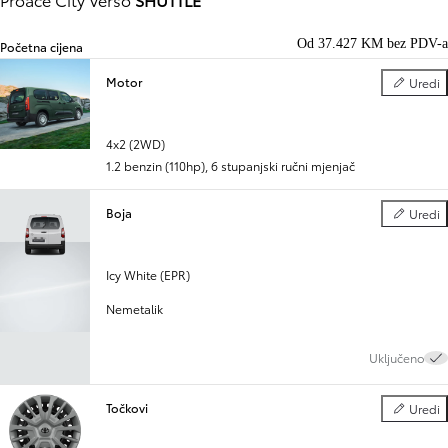
Od 37.427 KM bez PDV-a
Početna cijena
Motor
Uredi
Motor
Slide Previous
Slide next
4x2 (2WD)
1.2 benzin (110hp)
,
6 stupanjski ručni mjenjač
Boja
Uredi
Boja
Icy White (EPR)
Nemetalik
Uključeno
Točkovi
Uredi
Točkovi