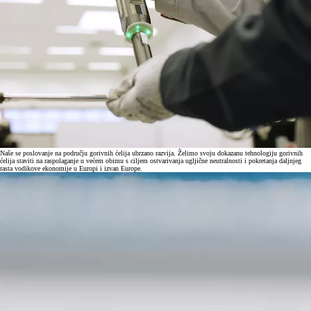
Naše se poslovanje na području gorivnih ćelija ubrzano razvija. Želimo svoju dokazanu tehnologiju gorivnih
ćelija staviti na raspolaganje u većem obimu s ciljem ostvarivanja ugljične neutralnosti i pokretanja daljnjeg
rasta vodikove ekonomije u Europi i izvan Europe.