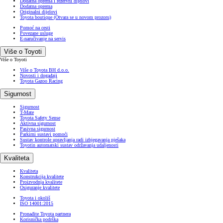
Dodatna oprema i rezervni dijelovi
Dodatna oprema
Originalni dijelovi
Toyota boutique
(Otvara se u novom prozoru)
Pomoć na cesti
Povezane usluge
E-naručivanje na servis
Više o Toyoti
Više o Toyoti
Više o Toyota BH d.o.o.
Novosti i događaji
Toyota Gazoo Racing
Sigurnost
Sigurnost
T-Mate
Toyota Safety Sense
Aktivna sigurnost
Pasivna sigurnost
Parkirni sustavi pomoći
Sustav kontrole upravljanja radi izbjegavanja pješaka
Toyotin automatski sustav održavanja udaljenosti
Kvaliteta
Kvaliteta
Konstrukcija kvalitete
Proizvodnja kvalitete
Osiguranje kvalitete
Toyota i okoliš
ISO 14001:2015
Pronađite Toyota partnera
Korisnička podrška