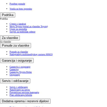
Posebne ponude
Vozila za brzu isporuku
Podrška
Podrška
Cjenici i katalozi
Moja Toyota (portal za vlasnike Toyote)
Upute za upotrebu
Savjeti za bezbrižan odmor
Za vlasnike
Za vlasnike
Ponude za vlasnike
Ponude za vlasnike
Nadogradnja multimedijskog sustava MM19
Garancija i osiguranje
Garancija i osiguranje
Garancija
Garancija Toyota Relax
Osiguranje
Servis i održavanje
Servis i održavanje
Naručivanje na servis
Preventivna servisna kampanja
Plan održavanja hibrida
Dodatna oprema i rezervni dijelovi