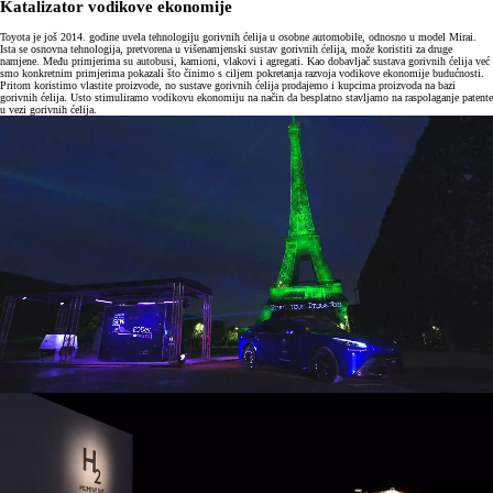
Katalizator vodikove ekonomije
Toyota je još 2014. godine uvela tehnologiju gorivnih ćelija u osobne automobile, odnosno u model Mirai.
Ista se osnovna tehnologija, pretvorena u višenamjenski sustav gorivnih ćelija, može koristiti za druge
namjene. Među primjerima su autobusi, kamioni, vlakovi i agregati. Kao dobavljač sustava gorivnih ćelija već
smo konkretnim primjerima pokazali što činimo s ciljem pokretanja razvoja vodikove ekonomije budućnosti.
Pritom koristimo vlastite proizvode, no sustave gorivnih ćelija prodajemo i kupcima proizvoda na bazi
gorivnih ćelija. Usto stimuliramo vodikovu ekonomiju na način da besplatno stavljamo na raspolaganje patente
u vezi gorivnih ćelija.
0:20 / 0:39