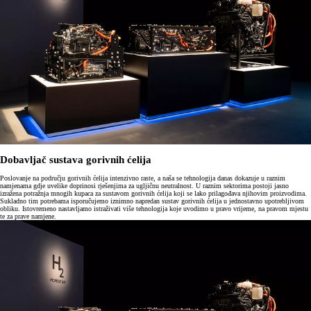
Dobavljač sustava gorivnih ćelija
Poslovanje na području gorivnih ćelija intenzivno raste, a naša se tehnologija danas dokazuje u raznim
namjenama gdje uvelike doprinosi rješenjima za ugljičnu neutralnost. U raznim sektorima postoji jasno
izražena potražnja mnogih kupaca za sustavom gorivnih ćelija koji se lako prilagođava njihovim proizvodima.
Sukladno tim potrebama isporučujemo iznimno napredan sustav gorivnih ćelija u jednostavno upotrebljivom
obliku. Istovremeno nastavljamo istraživati više tehnologija koje uvodimo u pravo vrijeme, na pravom mjestu
te za prave namjene.