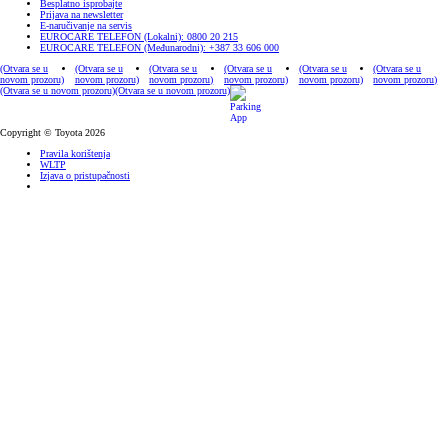
Besplatno isprobajte
Prijava na newsletter
E-naručivanje na servis
EUROCARE TELEFON (Lokalni): 0800 20 215
EUROCARE TELEFON (Međunarodni): +387 33 606 000
(Otvara se u
(Otvara se u
(Otvara se u
(Otvara se u
(Otvara se u
(Otvara se u
novom prozoru)
novom prozoru)
novom prozoru)
novom prozoru)
novom prozoru)
novom prozoru)
(Otvara se u novom prozoru)
(Otvara se u novom prozoru)
Copyright © Toyota 2026
Pravila korištenja
WLTP
Izjava o pristupačnosti