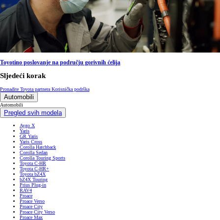
Toyotino poslovanje na području gorivnih ćelija
Sljedeći korak
Pronađite Toyota partnera
Korisnička podrška
Automobili
Automobili
Pregled svih modela
Aygo X
Yaris
GR Yaris
Yaris Cross
Corolla Hatchback
Corolla Sedan
Corolla Touring Sports
Toyota C-HR
Toyota C-HR+
Toyota bZ4X
bZ4X Touring
Prius Plug-in
RAV4
Proace
Proace Verso
Proace City
Proace City Verso
Proace Max