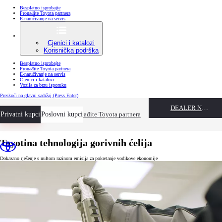
Besplatno isprobajte
Pronađite Toyota partnera
E-naručivanje na servis
Cjenici i katalozi
Korisnička podrška
Besplatno isprobajte
Pronađite Toyota partnera
E-naručivanje na servis
Cjenici i katalozi
Vozila za brzu isporuku
Preskoči na glavni sadržaj
(Press Enter)
DEALER NAME
Privatni kupci
Besplatno isprobajte
Poslovni kupci
Pronađite Toyota partnera
Toyotina tehnologija gorivnih ćelija
Dokazano rješenje s nultom razinom emisija za pokretanje vodikove ekonomije