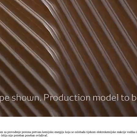
m za provođenje protona pretvara kemijsku energiju koja se oslobađa tijekom elektrokemijske reakcije vodika 
ćelija nije potreban poseban ovlaživač.