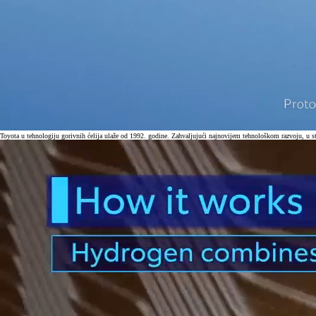
Toyota u tehnologiju gorivnih ćelija ulaže od 1992. godine. Zahvaljujući najnovijem tehnološkom razvoju, u st