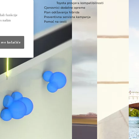
Toyota provjera kompatibilnosti
Cjenovnici dodatne opreme
Plan održavanja hibrida
žali funkcije
Preventivna servisna kampanja
 s našim
Pomoć na cesti
 sve kolačiće