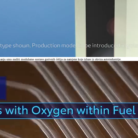
anju smo nuditi modularne sustave gorivnih ćelija za namjene koje izlaze iz okvira autoindustrije.