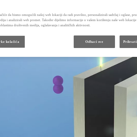
Održavanje hibridnih vozila
Kontrolni pregled vozila
Karoserija i lak
čiće da bismo omogućili našoj web lokaciji da radi pravilno, personalizirali sadržaj i oglase, pru
Obećanje Toyotinog servisa
dija i analizirali web promet. Također dijelimo informacije o vašem korištenju naše web lokacije
Dodatna oprema i rezervni dijelovi
blastima društvenih medija, oglašavanja i analitičkih aktivnosti.
Dodatna oprema
Originalni dijelovi
Toyota Butik
vke kolačića
Odbaci sve
Prihvati