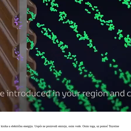
i kisika u električnu energiju. Uopće ne proizvodi emisije, osim vode. Osim toga, uz pomoć Toyotine