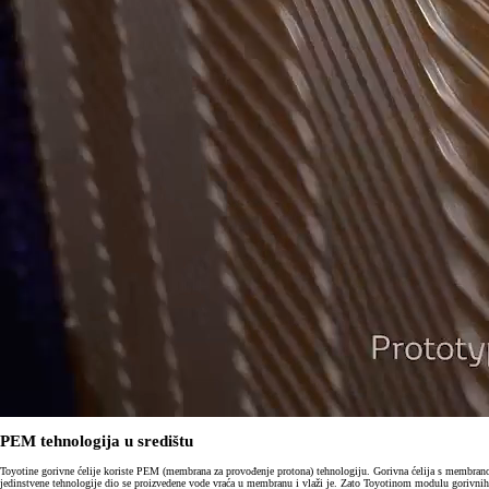
PEM tehnologija u središtu
Toyotine gorivne ćelije koriste PEM (membrana za provođenje protona) tehnologiju. Gorivna ćelija s membrano
jedinstvene tehnologije dio se proizvedene vode vraća u membranu i vlaži je. Zato Toyotinom modulu gorivnih 