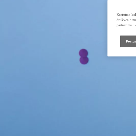
Koristimo kola
društvenih me
partnerima u o
Posta