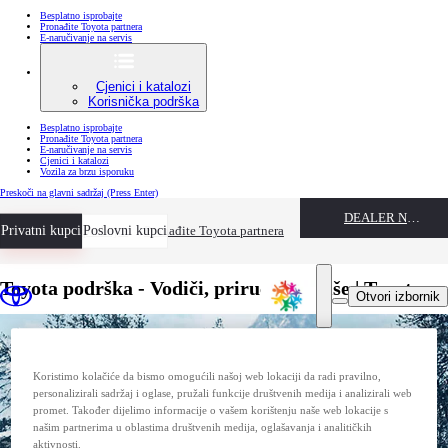
Besplatno isprobajte
Pronađite Toyota partnera
E-naručivanje na servis
Cjenici i katalozi
Korisnička podrška
Besplatno isprobajte
Pronađite Toyota partnera
E-naručivanje na servis
Cjenici i katalozi
Vozila za brzu isporuku
Preskoči na glavni sadržaj
(Press Enter)
DEALER NAME
Privatni kupci
Besplatno isprobajte
Poslovni kupci
Pronađite Toyota partnera
Toyota podrška - Vodiči, priručnici i više | Toyota
Otvori izbornik
Koristimo kolačiće da bismo omogućili našoj web lokaciji da radi pravilno,
personalizirali sadržaj i oglase, pružali funkcije društvenih medija i analizirali web
promet. Također dijelimo informacije o vašem korištenju naše web lokacije s
našim partnerima u oblastima društvenih medija, oglašavanja i analitičkih
aktivnosti.