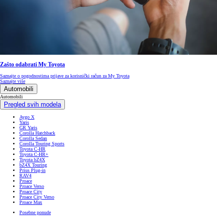
Zašto odabrati My Toyota
Saznajte o pogodnostima prijave za korisnički račun za My Toyota
Saznajte više
Automobili
Automobili
Pregled svih modela
Aygo X
Yaris
GR Yaris
Corolla Hatchback
Corolla Sedan
Corolla Touring Sports
Toyota C-HR
Toyota C-HR+
Toyota bZ4X
bZ4X Touring
Prius Plug-in
RAV4
Proace
Proace Verso
Proace City
Proace City Verso
Proace Max
Posebne ponude