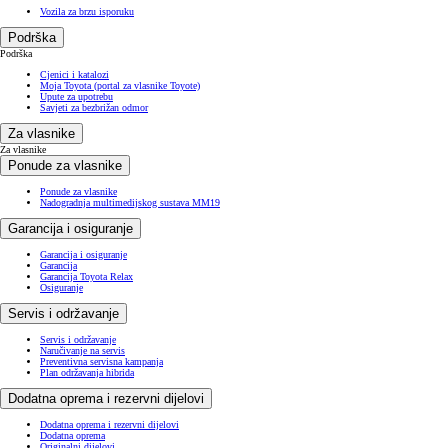
Vozila za brzu isporuku
Podrška
Podrška
Cjenici i katalozi
Moja Toyota (portal za vlasnike Toyote)
Upute za upotrebu
Savjeti za bezbrižan odmor
Za vlasnike
Za vlasnike
Ponude za vlasnike
Ponude za vlasnike
Nadogradnja multimedijskog sustava MM19
Garancija i osiguranje
Garancija i osiguranje
Garancija
Garancija Toyota Relax
Osiguranje
Servis i održavanje
Servis i održavanje
Naručivanje na servis
Preventivna servisna kampanja
Plan održavanja hibrida
Dodatna oprema i rezervni dijelovi
Dodatna oprema i rezervni dijelovi
Dodatna oprema
Originalni dijelovi