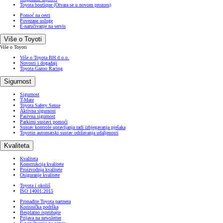
Toyota boutique
(Otvara se u novom prozoru)
Pomoć na cesti
Povezane usluge
E-naručivanje na servis
Više o Toyoti
Više o Toyoti
Više o Toyota BH d.o.o.
Novosti i događaji
Toyota Gazoo Racing
Sigurnost
Sigurnost
T-Mate
Toyota Safety Sense
Aktivna sigurnost
Pasivna sigurnost
Parkirni sustavi pomoći
Sustav kontrole upravljanja radi izbjegavanja pješaka
Toyotin automatski sustav održavanja udaljenosti
Kvaliteta
Kvaliteta
Konstrukcija kvalitete
Proizvodnja kvalitete
Osiguranje kvalitete
Toyota i okoliš
ISO 14001:2015
Pronađite Toyota partnera
Korisnička podrška
Besplatno isprobajte
Prijava na newsletter