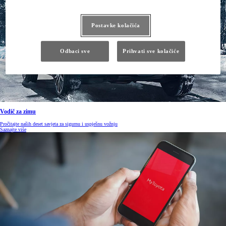
Postavke kolačića
Odbaci sve
Prihvati sve kolačiće
Vodič za zimu
Pročitajte naših deset savjeta za sigurnu i uspješnu vožnju
Saznajte više