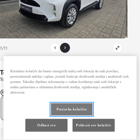
1/11
Toyota Yaris Cross
Koristimo kolačiće da bismo omogućili našoj web lokaciji da radi pravilno,
Spremi automobil
personalizirali sadržaj i oglase, pružali funkcije društvenih medija i analizirali web
Toyota Yaris Cross MY22 1.5 VVT-iE 5D M/T6 SOL
promet. Također dijelimo informacije o vašem korištenju naše web lokacije s
našim partnerima u oblastima društvenih medija, oglašavanja i analitičkih
Mostar
aktivnosti.
Prebaci na mjesečno
Cijena vozila
39.500 KM
Postavke kolačića
Odbaci sve
Prihvati sve kolačiće