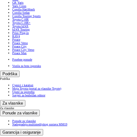
GR Yaris
Yaris Cross
Corolla Hatchback
Corolla Sedan
Corolla Touring Sports
Toyota C-HR
Toyota C-HR+
Toyota bZ4X
bZ4X Touring
Prius Plug-in
RAV4
Proace
Proace Verso
Proace City
Proace City Verso
Proace Max
Posebne ponude
Vozila za brzu isporuku
Podrška
Podrška
Cjenici i katalozi
Moja Toyota (portal za vlasnike Toyote)
Upute za upotrebu
Savjeti za bezbrižan odmor
Za vlasnike
Za vlasnike
Ponude za vlasnike
Ponude za vlasnike
Nadogradnja multimedijskog sustava MM19
Garancija i osiguranje