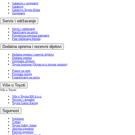
Garancija i osiguranje
Garancija
Garancija Toyota Relax
Osiguranje
Servis i održavanje
Servis i održavanje
Naručivanje na servis
Preventivna servisna kampanja
Plan održavanja hibrida
Dodatna oprema i rezervni dijelovi
Dodatna oprema i rezervni dijelovi
Dodatna oprema
Originalni dijelovi
Toyota boutique
(Otvara se u novom prozoru)
Pomoć na cesti
Povezane usluge
E-naručivanje na servis
Više o Toyoti
Više o Toyoti
Više o Toyota BH d.o.o.
Novosti i događaji
Toyota Gazoo Racing
Sigurnost
Sigurnost
T-Mate
Toyota Safety Sense
Aktivna sigurnost
Pasivna sigurnost