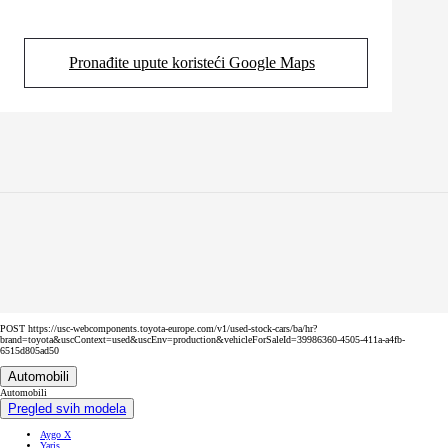
Pronađite upute koristeći Google Maps
(Opens in new tab)
POST https://usc-webcomponents.toyota-europe.com/v1/used-stock-cars/ba/hr?
brand=toyota&uscContext=used&uscEnv=production&vehicleForSaleId=39986360-4505-411a-a4fb-
6515d805ad50
Automobili
Automobili
Pregled svih modela
Aygo X
Yaris