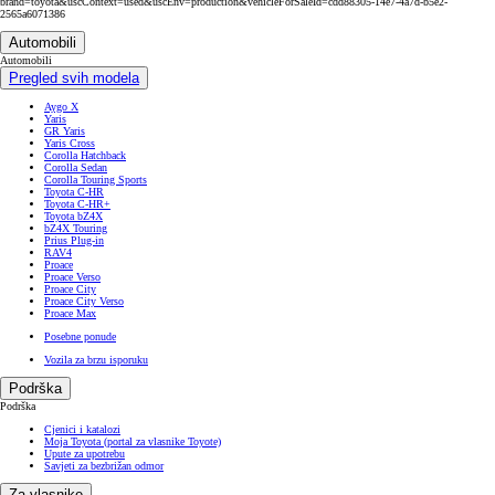
brand=toyota&uscContext=used&uscEnv=production&vehicleForSaleId=cdd88305-14e7-4a7d-b5e2-
2565a6071386
Automobili
Automobili
Pregled svih modela
Aygo X
Yaris
GR Yaris
Yaris Cross
Corolla Hatchback
Corolla Sedan
Corolla Touring Sports
Toyota C-HR
Toyota C-HR+
Toyota bZ4X
bZ4X Touring
Prius Plug-in
RAV4
Proace
Proace Verso
Proace City
Proace City Verso
Proace Max
Posebne ponude
Vozila za brzu isporuku
Podrška
Podrška
Cjenici i katalozi
Moja Toyota (portal za vlasnike Toyote)
Upute za upotrebu
Savjeti za bezbrižan odmor
Za vlasnike