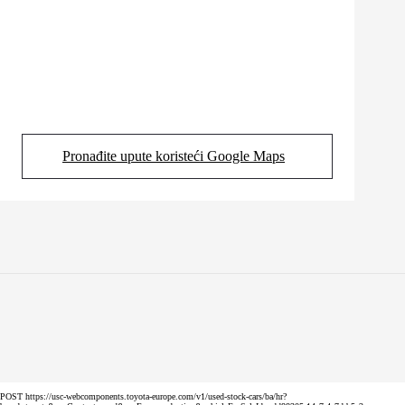
Pronađite upute koristeći Google Maps
(Opens in new tab)
POST https://usc-webcomponents.toyota-europe.com/v1/used-stock-cars/ba/hr?