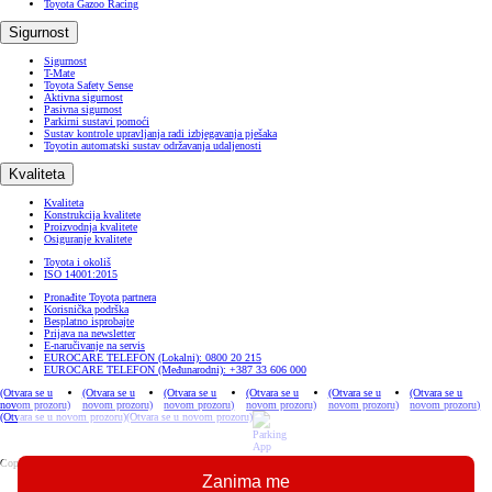
Toyota Gazoo Racing
Sigurnost
Sigurnost
T-Mate
Toyota Safety Sense
Aktivna sigurnost
Pasivna sigurnost
Parkirni sustavi pomoći
Sustav kontrole upravljanja radi izbjegavanja pješaka
Toyotin automatski sustav održavanja udaljenosti
Kvaliteta
Kvaliteta
Konstrukcija kvalitete
Proizvodnja kvalitete
Osiguranje kvalitete
Toyota i okoliš
ISO 14001:2015
Pronađite Toyota partnera
Korisnička podrška
Besplatno isprobajte
Prijava na newsletter
E-naručivanje na servis
EUROCARE TELEFON (Lokalni): 0800 20 215
EUROCARE TELEFON (Međunarodni): +387 33 606 000
(Otvara se u
(Otvara se u
(Otvara se u
(Otvara se u
(Otvara se u
(Otvara se u
novom prozoru)
novom prozoru)
novom prozoru)
novom prozoru)
novom prozoru)
novom prozoru)
(Otvara se u novom prozoru)
(Otvara se u novom prozoru)
Copyright © Toyota 2026
Zanima me
Pravila korištenja