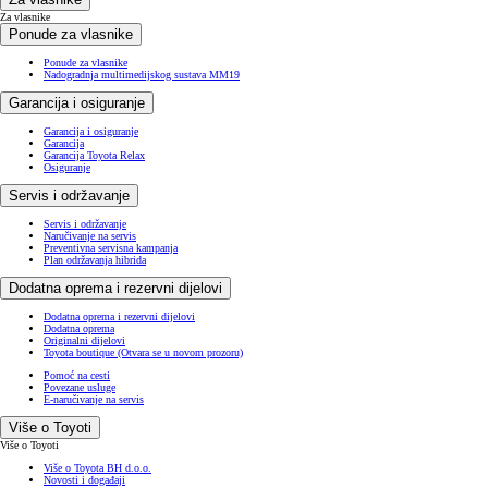
Za vlasnike
Ponude za vlasnike
Ponude za vlasnike
Nadogradnja multimedijskog sustava MM19
Garancija i osiguranje
Garancija i osiguranje
Garancija
Garancija Toyota Relax
Osiguranje
Servis i održavanje
Servis i održavanje
Naručivanje na servis
Preventivna servisna kampanja
Plan održavanja hibrida
Dodatna oprema i rezervni dijelovi
Dodatna oprema i rezervni dijelovi
Dodatna oprema
Originalni dijelovi
Toyota boutique
(Otvara se u novom prozoru)
Pomoć na cesti
Povezane usluge
E-naručivanje na servis
Više o Toyoti
Više o Toyoti
Više o Toyota BH d.o.o.
Novosti i događaji