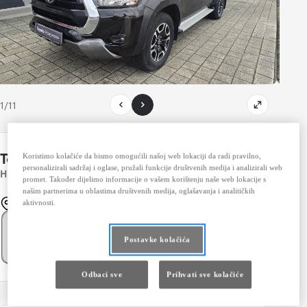
1/11
Toyota Hilux
Koristimo kolačiće da bismo omogućili našoj web lokaciji da radi pravilno,
Spremi automobil
personalizirali sadržaj i oglase, pružali funkcije društvenih medija i analizirali web
HILUX MY25 2.8 D-4D HYBRID 48V DC A/T6 CITY PLUS
promet. Također dijelimo informacije o vašem korištenju naše web lokacije s
našim partnerima u oblastima društvenih medija, oglašavanja i analitičkih
Mostar
aktivnosti.
Prebaci na mjesečno
Cijena vozila
96.500 KM
Postavke kolačića
Odbaci sve
Prihvati sve kolačiće