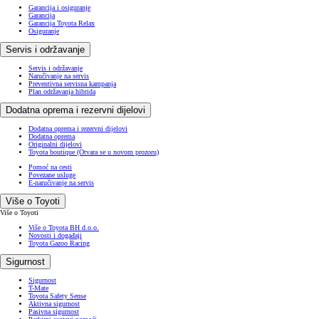
Garancija i osiguranje
Garancija
Garancija Toyota Relax
Osiguranje
Servis i održavanje
Servis i održavanje
Naručivanje na servis
Preventivna servisna kampanja
Plan održavanja hibrida
Dodatna oprema i rezervni dijelovi
Dodatna oprema i rezervni dijelovi
Dodatna oprema
Originalni dijelovi
Toyota boutique
(Otvara se u novom prozoru)
Pomoć na cesti
Povezane usluge
E-naručivanje na servis
Više o Toyoti
Više o Toyoti
Više o Toyota BH d.o.o.
Novosti i događaji
Toyota Gazoo Racing
Sigurnost
Sigurnost
T-Mate
Toyota Safety Sense
Aktivna sigurnost
Pasivna sigurnost