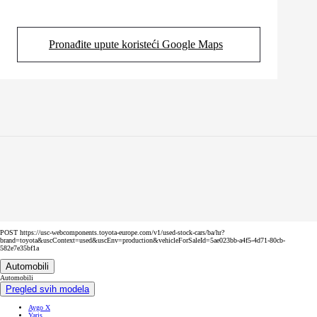
Pronađite upute koristeći Google Maps
(Opens in new tab)
POST https://usc-webcomponents.toyota-europe.com/v1/used-stock-cars/ba/hr?
brand=toyota&uscContext=used&uscEnv=production&vehicleForSaleId=5ae023bb-a4f5-4d71-80cb-
582e7e35bf1a
Automobili
Automobili
Pregled svih modela
Aygo X
Yaris