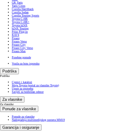
GR Yaris
Yaris Cross
Corolla Hatchback
Corolla Sedan
Corolla Touring Sports
Toyota C-HR
Toyota C-HR+
Toyota bZ4X
bZ4X Touring
Prius Plug-in
RAV4
Proace
Proace Verso
Proace City
Proace City Verso
Proace Max
Posebne ponude
Vozila za brzu isporuku
Podrška
Podrška
Cjenici i katalozi
Moja Toyota (portal za vlasnike Toyote)
Upute za upotrebu
Savjeti za bezbrižan odmor
Za vlasnike
Za vlasnike
Ponude za vlasnike
Ponude za vlasnike
Nadogradnja multimedijskog sustava MM19
Garancija i osiguranje