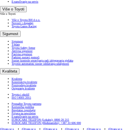
E-naručivanje na servis
Više o Toyoti
Više o Toyoti
Više o Toyota BH d.o.o.
Novosti i događaji
Toyota Gazoo Racing
Sigurnost
Sigurnost
T-Mate
Toyota Safety Sense
Aktivna sigurnost
Pasivna sigurnost
Parkirni sustavi pomoći
Sustav kontrole upravljanja radi izbjegavanja pješaka
Toyotin automatski sustav održavanja udaljenosti
Kvaliteta
Kvaliteta
Konstrukcija kvalitete
Proizvodnja kvalitete
Osiguranje kvalitete
Toyota i okoliš
ISO 14001:2015
Pronađite Toyota partnera
Korisnička podrška
Besplatno isprobajte
Prijava na newsletter
E-naručivanje na servis
EUROCARE TELEFON (Lokalni): 0800 20 215
EUROCARE TELEFON (Međunarodni): +387 33 606 000
(Otvara se u
(Otvara se u
(Otvara se u
(Otvara se u
(Otvara se u
(Otvara se u