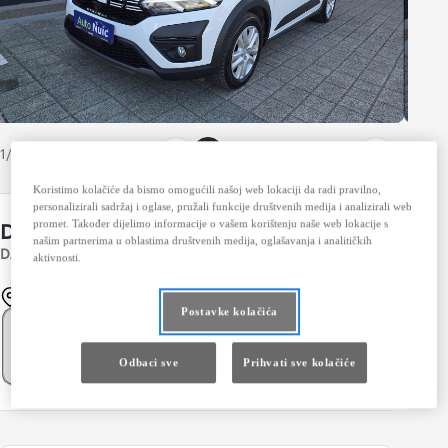
1/11
Koristimo kolačiće da bismo omogućili našoj web lokaciji da radi pravilno,
personalizirali sadržaj i oglase, pružali funkcije društvenih medija i analizirali web
Dacia Sandero
promet. Također dijelimo informacije o vašem korištenju naše web lokacije s
našim partnerima u oblastima društvenih medija, oglašavanja i analitičkih
Spremi automobil
DACIA SANDERO STEPWAY 1.0 BENZIN/LPG 74KW
aktivnosti.
Mostar
Postavke kolačića
Prebaci na mjesečno
Cijena vozila
26.900 KM
Odbaci sve
Prihvati sve kolačiće