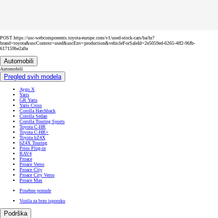
POST https://usc-webcomponents.toyota-europe.com/v1/used-stock-cars/ba/hr?
brand=toyota&uscContext=used&uscEnv=production&vehicleForSaleId=2e5059ed-6265-4ff2-96fb-
617159be2a9a
Automobili
Automobili
Pregled svih modela
Aygo X
Yaris
GR Yaris
Yaris Cross
Corolla Hatchback
Corolla Sedan
Corolla Touring Sports
Toyota C-HR
Toyota C-HR+
Toyota bZ4X
bZ4X Touring
Prius Plug-in
RAV4
Proace
Proace Verso
Proace City
Proace City Verso
Proace Max
Posebne ponude
Vozila za brzu isporuku
Podrška