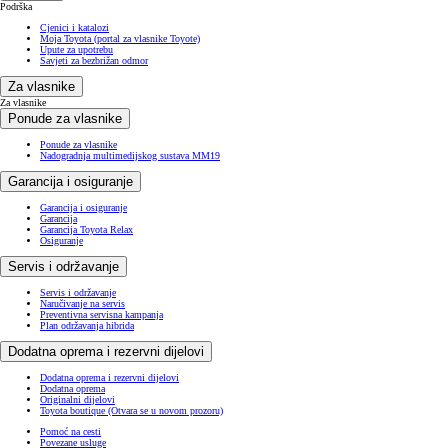
Podrška
Cjenici i katalozi
Moja Toyota (portal za vlasnike Toyote)
Upute za upotrebu
Savjeti za bezbrižan odmor
Za vlasnike
Za vlasnike
Ponude za vlasnike
Ponude za vlasnike
Nadogradnja multimedijskog sustava MM19
Garancija i osiguranje
Garancija i osiguranje
Garancija
Garancija Toyota Relax
Osiguranje
Servis i održavanje
Servis i održavanje
Naručivanje na servis
Preventivna servisna kampanja
Plan održavanja hibrida
Dodatna oprema i rezervni dijelovi
Dodatna oprema i rezervni dijelovi
Dodatna oprema
Originalni dijelovi
Toyota boutique
(Otvara se u novom prozoru)
Pomoć na cesti
Povezane usluge