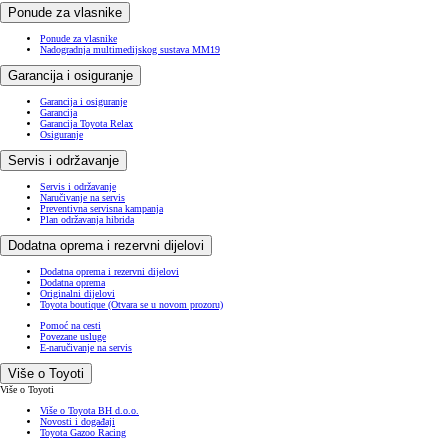
Ponude za vlasnike
Ponude za vlasnike
Nadogradnja multimedijskog sustava MM19
Garancija i osiguranje
Garancija i osiguranje
Garancija
Garancija Toyota Relax
Osiguranje
Servis i održavanje
Servis i održavanje
Naručivanje na servis
Preventivna servisna kampanja
Plan održavanja hibrida
Dodatna oprema i rezervni dijelovi
Dodatna oprema i rezervni dijelovi
Dodatna oprema
Originalni dijelovi
Toyota boutique
(Otvara se u novom prozoru)
Pomoć na cesti
Povezane usluge
E-naručivanje na servis
Više o Toyoti
Više o Toyoti
Više o Toyota BH d.o.o.
Novosti i događaji
Toyota Gazoo Racing