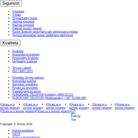
Sigurnost
Sigurnost
T-Mate
Toyota Safety Sense
Aktivna sigurnost
Pasivna sigurnost
Parkirni sustavi pomoći
Sustav kontrole upravljanja radi izbjegavanja pješaka
Toyotin automatski sustav održavanja udaljenosti
Kvaliteta
Kvaliteta
Konstrukcija kvalitete
Proizvodnja kvalitete
Osiguranje kvalitete
Toyota i okoliš
ISO 14001:2015
Pronađite Toyota partnera
Korisnička podrška
Besplatno isprobajte
Prijava na newsletter
E-naručivanje na servis
EUROCARE TELEFON (Lokalni): 0800 20 215
EUROCARE TELEFON (Međunarodni): +387 33 606 000
(Otvara se u
(Otvara se u
(Otvara se u
(Otvara se u
(Otvara se u
(Otvara se u
novom prozoru)
novom prozoru)
novom prozoru)
novom prozoru)
novom prozoru)
novom prozoru)
(Otvara se u novom prozoru)
(Otvara se u novom prozoru)
Copyright © Toyota 2026
Pravila korištenja
WLTP
Izjava o pristupačnosti