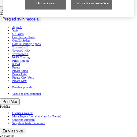
[%page10.linktext%]
Odbaci sve
Prihvati sve kolačiće
Automobili
Automobili
Pregled svih modela
Aygo X
Yaris
GR Yaris
Corolla Hatchback
Corolla Sedan
Corolla Touring Sports
Toyota C-HR
Toyota C-HR+
Toyota bZ4X
bZ4X Touring
Prius Plug-in
RAV4
Proace
Proace Verso
Proace City
Proace City Verso
Proace Max
Posebne ponude
Vozila za brzu isporuku
Podrška
Podrška
Cjenici i katalozi
Moja Toyota (portal za vlasnike Toyote)
Upute za upotrebu
Savjeti za bezbrižan odmor
Za vlasnike
Za vlasnike