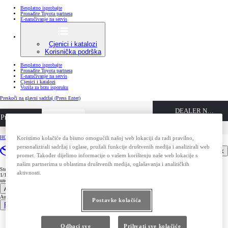
Besplatno isprobajte
Pronađite Toyota partnera
E-naručivanje na servis
Cjenici i katalozi
Korisnička podrška
Besplatno isprobajte
Pronađite Toyota partnera
E-naručivanje na servis
Cjenici i katalozi
Vozila za brzu isporuku
Preskoči na glavni sadržaj
(Press Enter)
DEALER NAME
Privatni kupci
Besplatno isprobajte
Poslovni kupci
Pronađite Toyota partnera
HOME
/
CURRENT
Koristimo kolačiće da bismo omogućili našoj web lokaciji da radi pravilno,
personalizirali sadržaj i oglase, pružali funkcije društvenih medija i analizirali web
Otvori izbornik
Next
promet. Također dijelimo informacije o vašem korištenju naše web lokacije s
našim partnerima u oblastima društvenih medija, oglašavanja i analitičkih
Step
aktivnosti.
1/1
undefined
Automobili
Automobili
Postavke kolačića
Pregled svih modela
Aygo X
Yaris
Odbaci sve
Prihvati sve kolačiće