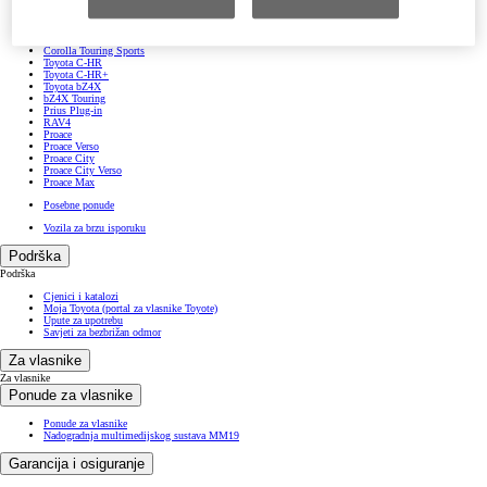
GR Yaris
Yaris Cross
Corolla Hatchback
Corolla Sedan
Corolla Touring Sports
Toyota C-HR
Toyota C-HR+
Toyota bZ4X
bZ4X Touring
Prius Plug-in
RAV4
Proace
Proace Verso
Proace City
Proace City Verso
Proace Max
Posebne ponude
Vozila za brzu isporuku
Podrška
Podrška
Cjenici i katalozi
Moja Toyota (portal za vlasnike Toyote)
Upute za upotrebu
Savjeti za bezbrižan odmor
Za vlasnike
Za vlasnike
Ponude za vlasnike
Ponude za vlasnike
Nadogradnja multimedijskog sustava MM19
Garancija i osiguranje