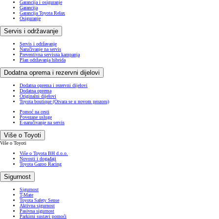
Garancija i osiguranje
Garancija
Garancija Toyota Relax
Osiguranje
Servis i održavanje
Servis i održavanje
Naručivanje na servis
Preventivna servisna kampanja
Plan održavanja hibrida
Dodatna oprema i rezervni dijelovi
Dodatna oprema i rezervni dijelovi
Dodatna oprema
Originalni dijelovi
Toyota boutique
(Otvara se u novom prozoru)
Pomoć na cesti
Povezane usluge
E-naručivanje na servis
Više o Toyoti
Više o Toyoti
Više o Toyota BH d.o.o.
Novosti i događaji
Toyota Gazoo Racing
Sigurnost
Sigurnost
T-Mate
Toyota Safety Sense
Aktivna sigurnost
Pasivna sigurnost
Parkirni sustavi pomoći