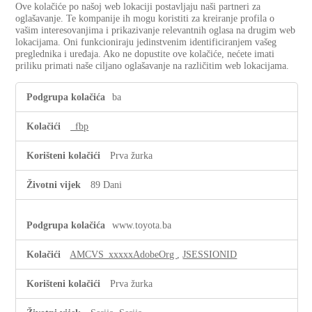
Ove kolačiće po našoj web lokaciji postavljaju naši partneri za
oglašavanje. Te kompanije ih mogu koristiti za kreiranje profila o
vašim interesovanjima i prikazivanje relevantnih oglasa na drugim web
lokacijama. Oni funkcioniraju jedinstvenim identificiranjem vašeg
preglednika i uređaja. Ako ne dopustite ove kolačiće, nećete imati
priliku primati naše ciljano oglašavanje na različitim web lokacijama.
Ciljani
ba
kolačići
_fbp
Prva žurka
89 Dani
www.toyota.ba
AMCVS_xxxxxAdobeOrg
,
JSESSIONID
Prva žurka