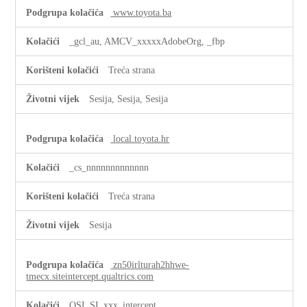
www.toyota.ba
_gcl_au, AMCV_xxxxxAdobeOrg, _fbp
Treća strana
Sesija, Sesija, Sesija
local.toyota.hr
_cs_nnnnnnnnnnnnn
Treća strana
Sesija
zn50irlturah2hhwe-
tmecx.siteintercept.qualtrics.com
QSI_SI_xxx_intercept