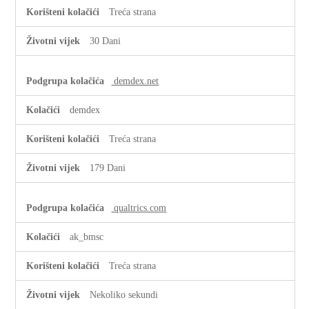
Treća strana
30 Dani
demdex.net
demdex
Treća strana
179 Dani
qualtrics.com
ak_bmsc
Treća strana
Nekoliko sekundi