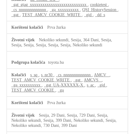
_gat_gtag_xxxxxxxxxxxxxxxxxxxxxxxxxxx
,
cookietest
,
_cs_nnnnnnnnnnnnn
,
_ga_xxxxxxxxxx
,
QSI_HistorySession
,
_gat
,
TEST_AMCV_COOKIE_WRITE
,
_gid
,
_dd_s
Prva žurka
Nekoliko sekundi, Sesija, 364 Dani, Sesija,
Sesija, Sesija, Sesija, Sesija, Sesija, Nekoliko sekundi
toyota.ba
s_sq
,
s_nr30
,
_cs_nnnnnnnnnnnnn
,
AMCV_
,
TEST_AMCV_COOKIE_WRITE
,
_gat
,
AMCVS_
,
_ga_xxxxxxxxxx
,
_gat_UA-XXXXXX-X
,
s_ac
,
_gid
,
TEST_AMCV_COOKIE
,
_ga
Prva žurka
Sesija, 29 Dani, Sesija, 729 Dani, Sesija,
Nekoliko sekundi, Sesija, 399 Dani, Nekoliko sekundi, Sesija,
Nekoliko sekundi, 730 Dani, 399 Dani