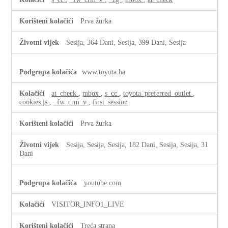
Prva žurka
Sesija, 364 Dani, Sesija, 399 Dani, Sesija
www.toyota.ba
at_check
,
mbox
,
s_cc
,
toyota_preferred_outlet
,
cookies.js
,
_fw_crm_v
,
first_session
Prva žurka
Sesija, Sesija, Sesija, 182 Dani, Sesija, Sesija, 31
Dani
youtube.com
VISITOR_INFO1_LIVE
Treća strana