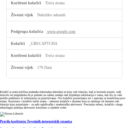
Treća strana
Nekoliko sekundi
www.google.com
_GRECAPTCHA
Treća strana
179 Dani
Kolačić je mala količina podataka (tekstualna datoteka) za koju web lokacija, kad je korisnik posjeti, traži
dozvolu od preglednika da je pohrani na vašem uređaju radi bilježenja informacija o vama, kao što su vaše
jezičke preference ili informacije za prijavljivanje. Ove kolačiće postavljamo mi i nazivaju se kolačićima prve
strane. Koristimo i kolačiće trećih strana – odnosno kolačiće s domene koja se razlikuje od domene web
lokacije koju posjećujete – za naše oglašivačke i marketinške aktivnosti. Preciznije rečeno, kolačiće i druge
tehnologije praćenja aktivnosti koristimo u sljedeće svrhe:
Pravila korištenja Toyotinih internetskih stranica