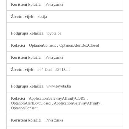
Prva žurka
Sesija
toyota.ba
OptanonConsent
,
OptanonAlertBoxClosed
Prva žurka
364 Dani, 364 Dani
www.toyota.ba
ApplicationGatewayAffinityCORS
,
OptanonAlertBoxClosed
,
ApplicationGatewayAffinity
,
OptanonConsent
Prva žurka