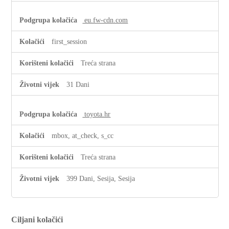
eu.fw-cdn.com
first_session
Treća strana
31 Dani
toyota.hr
mbox, at_check, s_cc
Treća strana
399 Dani, Sesija, Sesija
Ciljani kolačići