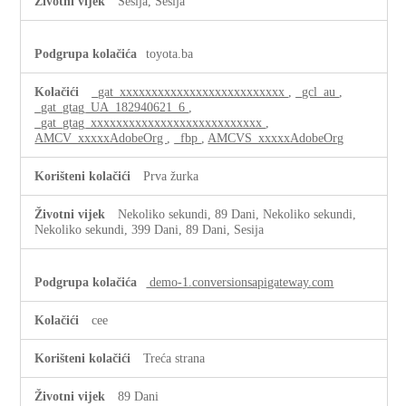
Sesija, Sesija
toyota.ba
_gat_xxxxxxxxxxxxxxxxxxxxxxxxxx
,
_gcl_au
,
_gat_gtag_UA_182940621_6
,
_gat_gtag_xxxxxxxxxxxxxxxxxxxxxxxxxxx
,
AMCV_xxxxxAdobeOrg
,
_fbp
,
AMCVS_xxxxxAdobeOrg
Prva žurka
Nekoliko sekundi, 89 Dani, Nekoliko sekundi,
Nekoliko sekundi, 399 Dani, 89 Dani, Sesija
demo-1.conversionsapigateway.com
cee
Treća strana
89 Dani