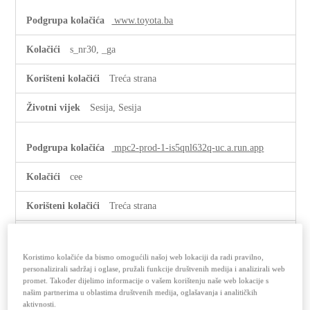
www.toyota.ba
s_nr30, _ga
Treća strana
Sesija, Sesija
mpc2-prod-1-is5qnl632q-uc.a.run.app
cee
Treća strana
89 Dani
Koristimo kolačiće da bismo omogućili našoj web lokaciji da radi pravilno,
personalizirali sadržaj i oglase, pružali funkcije društvenih medija i analizirali web
zn50irlturah2hhwe-
promet. Također dijelimo informacije o vašem korištenju naše web lokacije s
tmecx.siteintercept.qualtrics.com
našim partnerima u oblastima društvenih medija, oglašavanja i analitičkih
aktivnosti.