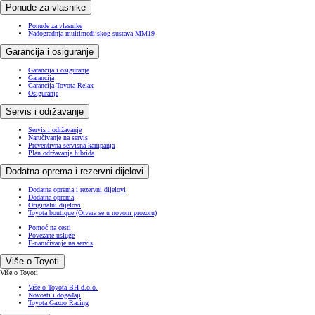
Ponude za vlasnike
Ponude za vlasnike
Nadogradnja multimedijskog sustava MM19
Garancija i osiguranje
Garancija i osiguranje
Garancija
Garancija Toyota Relax
Osiguranje
Servis i održavanje
Servis i održavanje
Naručivanje na servis
Preventivna servisna kampanja
Plan održavanja hibrida
Dodatna oprema i rezervni dijelovi
Dodatna oprema i rezervni dijelovi
Dodatna oprema
Originalni dijelovi
Toyota boutique
(Otvara se u novom prozoru)
Pomoć na cesti
Povezane usluge
E-naručivanje na servis
Više o Toyoti
Više o Toyoti
Više o Toyota BH d.o.o.
Novosti i događaji
Toyota Gazoo Racing