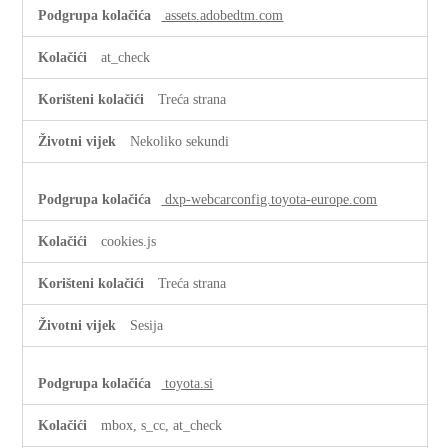
assets.adobedtm.com
at_check
Treća strana
Nekoliko sekundi
dxp-webcarconfig.toyota-europe.com
cookies.js
Treća strana
Sesija
toyota.si
mbox, s_cc, at_check