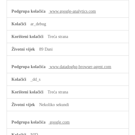
www.google-analytics.com
ar_debug
Treća strana
89 Dani
www.datadoghq-browser-agent.com
_dd_s
Treća strana
Nekoliko sekundi
google.com
NID