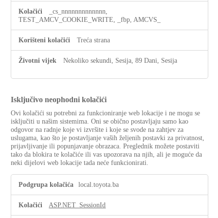
_cs_nnnnnnnnnnnnn,
TEST_AMCV_COOKIE_WRITE, _fbp, AMCVS_
Treća strana
Nekoliko sekundi, Sesija, 89 Dani, Sesija
Isključivo neophodni kolačići
Ovi kolačići su potrebni za funkcioniranje web lokacije i ne mogu se
isključiti u našim sistemima. Oni se obično postavljaju samo kao
odgovor na radnje koje vi izvršite i koje se svode na zahtjev za
uslugama, kao što je postavljanje vaših željenih postavki za privatnost,
prijavljivanje ili popunjavanje obrazaca. Preglednik možete postaviti
tako da blokira te kolačiće ili vas upozorava na njih, ali je moguće da
neki dijelovi web lokacije tada neće funkcionirati.
Isključivo
local.toyota.ba
neophodni
kolačići
ASP.NET_SessionId