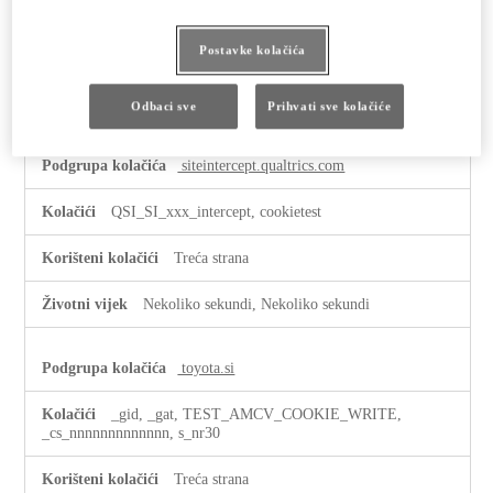
cookietest
Postavke kolačića
Treća strana
Sesija
Odbaci sve
Prihvati sve kolačiće
siteintercept.qualtrics.com
QSI_SI_xxx_intercept, cookietest
Treća strana
Nekoliko sekundi, Nekoliko sekundi
toyota.si
_gid, _gat, TEST_AMCV_COOKIE_WRITE,
_cs_nnnnnnnnnnnnn, s_nr30
Treća strana