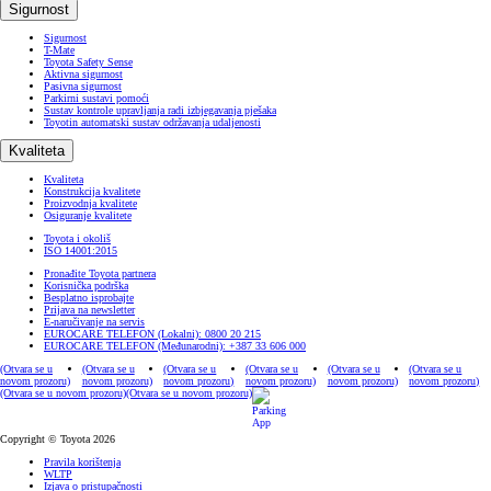
Sigurnost
Sigurnost
T-Mate
Toyota Safety Sense
Aktivna sigurnost
Pasivna sigurnost
Parkirni sustavi pomoći
Sustav kontrole upravljanja radi izbjegavanja pješaka
Toyotin automatski sustav održavanja udaljenosti
Kvaliteta
Kvaliteta
Konstrukcija kvalitete
Proizvodnja kvalitete
Osiguranje kvalitete
Toyota i okoliš
ISO 14001:2015
Pronađite Toyota partnera
Korisnička podrška
Besplatno isprobajte
Prijava na newsletter
E-naručivanje na servis
EUROCARE TELEFON (Lokalni): 0800 20 215
EUROCARE TELEFON (Međunarodni): +387 33 606 000
(Otvara se u
(Otvara se u
(Otvara se u
(Otvara se u
(Otvara se u
(Otvara se u
novom prozoru)
novom prozoru)
novom prozoru)
novom prozoru)
novom prozoru)
novom prozoru)
(Otvara se u novom prozoru)
(Otvara se u novom prozoru)
Copyright © Toyota 2026
Pravila korištenja
WLTP
Izjava o pristupačnosti