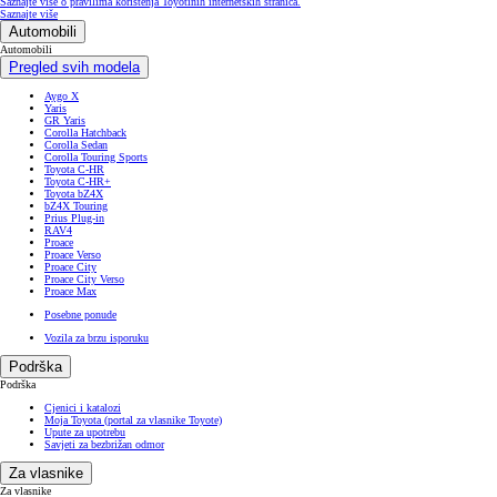
Saznajte više o pravilima korištenja Toyotinih internetskih stranica.
Saznajte više
Automobili
Automobili
Pregled svih modela
Aygo X
Yaris
GR Yaris
Corolla Hatchback
Corolla Sedan
Corolla Touring Sports
Toyota C-HR
Toyota C-HR+
Toyota bZ4X
bZ4X Touring
Prius Plug-in
RAV4
Proace
Proace Verso
Proace City
Proace City Verso
Proace Max
Posebne ponude
Vozila za brzu isporuku
Podrška
Podrška
Cjenici i katalozi
Moja Toyota (portal za vlasnike Toyote)
Upute za upotrebu
Savjeti za bezbrižan odmor
Za vlasnike
Za vlasnike