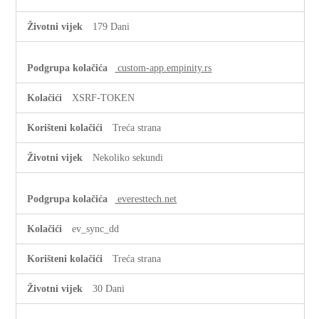
179 Dani
custom-app.empinity.rs
XSRF-TOKEN
Treća strana
Nekoliko sekundi
everesttech.net
ev_sync_dd
Treća strana
30 Dani