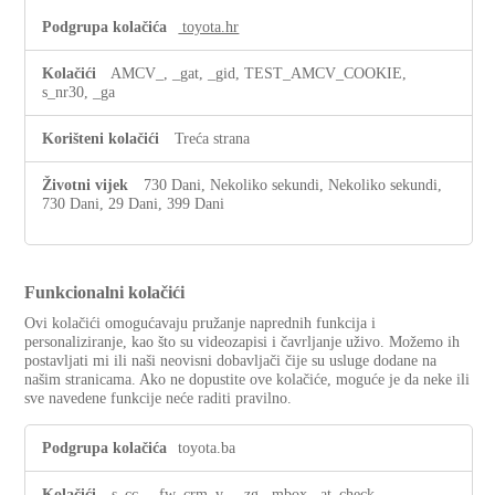
toyota.hr
AMCV_, _gat, _gid, TEST_AMCV_COOKIE,
s_nr30, _ga
Treća strana
730 Dani, Nekoliko sekundi, Nekoliko sekundi,
730 Dani, 29 Dani, 399 Dani
Funkcionalni kolačići
Ovi kolačići omogućavaju pružanje naprednih funkcija i
personaliziranje, kao što su videozapisi i čavrljanje uživo. Možemo ih
postavljati mi ili naši neovisni dobavljači čije su usluge dodane na
našim stranicama. Ako ne dopustite ove kolačiće, moguće je da neke ili
sve navedene funkcije neće raditi pravilno.
Funkcionalni
toyota.ba
kolačići
s_cc
,
_fw_crm_v
,
_zg
,
mbox
,
at_check