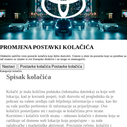
PROMJENA POSTAVKI KOLAČIĆA
Odaberite različite vrste postavki kolačića koje želite dozvoliti. Uzmite u obzir da postavke koje su potrebne za
rad stranice su izuzete iz ove Europske direktive i ne mogu se onemogućiti.
Nastavi
Postavke kolačića
Postavke kolačića
Kategorije kolačića
Spisak kolačića
Kolačić je mala količina podataka (tekstualna datoteka) za koju web
lokacija, kad je korisnik posjeti, traži dozvolu od preglednika da je
pohrani na vašem uređaju radi bilježenja informacija o vama, kao što
su vaše jezičke preference ili informacije za prijavljivanje. Ove
kolačiće postavljamo mi i nazivaju se kolačićima prve strane.
Koristimo i kolačiće trećih strana – odnosno kolačiće s domene koja se
razlikuje od domene web lokacije koju posjećujete – za naše
oglašivačke i marketinške aktivnosti. Preciznije rečeno, kolačiće i