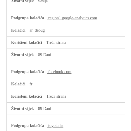
Sesija
region1.google-analytics.com
ar_debug
Treća strana
89 Dani
facebook.com
fr
Treća strana
89 Dani
toyota.hr