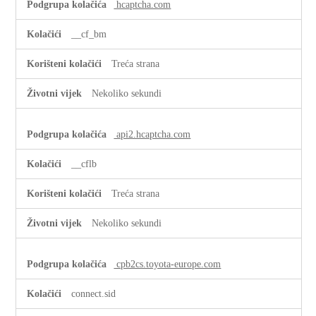
hcaptcha.com
__cf_bm
Treća strana
Nekoliko sekundi
api2.hcaptcha.com
__cflb
Treća strana
Nekoliko sekundi
cpb2cs.toyota-europe.com
connect.sid