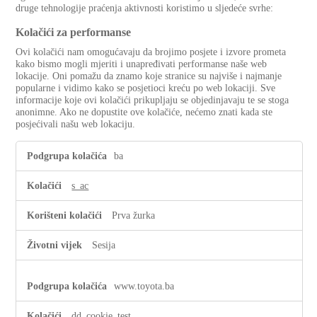
druge tehnologije praćenja aktivnosti koristimo u sljedeće svrhe:
Kolačići za performanse
Ovi kolačići nam omogućavaju da brojimo posjete i izvore prometa
kako bismo mogli mjeriti i unapređivati performanse naše web
lokacije. Oni pomažu da znamo koje stranice su najviše i najmanje
popularne i vidimo kako se posjetioci kreću po web lokaciji. Sve
informacije koje ovi kolačići prikupljaju se objedinjavaju te se stoga
anonimne. Ako ne dopustite ove kolačiće, nećemo znati kada ste
posjećivali našu web lokaciju.
Kolačići
ba
za
performanse
s_ac
Prva žurka
Sesija
www.toyota.ba
dd_cookie_test_
,