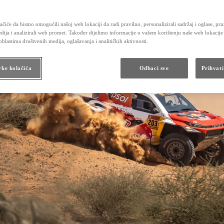
Održavanje hibridnih vozila
Kontrolni pregled vozila
Karoserija i lak
čiće da bismo omogućili našoj web lokaciji da radi pravilno, personalizirali sadržaj i oglase, pru
Obećanje Toyotinog servisa
dija i analizirali web promet. Također dijelimo informacije o vašem korištenju naše web lokacije
Dodatna oprema i rezervni dijelovi
blastima društvenih medija, oglašavanja i analitičkih aktivnosti.
Dodatna oprema
Originalni dijelovi
Toyota Butik
vke kolačića
Odbaci sve
Prihvati