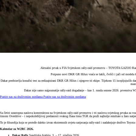
Aktualni prvak u FIA Svjetskom rally-raid prvenstvu – TOYOTA GAZOO Racing
Potpuno novi DKR GR Hilux vraća se lakši, čvršći i jači od modela k
Dakar predstavlja konačni test za redizajnirani DKR GR Hilux i njegove tri ekipe. Tijekom 15 iscrpljujućih da
mara
Dakar nije samo najpoznatije rally-raid događanje – kao 1. runda sezone 2026. prvenstva 
Pratite nas na društvenim mrežama
Pratite nas na društvenim mrežama
Sa četiri uzastopna naslova konstruktora na Svjetskom rally-raid prvenstvu i tri naslova svjetskog prvaka z
timom Overdrive – i nepokolebljivoj predanosti svakog člana tima TGR da pruži najbolje rezultate u žaru natje
To je filozofija koja se proteže daleko izvan ekstremnih uvjeta natjecanja rally-raid i nadahnjuje društvo Toyota
Kalendar za W2RC 2026.
Dakar Rally
Saudijska Arabija, 3. – 17. siječnja 2026.