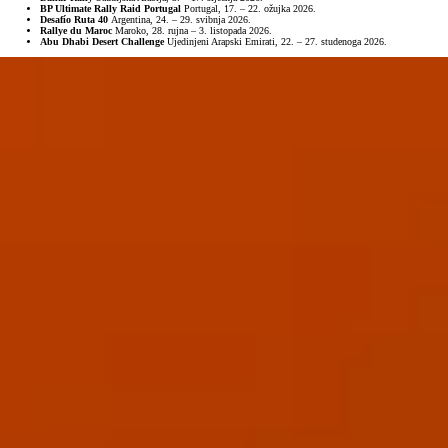
BP Ultimate Rally Raid Portugal
Portugal, 17. – 22. ožujka 2026.
Desafío Ruta 40
Argentina, 24. – 29. svibnja 2026.
Rallye du Maroc
Maroko, 28. rujna – 3. listopada 2026.
Abu Dhabi Desert Challenge
Ujedinjeni Arapski Emirati, 22. – 27. studenoga 2026.