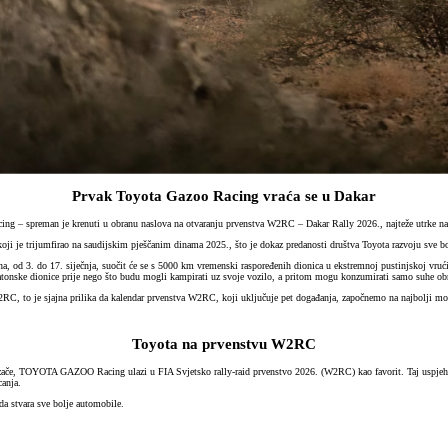
Prvak Toyota Gazoo Racing vraća se u Dakar
 – spreman je krenuti u obranu naslova na otvaranju prvenstva W2RC – Dakar Rally 2026., najteže utrke na 
oji je trijumfirao na saudijskim pješčanim dinama 2025., što je dokaz predanosti društva Toyota razvoju sve b
na, od 3. do 17. siječnja, suočit će se s 5000 km vremenski raspoređenih dionica u ekstremnoj pustinjskoj vrući
tonske dionice prije nego što budu mogli kampirati uz svoje vozilo, a pritom mogu konzumirati samo suhe ob
W2RC, to je sjajna prilika da kalendar prvenstva W2RC, koji uključuje pet događanja, započnemo na najbolji mo
Toyota na prvenstvu W2RC
a vozače, TOYOTA GAZOO Racing ulazi u FIA Svjetsko rally-raid prvenstvo 2026. (W2RC) kao favorit. Taj uspje
canja.
 da stvara sve bolje automobile.