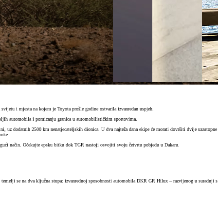
svijetu i
mjesta na kojem je Toyota prošle godine ostvarila izvanredan uspjeh.
oljih automobila i pomicanju granica u automobilističkim sportovima.
ni, uz dodatnih 2500 km nenatjecateljskih dionica. U dva najteža dana ekipe će morati dovršiti dvije uzastopne
roke.
gući način. Očekujte epsku bitku dok TGR nastoji osvojiti svoju četvrtu pobjedu u Dakaru.
h temelji se na dva ključna stupa: izvanrednoj sposobnosti automobila DKR GR Hilux – razvijenog u suradnji s