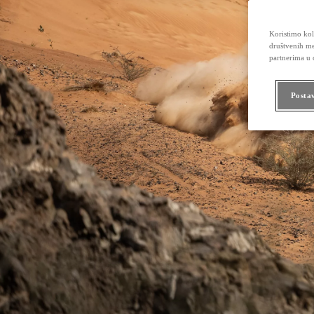
Koristimo kola
društvenih me
partnerima u o
Posta