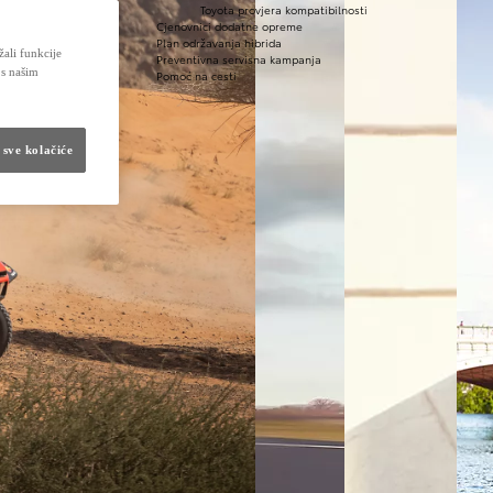
Toyota provjera kompatibilnosti
Cjenovnici dodatne opreme
Plan održavanja hibrida
žali funkcije
Preventivna servisna kampanja
 s našim
Pomoć na cesti
 sve kolačiće