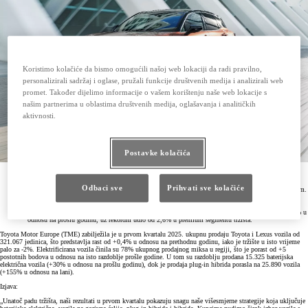
Koristimo kolačiće da bismo omogućili našoj web lokaciji da radi pravilno,
personalizirali sadržaj i oglase, pružali funkcije društvenih medija i analizirali web
promet. Također dijelimo informacije o vašem korištenju naše web lokacije s
našim partnerima u oblastima društvenih medija, oglašavanja i analitičkih
aktivnosti.
Postavke kolačića
Prodaja Toyota Motor Europe (TME) u prvom kvartalu porasla je za +0,4%, čime je nadmašila
europsko tržište (1) koje je zabilježilo pad od -2,0%.
Odbaci sve
Prihvati sve kolačiće
Toyota je zadržala poziciju drugog najprodavanijeg brenda automobila s 298.971 prodanim vozilom.
TME je prodala 248.842 elektrificirana vozila, što je porast od +7% u odnosu na prošlu godinu i
čini 78% ukupnog prodajnog miksa.
Lexus je ostvario najbolju prodaju u prvom kvartalu ikada – 22.096 vozila, što je porast od +15% u
odnosu na prošlu godinu, uz rekordni udio od 2,6% u premium segmentu tržišta.
Toyota Motor Europe (TME) zabilježila je u prvom kvartalu 2025. ukupnu prodaju Toyota i Lexus vozila od
321.067 jedinica, što predstavlja rast od +0,4% u odnosu na prethodnu godinu, iako je tržište u isto vrijeme
palo za -2%. Elektrificirana vozila činila su 78% ukupnog prodajnog miksa u regiji, što je porast od +5
postotnih bodova u odnosu na isto razdoblje prošle godine. U tom su razdoblju prodana 15.325 baterijska
električna vozila (+30% u odnosu na prošlu godinu), dok je prodaja plug-in hibrida porasla na 25.890 vozila
(+155% u odnosu na lani).
Izjava:
„Unatoč padu tržišta, naši rezultati u prvom kvartalu pokazuju snagu naše višesmjerne strategije koja uključuje