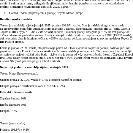
baterijska električna, vozila na gorivne ćelije, plug-in hibride i hibride. Kupcima nudimo širok izbor vozila s
niskim i nultim emisijama, prilagođenih njihovim individualnim potrebama, a ta će se ponuda dodatno
proširiti s nekoliko novih modela koji stižu 2025. i 2026.”
— Till Conrad, izvršni potpredsjednik prodaje, Toyota Motor Europe
Rezultati marki i modela
Toyota je u razdoblju siječanj-ožujak 2025. prodala 298.971 vozilo, čime je zadržala drugo mjesto među
najprodavanijim putničkim automobilskim markama u Europi. Najprodavaniji modeli bili su: Yaris, Corolla,
Toyota C-HR i Aygo X. Udio elektrificiranih modela u ukupnoj prodaji dosegnuo je 76%, uz rast prodaje od
+7% u odnosu na prethodnu godinu. Prodaja baterijskih električnih vozila porasla je za +36% (13.870 vozila),
dok je prodaja plug-in hibrida skočila za +256%, potaknuta velikom potražnjom za novim modelom Toyota C-
HR Plug-in Hybrid.
Lexus je prodao 22.096 vozila, što predstavlja porast od +15% u odnosu na prošlu godinu, nadmašujući rast
premium tržišta u Europi. Prodaja elektrificiranih Lexus modela porasla je za +19%. Lexus je u tom razdoblju
ostvario svoj najbolji tržišni udio ikada – 2,5%, što je porast od +0,4 postotna boda. Lexus u Zapadnoj Europi
ima 100% elektrificiran prodajni miks, a u cijeloj regiji 95%. Najuspješniji modeli su kompaktni LBX Hybrid
i Lexus NX (dostupan kao plug-in hibrid i hibrid).
Najvažniji podaci za razdoblje siječanj – ožujak 2025.:
Toyota Motor Europe (ukupno):
Ukupna prodaja: 321.067 vozila (+0,4% u odnosu na prošlu godinu)
Ukupna prodaja elektrificiranih vozila: 248.842 (+7%)
Udio elektrificiranih vozila:
Zapadna Europa: 80%
Istočna Europa*: 60%
Ukupno: 78%
Toyota (samo marka):
Prodaja: 298.971 (-0,5%)