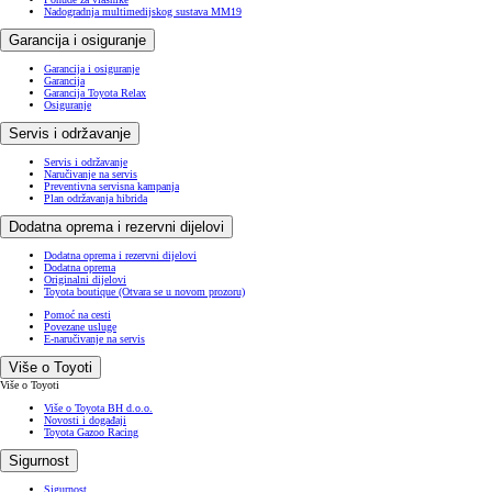
Nadogradnja multimedijskog sustava MM19
Garancija i osiguranje
Garancija i osiguranje
Garancija
Garancija Toyota Relax
Osiguranje
Servis i održavanje
Servis i održavanje
Naručivanje na servis
Preventivna servisna kampanja
Plan održavanja hibrida
Dodatna oprema i rezervni dijelovi
Dodatna oprema i rezervni dijelovi
Dodatna oprema
Originalni dijelovi
Toyota boutique
(Otvara se u novom prozoru)
Pomoć na cesti
Povezane usluge
E-naručivanje na servis
Više o Toyoti
Više o Toyoti
Više o Toyota BH d.o.o.
Novosti i događaji
Toyota Gazoo Racing
Sigurnost
Sigurnost