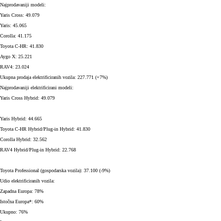
Najprodavaniji modeli:
Yaris Cross: 49.079
Yaris: 45.065
Corolla: 41.175
Toyota C-HR: 41.830
Aygo X: 25.221
RAV4: 23.024
Ukupna prodaja elektrificiranih vozila: 227.771 (+7%)
Najprodavaniji elektrificirani modeli:
Yaris Cross Hybrid: 49.079
Yaris Hybrid: 44.665
Toyota C-HR Hybrid/Plug-in Hybrid: 41.830
Corolla Hybrid: 32.562
RAV4 Hybrid/Plug-in Hybrid: 22.768
Toyota Professional (gospodarska vozila): 37.100 (-9%)
Udio elektrificiranih vozila:
Zapadna Europa: 78%
Istočna Europa*: 60%
Ukupno: 76%