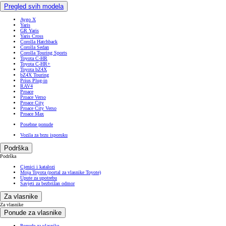
Pregled svih modela
Aygo X
Yaris
GR Yaris
Yaris Cross
Corolla Hatchback
Corolla Sedan
Corolla Touring Sports
Toyota C-HR
Toyota C-HR+
Toyota bZ4X
bZ4X Touring
Prius Plug-in
RAV4
Proace
Proace Verso
Proace City
Proace City Verso
Proace Max
Posebne ponude
Vozila za brzu isporuku
Podrška
Podrška
Cjenici i katalozi
Moja Toyota (portal za vlasnike Toyote)
Upute za upotrebu
Savjeti za bezbrižan odmor
Za vlasnike
Za vlasnike
Ponude za vlasnike
Ponude za vlasnike