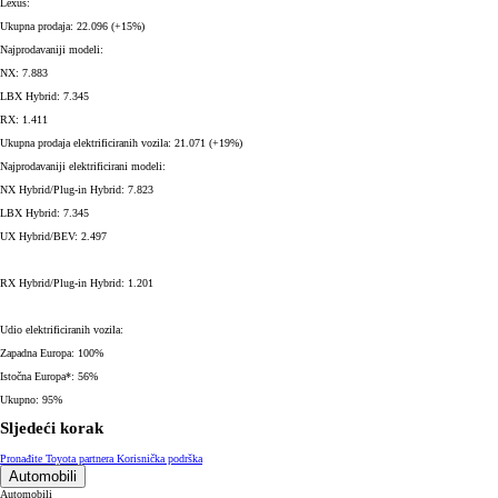
Lexus:
Ukupna prodaja: 22.096 (+15%)
Najprodavaniji modeli:
NX: 7.883
LBX Hybrid: 7.345
RX: 1.411
Ukupna prodaja elektrificiranih vozila: 21.071 (+19%)
Najprodavaniji elektrificirani modeli:
NX Hybrid/Plug-in Hybrid: 7.823
LBX Hybrid: 7.345
UX Hybrid/BEV: 2.497
RX Hybrid/Plug-in Hybrid: 1.201
Udio elektrificiranih vozila:
Zapadna Europa: 100%
Istočna Europa*: 56%
Ukupno: 95%
Sljedeći korak
Pronađite Toyota partnera
Korisnička podrška
Automobili
Automobili