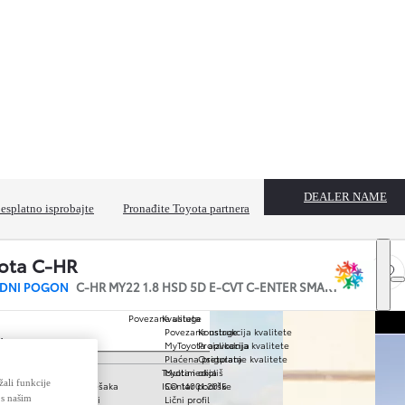
DEALER NAME
esplatno isprobajte
Pronađite Toyota partnera
ota C-HR
Spre
IDNI POGON
C-HR MY22 1.8 HSD 5D E-CVT C-ENTER SMART
Povezane usluge
Kvaliteta
Povezane usluge
Konstrukcija kvalitete
Mostar
MyToyota aplikacija
Proizvodnja kvalitete
Plaćena pretplata
Osiguranje kvalitete
baci na mjesečno
Toyota i okoliš
Multimedija
ijena vozila
žali funkcije
a radi izbjegavanja pješaka
ISO 14001:2015
Centar podrške
46.500 KM
 održavanja udaljenosti
Lični profil
 s našim