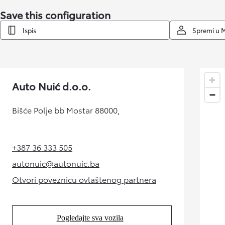
Save this configuration
Ispis
Spremi u 
Auto Nuić d.o.o.
Bišće Polje bb Mostar 88000,
+387 36 333 505
(Opens in new tab)
autonuic@autonuic.ba
(Opens in new tab)
Otvori poveznicu ovlaštenog partnera
(Opens in new tab)
Pogledajte sva vozila
(Opens in new tab)