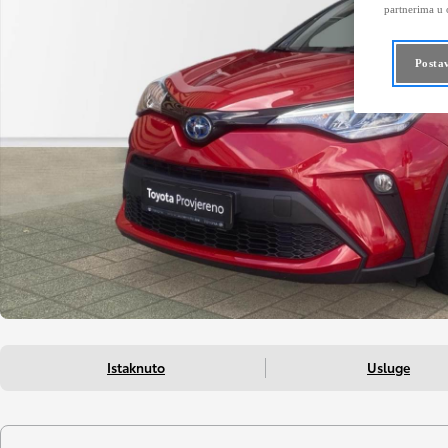
partnerima u o
Posta
Istaknuto
Usluge