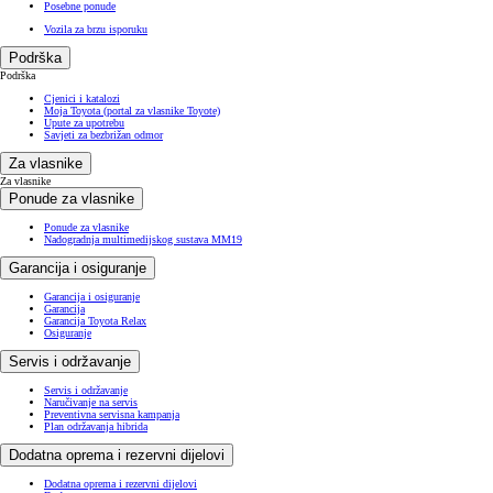
Posebne ponude
Vozila za brzu isporuku
Podrška
Podrška
Cjenici i katalozi
Moja Toyota (portal za vlasnike Toyote)
Upute za upotrebu
Savjeti za bezbrižan odmor
Za vlasnike
Za vlasnike
Ponude za vlasnike
Ponude za vlasnike
Nadogradnja multimedijskog sustava MM19
Garancija i osiguranje
Garancija i osiguranje
Garancija
Garancija Toyota Relax
Osiguranje
Servis i održavanje
Servis i održavanje
Naručivanje na servis
Preventivna servisna kampanja
Plan održavanja hibrida
Dodatna oprema i rezervni dijelovi
Dodatna oprema i rezervni dijelovi