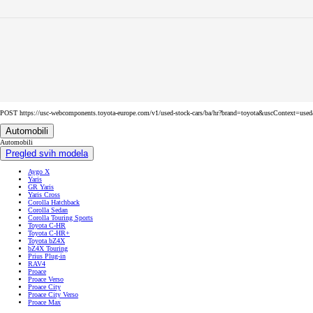
POST https://usc-webcomponents.toyota-europe.com/v1/used-stock-cars/ba/hr?brand=toyota&uscContext=us
Automobili
Automobili
Pregled svih modela
Aygo X
Yaris
GR Yaris
Yaris Cross
Corolla Hatchback
Corolla Sedan
Corolla Touring Sports
Toyota C-HR
Toyota C-HR+
Toyota bZ4X
bZ4X Touring
Prius Plug-in
RAV4
Proace
Proace Verso
Proace City
Proace City Verso
Proace Max