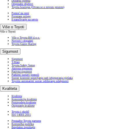
Dodatna oprema
Originalni dijelovi
Toyota boutique
(Otvara se u novom prozoru)
Pomoć na cesti
Povezane usluge
E-naručivanje na servis
Više o Toyoti
Više o Toyoti
Više o Toyota BH d.o.o.
Novosti i događaji
Toyota Gazoo Racing
Sigurnost
Sigurnost
T-Mate
Toyota Safety Sense
Aktivna sigurnost
Pasivna sigurnost
Parkirni sustavi pomoći
Sustav kontrole upravljanja radi izbjegavanja pješaka
Toyotin automatski sustav održavanja udaljenosti
Kvaliteta
Kvaliteta
Konstrukcija kvalitete
Proizvodnja kvalitete
Osiguranje kvalitete
Toyota i okoliš
ISO 14001:2015
Pronađite Toyota partnera
Korisnička podrška
Besplatno isprobajte