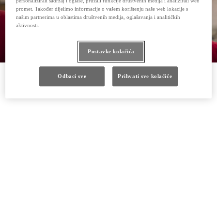
personalizirali sadržaj i oglase, pružali funkcije društvenih medija i analizirali web
promet. Također dijelimo informacije o vašem korištenju naše web lokacije s
našim partnerima u oblastima društvenih medija, oglašavanja i analitičkih
aktivnosti.
Postavke kolačića
Odbaci sve
Prihvati sve kolačiće