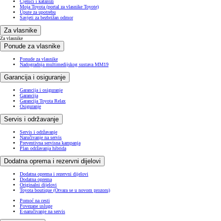
Cjenici i katalozi
Moja Toyota (portal za vlasnike Toyote)
Upute za upotrebu
Savjeti za bezbrižan odmor
Za vlasnike
Za vlasnike
Ponude za vlasnike
Ponude za vlasnike
Nadogradnja multimedijskog sustava MM19
Garancija i osiguranje
Garancija i osiguranje
Garancija
Garancija Toyota Relax
Osiguranje
Servis i održavanje
Servis i održavanje
Naručivanje na servis
Preventivna servisna kampanja
Plan održavanja hibrida
Dodatna oprema i rezervni dijelovi
Dodatna oprema i rezervni dijelovi
Dodatna oprema
Originalni dijelovi
Toyota boutique
(Otvara se u novom prozoru)
Pomoć na cesti
Povezane usluge
E-naručivanje na servis