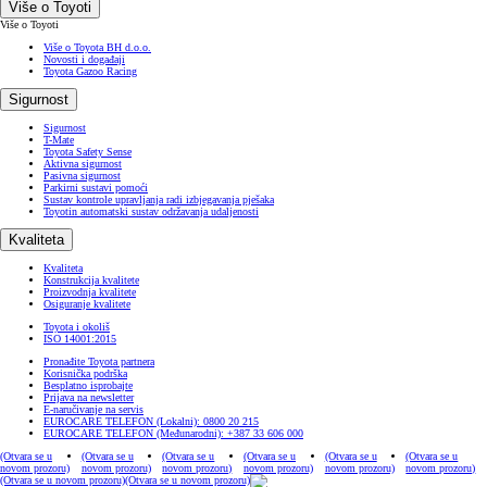
Više o Toyoti
Više o Toyoti
Više o Toyota BH d.o.o.
Novosti i događaji
Toyota Gazoo Racing
Sigurnost
Sigurnost
T-Mate
Toyota Safety Sense
Aktivna sigurnost
Pasivna sigurnost
Parkirni sustavi pomoći
Sustav kontrole upravljanja radi izbjegavanja pješaka
Toyotin automatski sustav održavanja udaljenosti
Kvaliteta
Kvaliteta
Konstrukcija kvalitete
Proizvodnja kvalitete
Osiguranje kvalitete
Toyota i okoliš
ISO 14001:2015
Pronađite Toyota partnera
Korisnička podrška
Besplatno isprobajte
Prijava na newsletter
E-naručivanje na servis
EUROCARE TELEFON (Lokalni): 0800 20 215
EUROCARE TELEFON (Međunarodni): +387 33 606 000
(Otvara se u
(Otvara se u
(Otvara se u
(Otvara se u
(Otvara se u
(Otvara se u
novom prozoru)
novom prozoru)
novom prozoru)
novom prozoru)
novom prozoru)
novom prozoru)
(Otvara se u novom prozoru)
(Otvara se u novom prozoru)