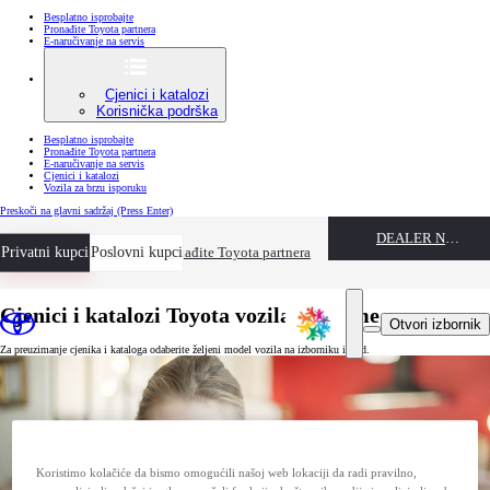
Besplatno isprobajte
Pronađite Toyota partnera
E-naručivanje na servis
Cjenici i katalozi
Korisnička podrška
Besplatno isprobajte
Pronađite Toyota partnera
E-naručivanje na servis
Cjenici i katalozi
Vozila za brzu isporuku
Preskoči na glavni sadržaj
(Press Enter)
DEALER NAME
Privatni kupci
Besplatno isprobajte
Poslovni kupci
Pronađite Toyota partnera
Cjenici i katalozi Toyota vozila i opreme
Otvori izbornik
Za preuzimanje cjenika i kataloga odaberite željeni model vozila na izborniku ispod.
Koristimo kolačiće da bismo omogućili našoj web lokaciji da radi pravilno,