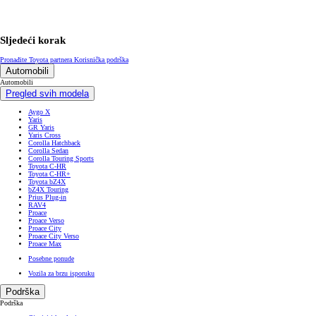
Sljedeći korak
Pronađite Toyota partnera
Korisnička podrška
Automobili
Automobili
Pregled svih modela
Aygo X
Yaris
GR Yaris
Yaris Cross
Corolla Hatchback
Corolla Sedan
Corolla Touring Sports
Toyota C-HR
Toyota C-HR+
Toyota bZ4X
bZ4X Touring
Prius Plug-in
RAV4
Proace
Proace Verso
Proace City
Proace City Verso
Proace Max
Posebne ponude
Vozila za brzu isporuku
Podrška
Podrška