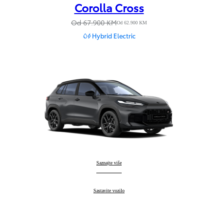
Corolla Cross
Od 67.900 KM
Od 62.900 KM
Hybrid Electric
Corolla Cross
Saznajte više
:
Corolla Cross
Sastavite vozilo
: