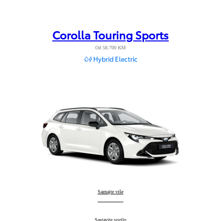
Corolla Touring Sports
Od 58.700 KM
Hybrid Electric
Corolla Touring Sports
Saznajte više
:
Corolla Touring Sports
Sastavite vozilo
: