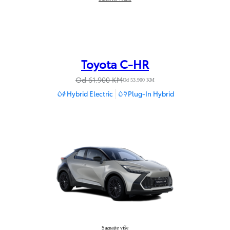
Toyota C-HR
Od 61.900 KM
Od 53.900 KM
Hybrid Electric
Plug-In Hybrid
Toyota C-HR
Saznajte više
: