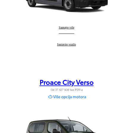
Proace City
Saznajte više
:
Proace City
Sastavite vozilo
:
Proace City Verso
Od 37.427 KM bez PDV-a
Više opcija motora