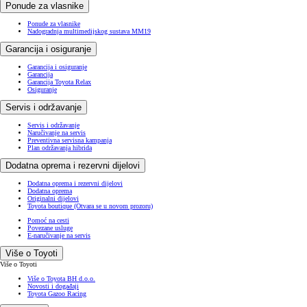
Ponude za vlasnike
Ponude za vlasnike
Nadogradnja multimedijskog sustava MM19
Garancija i osiguranje
Garancija i osiguranje
Garancija
Garancija Toyota Relax
Osiguranje
Servis i održavanje
Servis i održavanje
Naručivanje na servis
Preventivna servisna kampanja
Plan održavanja hibrida
Dodatna oprema i rezervni dijelovi
Dodatna oprema i rezervni dijelovi
Dodatna oprema
Originalni dijelovi
Toyota boutique
(Otvara se u novom prozoru)
Pomoć na cesti
Povezane usluge
E-naručivanje na servis
Više o Toyoti
Više o Toyoti
Više o Toyota BH d.o.o.
Novosti i događaji
Toyota Gazoo Racing