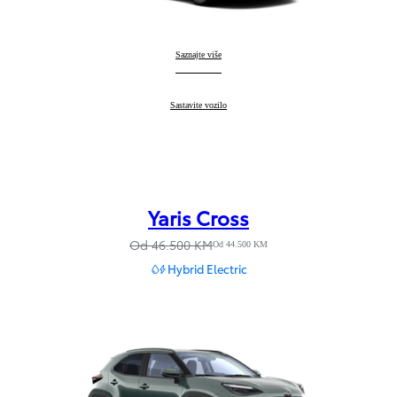
Yaris
Saznajte više
:
Yaris
Sastavite vozilo
:
Yaris Cross
Od 46.500 KM
Od 44.500 KM
Hybrid Electric