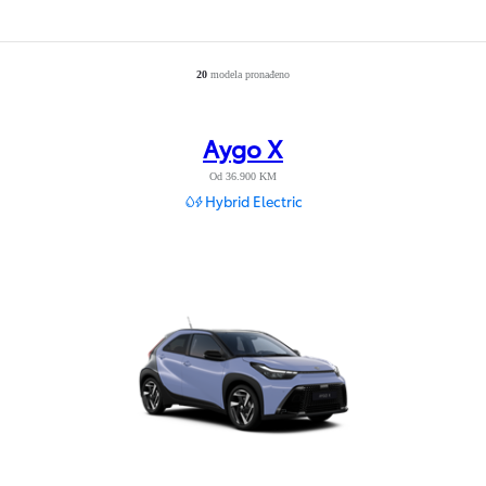
20
modela pronađeno
Number of filtered results
:
20
Aygo X
Od 36.900 KM
Hybrid Electric