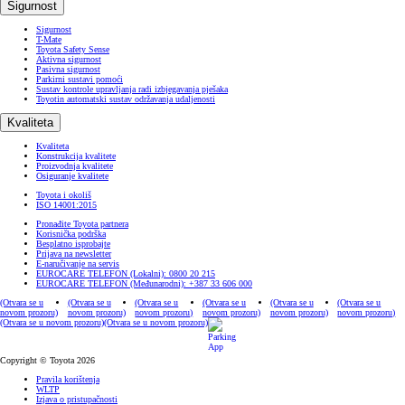
Sigurnost
Sigurnost
T-Mate
Toyota Safety Sense
Aktivna sigurnost
Pasivna sigurnost
Parkirni sustavi pomoći
Sustav kontrole upravljanja radi izbjegavanja pješaka
Toyotin automatski sustav održavanja udaljenosti
Kvaliteta
Kvaliteta
Konstrukcija kvalitete
Proizvodnja kvalitete
Osiguranje kvalitete
Toyota i okoliš
ISO 14001:2015
Pronađite Toyota partnera
Korisnička podrška
Besplatno isprobajte
Prijava na newsletter
E-naručivanje na servis
EUROCARE TELEFON (Lokalni): 0800 20 215
EUROCARE TELEFON (Međunarodni): +387 33 606 000
(Otvara se u
(Otvara se u
(Otvara se u
(Otvara se u
(Otvara se u
(Otvara se u
novom prozoru)
novom prozoru)
novom prozoru)
novom prozoru)
novom prozoru)
novom prozoru)
(Otvara se u novom prozoru)
(Otvara se u novom prozoru)
Copyright © Toyota 2026
Pravila korištenja
WLTP
Izjava o pristupačnosti