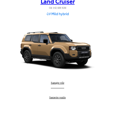
Land Cruiser
Od 142.600 KM
Mild hybrid
Land Cruiser
Saznajte više
:
Land Cruiser
Sastavite vozilo
: