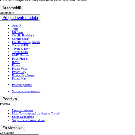
POST https://dxp-webcarconfig.toyota-europe.com/v1/model-filter/ba/hr
Automobili
Automobili
Pregled svih modela
Aygo X
Yaris
GR Yaris
Corolla Hatchback
Corolla Sedan
Corolla Touring Sports
Toyota C-HR
Toyota C-HR+
Toyota bZ4X
bZ4X Touring
Prius Plug-in
RAV4
Proace
Proace Verso
Proace City
Proace City Verso
Proace Max
Posebne ponude
Vozila za brzu isporuku
Podrška
Podrška
Cjenici i katalozi
Moja Toyota (portal za vlasnike Toyote)
Upute za upotrebu
Savjeti za bezbrižan odmor
Za vlasnike
Za vlasnike