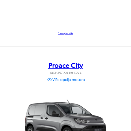
Saznajte više
Proace City
Od 34.957 KM bez PDV-a
Više opcija motora