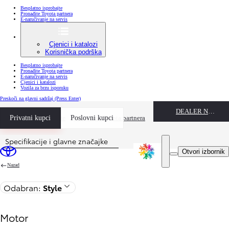
Besplatno isprobajte
Pronađite Toyota partnera
E-naručivanje na servis
Cjenici i katalozi
Korisnička podrška
Besplatno isprobajte
Pronađite Toyota partnera
E-naručivanje na servis
Cjenici i katalozi
Vozila za brzu isporuku
Preskoči na glavni sadržaj
(Press Enter)
DEALER NAME
Besplatno isprobajte
Privatni kupci
Poslovni kupci
Pronađite Toyota partnera
Specifikacije i glavne značajke
Cijena je ažurirana Cijena vaše konfiguracije je 97.700 KM
Otvori izbornik
Nazad
Odabran:
Style
Motor