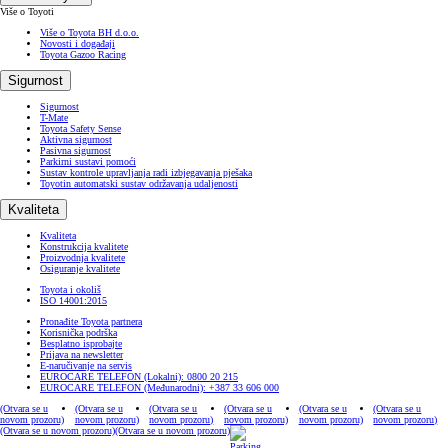
Više o Toyoti
Više o Toyota BH d.o.o.
Novosti i događaji
Toyota Gazoo Racing
Sigurnost
Sigurnost
T-Mate
Toyota Safety Sense
Aktivna sigurnost
Pasivna sigurnost
Parkirni sustavi pomoći
Sustav kontrole upravljanja radi izbjegavanja pješaka
Toyotin automatski sustav održavanja udaljenosti
Kvaliteta
Kvaliteta
Konstrukcija kvalitete
Proizvodnja kvalitete
Osiguranje kvalitete
Toyota i okoliš
ISO 14001:2015
Pronađite Toyota partnera
Korisnička podrška
Besplatno isprobajte
Prijava na newsletter
E-naručivanje na servis
EUROCARE TELEFON (Lokalni): 0800 20 215
EUROCARE TELEFON (Međunarodni): +387 33 606 000
(Otvara se u
(Otvara se u
(Otvara se u
(Otvara se u
(Otvara se u
(Otvara se u
novom prozoru)
novom prozoru)
novom prozoru)
novom prozoru)
novom prozoru)
novom prozoru)
(Otvara se u novom prozoru)
(Otvara se u novom prozoru)