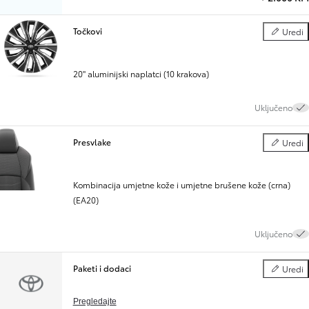
Točkovi
Uredi
Točkovi
20" aluminijski naplatci (10 krakova)
Uključeno
Presvlake
Uredi
Presvlake
Kombinacija umjetne kože i umjetne brušene kože (crna)
(EA20)
Uključeno
Paketi i dodaci
Uredi
Paketi i d
Pregledajte