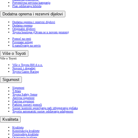
Preventivna servisna kampanja
Plan održavanja hibrida
Dodatna oprema i rezervni dijelovi
Dodatna oprema i rezervni dijelovi
Dodatna oprema
Originalni dijelovi
Toyota boutique
(Otvara se u novom prozoru)
Pomoć na cesti
Povezane usluge
E-naručivanje na servis
Više o Toyoti
Više o Toyoti
Više o Toyota BH d.o.o.
Novosti i događaji
Toyota Gazoo Racing
Sigurnost
Sigurnost
T-Mate
Toyota Safety Sense
Aktivna sigurnost
Pasivna sigurnost
Parkirni sustavi pomoći
Sustav kontrole upravljanja radi izbjegavanja pješaka
Toyotin automatski sustav održavanja udaljenosti
Kvaliteta
Kvaliteta
Konstrukcija kvalitete
Proizvodnja kvalitete
Osiguranje kvalitete