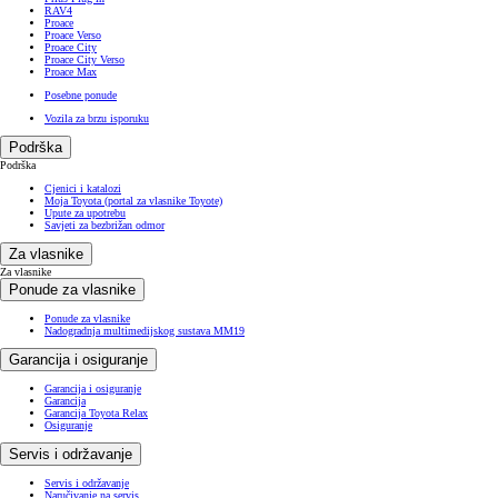
RAV4
Proace
Proace Verso
Proace City
Proace City Verso
Proace Max
Posebne ponude
Vozila za brzu isporuku
Podrška
Podrška
Cjenici i katalozi
Moja Toyota (portal za vlasnike Toyote)
Upute za upotrebu
Savjeti za bezbrižan odmor
Za vlasnike
Za vlasnike
Ponude za vlasnike
Ponude za vlasnike
Nadogradnja multimedijskog sustava MM19
Garancija i osiguranje
Garancija i osiguranje
Garancija
Garancija Toyota Relax
Osiguranje
Servis i održavanje
Servis i održavanje
Naručivanje na servis