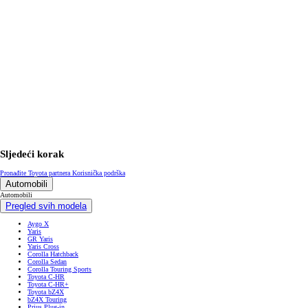
Sljedeći korak
Pronađite Toyota partnera
Korisnička podrška
Automobili
Automobili
Pregled svih modela
Aygo X
Yaris
GR Yaris
Yaris Cross
Corolla Hatchback
Corolla Sedan
Corolla Touring Sports
Toyota C-HR
Toyota C-HR+
Toyota bZ4X
bZ4X Touring
Prius Plug-in