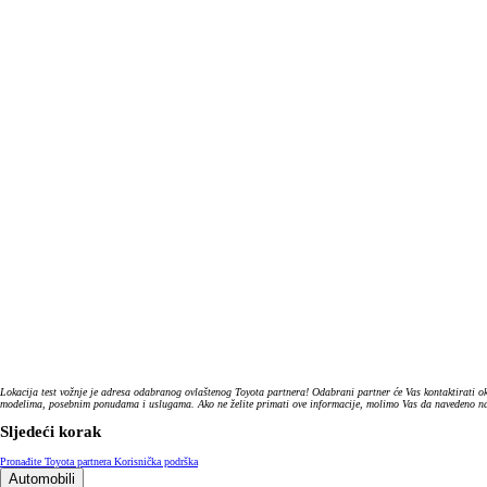
Lokacija test vožnje je adresa odabranog ovlaštenog Toyota partnera! Odabrani partner će Vas kontaktirati ok
modelima, posebnim ponudama i uslugama. Ako ne želite primati ove informacije, molimo Vas da navedeno nazn
Sljedeći korak
Pronađite Toyota partnera
Korisnička podrška
Automobili