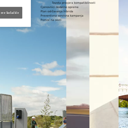
Toyota provjera kompatibilnosti
Cjenovnici dodatne opreme
Plan održavanja hibrida
 sve kolačiće
Preventivna servisna kampanja
Pomoć na cesti