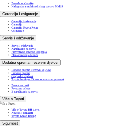
Ponude za vlasnike
Nadogradnja multimedijskog sustava MM19
Garancija i osiguranje
Garancija i osiguranje
Garancija
Garancija Toyota Relax
Osiguranje
Servis i održavanje
Servis i održavanje
Naručivanje na servis
Preventivna servisna kampanja
Plan održavanja hibrida
Dodatna oprema i rezervni dijelovi
Dodatna oprema i rezervni dijelovi
Dodatna oprema
Originalni dijelovi
Toyota boutique
(Otvara se u novom prozoru)
Pomoć na cesti
Povezane usluge
E-naručivanje na servis
Više o Toyoti
Više o Toyoti
Više o Toyota BH d.o.o.
Novosti i događaji
Toyota Gazoo Racing
Sigurnost