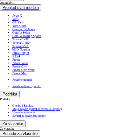
Automobili
Pregled svih modela
Aygo X
Yaris
GR Yaris
Yaris Cross
Corolla Hatchback
Corolla Sedan
Corolla Touring Sports
Toyota C-HR
Toyota C-HR+
Toyota bZ4X
bZ4X Touring
Prius Plug-in
RAV4
Proace
Proace Verso
Proace City
Proace City Verso
Proace Max
Posebne ponude
Vozila za brzu isporuku
Podrška
Podrška
Cjenici i katalozi
Moja Toyota (portal za vlasnike Toyote)
Upute za upotrebu
Savjeti za bezbrižan odmor
Za vlasnike
Za vlasnike
Ponude za vlasnike