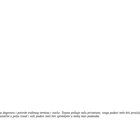
o dogovora i potvrde traženog termina i vozila. Toyota poštuje vašu privatnost, stoga podaci neće biti prosl
ačite u polju iznad i vaši podaci neće biti spremljeni u našoj bazi podataka.